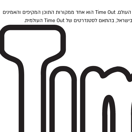
Time Outתל אביב הוא חלק מרשת Time Out Global — רשת מדיה בינלאומית הפועלת ב-360 ערים מרכזיות וב-60 מדינות ברחבי העולם. Time Out הוא אחד ממקורות התוכן המקיפים והאמינים