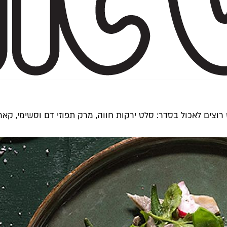
ים לאכול בסדר: סלט ירקות חווה, מרק תפוזי דם וסשימי, קארי י