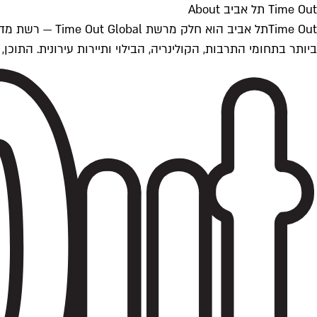
Time Out תל אביב About
ביותר בתחומי התרבות, הקולינריה, הבילוי ותיירות עירונית. התוכן, שמתעדכן 24/7, נכתב ונערך על ידי צוות עיתונאים מקצועי מקומי בישראל, בהתאם לסטנדרט