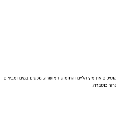
בחום נמוך עד לשקיפות, מוסיפים את שאר הירקות ואת אבקת הקארי ומטגנים עם מעט שמן זית כ־2 דקות. מוסיפים את מיץ הליים והחומוס המושרה, מכסים במים ומביאים
רור כוסברה.