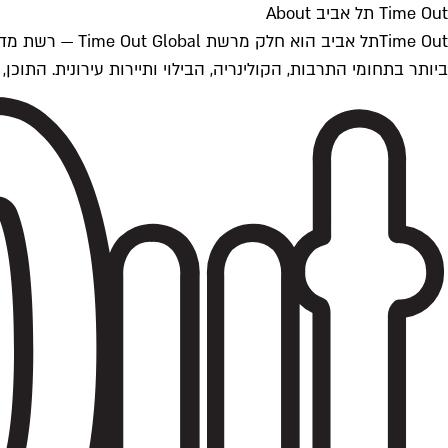
Time Out תל אביב About
ביותר בתחומי התרבות, הקולינריה, הבילוי ותיירות עירונית. התוכן, שמתעדכן 24/7, נכתב ונערך על ידי צוות עיתונאים מקצועי מקומי בישראל, בהתאם לסטנדרט