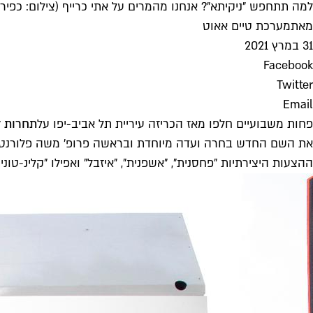
למה תתחפש "ניקיתא"? אנחנו מהמרים על אתי כרייף (צילום: כפיר ז
מאת
מערכת טיים אאוט
31 במרץ 2021
Facebook
Twitter
Email
פחות משבועיים חלפו מאז הכריזה עיריית תל אביב-יפו על
תחרות 
את השם החדש בחרה ועדה מיוחדת ובראשה פרופ' משה פלורנטין ה
ההצעות היצירתיות "פחסנית", "אשפנית", "איזבל" ואפילו "קלינ-טו