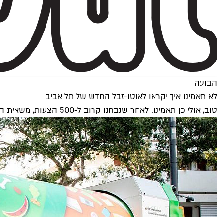
הבועה
לא תאמינו איך יקראו לאוטו-זבל החדש של תל אביב
טוב, אולי כן תאמינו: לאחר שנבחנו קרוב ל-500 הצעות, משאית הדחס החדשנית של עיריית תל אביב-יפו תיקרא "ניקיתא", כפי שהציעו לא פחות מ-20 תושבים בעיר. קצת חמוד או קצת גזעני?