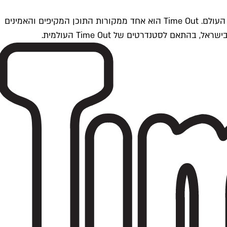
Time Outתל אביב הוא חלק מרשת Time Out Global — רשת מדיה בינלאומית הפועלת ב-360 ערים מרכזיות וב-60 מדינות ברחבי העולם. Time Out הוא אחד ממקורות התוכן המקיפים והאמינים