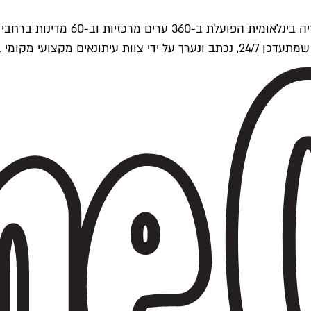
ים של Time Out העולמית.