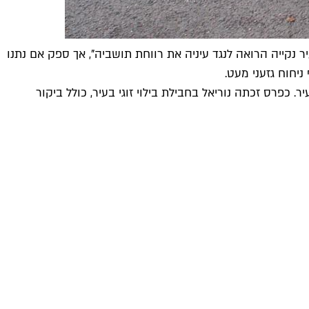
נקייה הרואה לנגד עיניה את רווחת תושביה", אך ספק אם נתנו
יחוח גזעני מעט.
גרלה ביניהם זכתה דפי נוריאל – תל אביבית דור שלישי בת 26, המתגוררת בלב העיר. כפרס זכתה נוריאל בחבילת בילוי זוגי בעיר, כולל ביקור