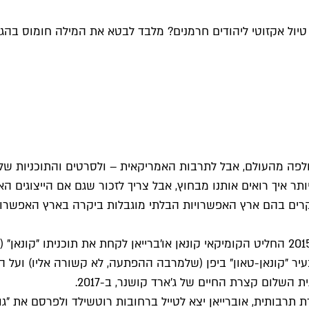
טיול אקזוטי ליהודים חרמנים? מלבד לבטא את המילה חומוס בהג
פה מהעולם, אבל לתרבות האמריקאית – ולסרטים והתוכניות של
תר איך רואים אותנו מבחוץ, אבל צריך לזכור שגם אם הייצוגים ה
קרים בהם ארץ האפשרויות הבלתי מוגבלות ביקרה בארץ האפשרויו
כאילו שצריך עוד הוכחה שהוא מנחה הלייט נייט הטוב מכולם, ב-2015 החליט הקומיקאי קונאן או'בר
 בעיר "קונאן-טאון" ביפן (שלמרבה ההפתעה, לא קשורה אליו) ועל 
השלום קצרת החיים של ג'ארד קושנר, ב-2017.
תרבותית, אוברייאן יצא לטייל ברחובות רוטשילד ולפרסם את "ג