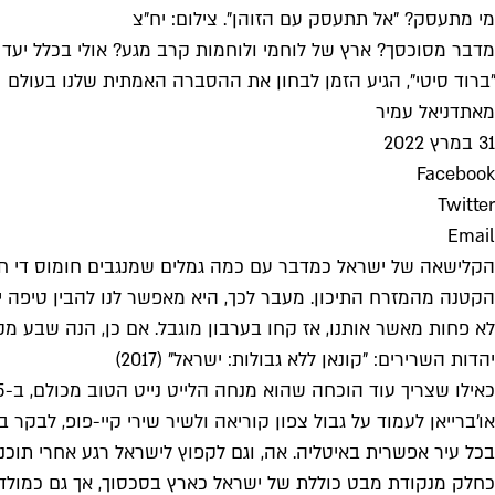
מי מתעסק? "אל תתעסק עם הזוהן". צילום: יח"צ
מדבר מסוכסך? ארץ של לוחמי ולוחמות קרב מגע? אולי בכלל יעד 
"ברוד סיטי", הגיע הזמן לבחון את ההסברה האמתית שלנו בעולם
מאת
דניאל עמיר
31 במרץ 2022
Facebook
Twitter
Email
הקלישאה של ישראל כמדבר עם כמה גמלים שמנגבים חומוס די חל
הקטנה מהמזרח התיכון. מעבר לכך, היא מאפשר לנו להבין טיפה יו
לא פחות מאשר אותנו, אז קחו בערבון מוגבל. אם כן, הנה שבע מ
יהדות השרירים: "קונאן ללא גבולות: ישראל" (2017)
או'ברייאן לעמוד על גבול צפון קוריאה ולשיר שירי קיי-פופ, לבקר
בכל עיר אפשרית באיטליה. אה, וגם לקפוץ לישראל רגע אחרי תוכנית 
כחלק מנקודת מבט כוללת של ישראל כארץ בסכסוך, אך גם כמולדת 