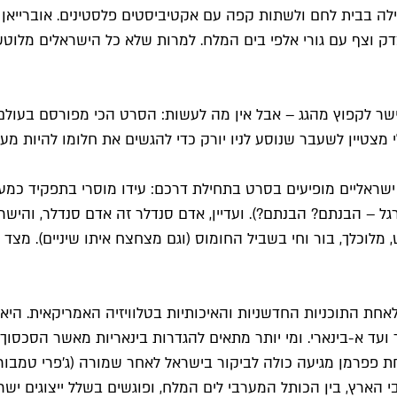
גילה בבית לחם ולשתות קפה עם אקטיביסטים פלסטינים. אוברייא
ה צדק וצף עם גורי אלפי בים המלח. למרות שלא כל הישראלים מלוט
שר לקפוץ מהגג – אבל אין מה לעשות: הסרט הכי מפורסם בעולם 
מצטיין לשעבר שנוסע לניו יורק כדי להגשים את חלומו להיות מעצב
אליים מופיעים בסרט בתחילת דרכם: עידו מוסרי בתפקיד כמעט ראש
 מלוכלך, בור וחי בשביל החומוס (וגם מצחצח איתו שיניים). מצד ש
אחת התוכניות החדשניות והאיכותיות בטלוויזיה האמריקאית. הי
עד א-בינארי. ומי יותר מתאים להגדרות בינאריות מאשר הסכסוך ה
פרמן מגיעה כולה לביקור בישראל לאחר שמורה (ג'פרי טמבור) 
 הארץ, בין הכותל המערבי לים המלח, ופוגשים בשלל ייצוגים ישר