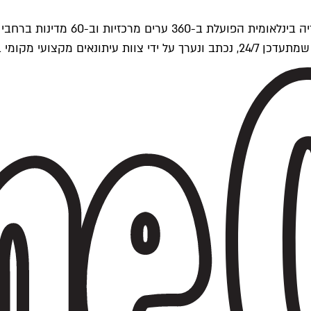
ים של Time Out העולמית.