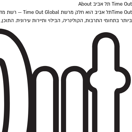
Time Out תל אביב About
ביותר בתחומי התרבות, הקולינריה, הבילוי ותיירות עירונית. התוכן, שמתעדכן 24/7, נכתב ונערך על ידי צוות עיתונאים מקצועי מקומי בישראל, בהתאם לסטנדרט