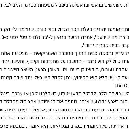
ולות משמשים בראש ובראשונה בשביל משפחת פפרמן המבולבלת, 
ותה אומנת יהודיה בעלת הפה הגדול וקול צורם, שגולמה ע"י הקו
האמ
בר בבית קברות יהודי".
ל עדיין נתפסה כבית התנ"ך בחברה האמריקאית – מציג את אחת ה
ותו טיול לקיבוץ (רמז – תחשבו על מתנדבות וקיבוץ, ותעשו אח
הבת נעורים, קיבוצניק בשם יוסי. באופן מרענן משאר הייצוגים 
שהם הלכו לברזיל תבעו אותנו, כשהלכנו ליפן או צרפת ביטלו א
קור בארץ. "ברגע שאנחנו נותנים את הטיפול שאמריקה מקבלת בת
ירור המדינה עם הכי הרבה חוש הומור, או אולי בעצם מדינה ש
ישראל, היו לישראלים את כל הסיבות להחרימם – הסימפסונים צופים בסרט שבו ה
ובן שזה סשה ברון-כהן) שמסיים דיונים ב-"Shut your face!", והאחיינית שלו מומחית בקרב מגע