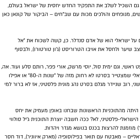
ן גם השכיל לשלב את התפקיד החדש יחסית של ישראל בעולם,
שים, מנופחים והולכים מכות עם שב"חים – הביקור של קונאן כאן
על ישראלי הוא של אדם סנדלר. כן, קשה לשכוח את "אל
 שיער ולחסל את אויבו הטרוריסט (ג'ון טורטורו), ולבסוף
י, וגם ימית סול, יוסי מרשק, אורי פפר, רותם סלע ועוד. אה,
ויש גם רעיון קליל לפתירת הסכסוך – לבעוט בכדור צמר (כמו כדורגל – הבנתם? הבנתם?). ועדיין, אדם סנדלר זה אדם סנדלר, והישראלי שמצטייר בסרטו לא רחוק מזה של "שנות ה-80" או אפילו
ני, רוב שניידר מגלם בסרט נהג מונית פלסטיני, אז לא ברור למי
א היתה מהתוכניות הראשונות שבחנו באופן מעמיק את יחס
ישראלי-פלסטיני, לא? ככה חשבה יוצרת התוכנית ג'יל סולווי
מוזמנת להרצות בכנס בנושא מגדר ויהדות.
אליים – מאבטח עם תואר בפילוסופיה (מארק איווניר), דוד חסר