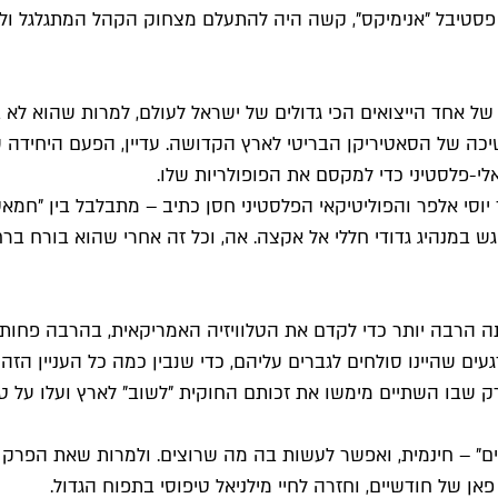
גרת פסטיבל "אנימיקס", קשה היה להתעלם מצחוק הקהל המתגלגל 
ל אחד הייצואים הכי גדולים של ישראל לעולם, למרות שהוא לא במ
יכה של הסאטיריקן הבריטי לארץ הקדושה. עדיין, הפעם היחידה 
לי-פלסטיני כדי למקסם את הפופולריות שלו.
יוסי אלפר והפוליטיקאי הפלסטיני חסן כתיב – מתבלבל בין "חמא
גש במנהיג גדודי חללי אל אקצה. אה, וכל זה אחרי שהוא בורח בר
ה הרבה יותר כדי לקדם את הטלוויזיה האמריקאית, בהרבה פחות מ
 שהיינו סולחים לגברים עליהם, כדי שנבין כמה כל העניין הזה מ
בפרק שבו השתיים מימשו את זכותם החוקית "לשוב" לארץ ועלו על 
ם" – חינמית, ואפשר לעשות בה מה שרוצים. ולמרות שאת הפרק הן 
ן של חודשיים, וחזרה לחיי מילניאל טיפוסי בתפוח הגדול.