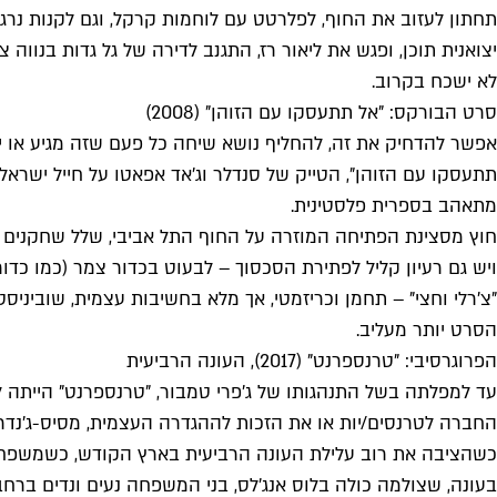
תחתון לעזוב את החוף, לפלרטט עם לוחמות קרקל, וגם לקנות נר
יצואנית תוכן, ופגש את ליאור רז, התגנב לדירה של גל גדות בנוו
לא ישכח בקרוב.
סרט הבורקס: "אל תתעסקו עם הזוהן" (2008)
אפשר להדחיק את זה, להחליף נושא שיחה כל פעם שזה מגיע או י
תתעסקו עם הזוהן", הטייק של סנדלר וג'אד אפאטו על חייל ישראלי 
מתאהב בספרית פלסטינית.
חוץ מסצינת הפתיחה המוזרה על החוף התל אביבי, שלל שחקנים ישר
"צ'רלי וחצי" – תחמן וכריזמטי, אך מלא בחשיבות עצמית, שוביניסט,
הסרט יותר מעליב.
הפרוגרסיבי: "טרנספרנט" (2017), העונה הרביעית
עד למפלתה בשל התנהגותו של ג'פרי טמבור, "טרנספרנט" הייתה ל
החברה לטרנסים/יות או את הזכות לההגדרה העצמית, מסיס-ג'נדר ו
כשהציבה את רוב עלילת העונה הרביעית בארץ הקודש, כשמשפחת פ
בעונה, שצולמה כולה בלוס אנג'לס, בני המשפחה נעים ונדים ברחבי