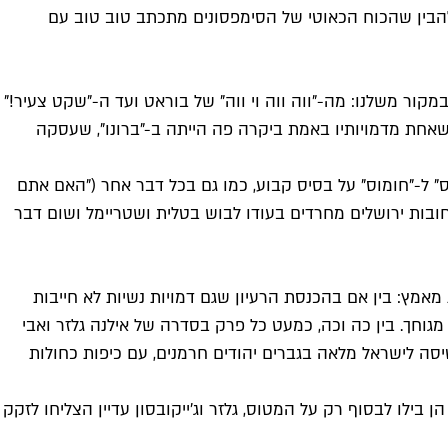
ולהבין שהכוח הכאוטי של הסימפסונים מתכתב טוב טוב עם
קור משלנו: מה-"ווה ווה וי ווה" של בוראט ועד ה-"שקט צעיר!"
שאחת מדמויותיו באמת ביקרה פה הייתה ב-"ברונו", שעסקה
ס" ל-"חומוס" על בסיס קבוע, כמו גם בכל דבר אחר ("האם אתם
חובות ירושלים מחרדים בעודו לבוש בטלית ושטריימל ושום דבר
אמץ: בין אם בהכנסת הרעיון שגם דמויות נשיות לא חייבות
גוחך. בין כה וכה, כמעט כל פרק בסדרה של אילנה גלזר ואבי
טיסה לישראל מלאה בגברים יהודים חרמנים, עם כיפות כחולות
בילו לבסוף רק על המטוס, גלזר וג'ייקובסון עדיין הצליחו לזקק