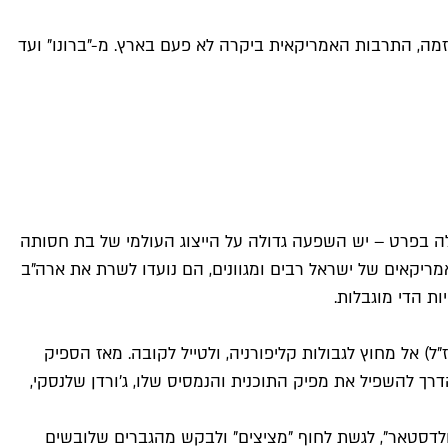
זמה, התרבות האמריקאית ביקרה לא פעם בארץ. מ-"ברונו" ועד
ה בפרט – יש השפעה גדולה על הייצוג העולמי של בת חסותה
אמריקאים של ישראל רבים ומגוונים, הם נועדו לשרת את ארה"ב
ת הדי מוגבלות.
ייאן לקחת את תוכניתו "קונאן" (ז"ל) אל מחוץ לגבולות קליפורניה, ולטייל לקובה. מאז הספיק
הדרך להשפיל את מפיק התוכנית והנמסיס שלו, ג'ורדן שלנסקי,
ולדסטאר", לגשת לחוף "מציצים" ולבקש מהגברים שלובשים