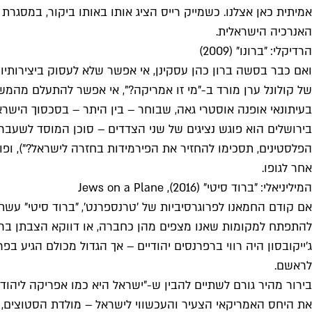
אמיתית כאן אצלנו. כשמייק רייס הציג אותו באותו ביקור, במס
האנרכיה הישראלית.
הרדיקלי: "ברונו" (2009)
ואם כבר בסשה ברון כהן עסקינן, אי אפשר שלא לעסוק ביצירותיו ש
של קולונל ערן מורד ב-"מי זו אמריקה?", אי אפשר להתעלם מהמש
בעיתונאי אופנה אוסטרי גאה, שבוחר – בין היתר – בסכסוך הישרא
בירושלים הוא פוגש נציגים של שני הצדדים – סוכן המוסד לשעבר 
הפלסטינים, תסכימו להחזיר את הפירמידות בחזרה לישראל?"), ופו
אחר לגופו.
המיליניאלי: "ברוד סיטי" (2016), Jews on a Plane
אם קודם החמאנו לפרוגרסיביות של 'טרנספרנט', "ברוד סיטי" עשת
להתפתח למקומות שאנו מצפים מהן כחברה, או דווקא הצבתן ברגעים
ג'ייקובסון היה רווי ברפרנסים יהודיים – אך הגדול מכולם הגיע 
לראשם.
בירור מהיר גורם לשתיים להבין ש-"ישראל היא כמו אפריקה ליהודי
את היחס האמריקאי הצעיר והעכשווי לישראל – מולדת הסטוצים, פא