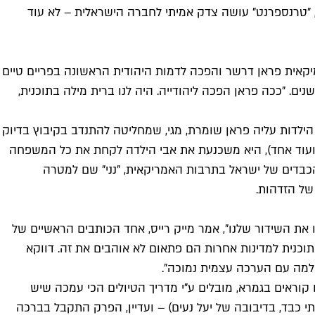
"טרנספרנט" עושה צדק אמיתי לחברה הישראלית – לא עוד
מיקאית פראן דרשר והפכה לדמות היהודית הראשונה בפריים טיים
ריקאי מאז 1948. "בשביל שהתוכנית תצליח, היינו חייבים לכתוב את מה שידענו", אמרה דרשר בראיון ל-"ג'רוזלם פוסט" לפני כ-3 שנים. "ככה פראן הפכה ליהודייה. היה לנו ברית מילה בתוכנית,
ילדות עליה פראן שומרת, מגי, שמחליטה להתנדב בקיבוץ בדיוק
ד ועוד אחד), היא משכנעת את אבי הילדה לקחת את כל המשפחה
הכבדים של ישראל בתרבות האמריקאית, "נני" שם למטרה
ת השידור שלנו", אמר מייק רייס, אחד הכותבים הראשיים של
וכנית למדינות אחרות הם פתאום לא אוהבים את זה. דווקא
למה עם הערכה עצמית נמוכה".
רובוטריקים קוראים בגמרא, מובלים ע"י מדריך הטיולים הכי עמכה שיש
 (אותו היא אומרת במבטא צרפתי כבד, בדיבובה של יעל נעים) – ועדיין, הפרק התקבל בברכה