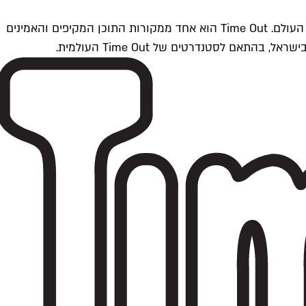
Time Outתל אביב הוא חלק מרשת Time Out Global — רשת מדיה בינלאומית הפועלת ב-360 ערים מרכזיות וב-60 מדינות ברחבי העולם. Time Out הוא אחד ממקורות התוכן המקיפים והאמינים