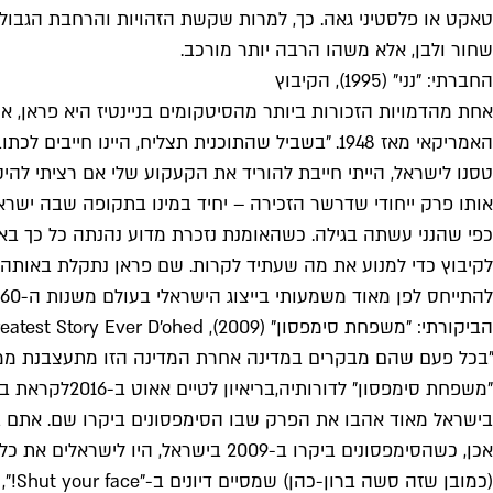
טאקט או פלסטיני גאה. כך, למרות שקשת הזהויות והרחבת הגב
שחור ולבן, אלא משהו הרבה יותר מורכב.
החברתי: "נני" (1995), הקיבוץ
אחת מהדמויות הזכורות ביותר מהסיטקומים בניינטיז היא פראן, א
טסנו לישראל, הייתי חייבת להוריד את הקעקוע שלי אם רציתי להיק
אותו פרק ייחודי שדרשר הזכירה – יחיד במינו בתקופה שבה ישרא
כפי שהנני עשתה בגילה. כשהאומנת נזכרת מדוע נהנתה כל כך בא
לקיבוץ כדי למנוע את מה שעתיד לקרות. שם פראן נתקלת באותה א
להתייחס לפן מאוד משמעותי בייצוג הישראלי בעולם משנות ה-60 עד ה-80, הלא הוא הקיבוץ, ונתן לקהל הישראלי עוד מידה קטנה של הזדהות.
הביקורתי: "משפחת סימפסון" (2009), The Greatest Story Ever D'ohed
"בכל פעם שהם מבקרים במדינה אחרת המדינה הזו מתעצבנת ממש. כ
"משפחת סימפסון" לדורותיה,
בריאיון לטיים אאוט ב-2016
לקראת בי
בישראל מאוד אהבו את הפרק שבו הסימפסונים ביקרו שם. אתם בב
אכן, כשהסימפסונים ביקרו ב-2009 ב
(כמ