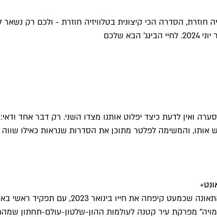
 חוזרת, הסדרה הכי קיצונית בטלוויזיה חוזרת - ולכם רק נשאר לה
א שלכם
ו בסערה ואין לדעת כיצד יפלוט אותנו מצדו השני. רק דבר אחד וד
וש אותו, והמשימה לפלטר מתוכן את הסדרות שנראות כאילו שוו
ג'רמי רנר האוונג'ר ממשיך את מסע ההתאוששות 
הסמויה" מפרקת עיר קטנה לעולמות ההון-שלטון-עולם-תחתון שמה