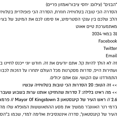
"הבנים" (צילום: יחסי ציבור/אמזון פריים)
הסדרה הכי טובה בטלוויזיה חוזרת, הסדרה הכי פופולרית בטלוויזיה
הלב שלכם בין ענקי הסטרימינג, אז סימנו לכם את המיטב של בציר יוני 2024. לחיי הבינג' הב
מאת
מערכת טיים אאוט
31 במאי 2024
Facebook
Twitter
Email
זה לא הולך להיות קל. אתם יודעים את זה. חודש יוני ייכנס לחיינ
ועתירות הייפ, סדרות מסקרנות מכל העולם יתחרו על הזכות לכב
התמודדנו עם הקושי. וגם אתם יכולים.
>> זה הטופ: 20 הסדרות הכי טובות בטלוויזיה עכשיו
>> מה ראינו בלילה: 7 סדרות שהחזיקו אותנו ערות בשבוע שעבר
2.6 // ראש העיר של קינגסטאון 3 Mayor Of Kingstown // פרמאונט+
העיר של קינגסטאון", סדרה אינטנסיבית ואלימה למדי, שכמו ב"