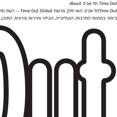
Time Out תל אביב About
ביותר בתחומי התרבות, הקולינריה, הבילוי ותיירות עירונית. התוכן, שמתעדכן 24/7, נכתב ונערך על ידי צוות עיתונאים מקצועי מקומי בישראל, בהתאם לסטנדרט