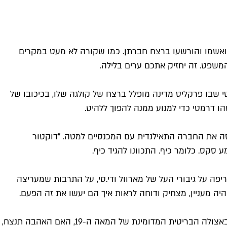
אדסטון הנפלאה מצטרפת אל רייל קיו הקשוחה, במותחן בלשי המבוסס על סיפור אמיתי ומחריד שבו מספר נערות בנות 14 הואשמו והורשעו ברצח חברתן. כמו שקורה לא מעט במקרים
משפט. זה יחזיק אתכם ערים בלילה.
להם עם רימייק סדרתי למותחן המשפטי שבו פרקליט מדינה מופלל ברצח של קולגה שלו, בכיכובו של
שהו דרמטי כדי למנוע ממנה להפוך ללהיט.
של שנות ה-70' עם ההתעוררות המינית הגדולה שתפסה את החברה התאילנדית עם המכנסיים למטה. "דוקטור
סקס. כלומר כיף. התכוונו להגיד כיף.
ריפה על גיבורי העל של מארוול ודי.סי, על התרבות שמעריצה
ה מעניין, מצחיק ודוחה לראות איך הם יעשו את זה הפעם.
זה עושה בדיוק את מה שכתוב על הקופסה: החלק השני של העונה השלישית בסדרה הכי פופולרית בנטפליקס, רומנטיקה ותככים באצולה הבריטית המדומינת של המאה ה-19, האם האהבה תנצח,