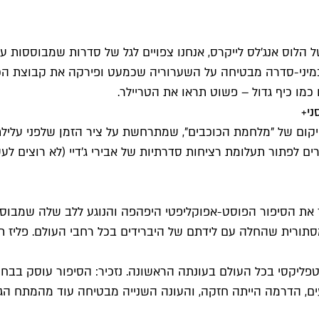
ס אנג'לס לייקרס, אנחנו צפויים לגל של סדרות שמבוססות על סיפו
 במיני-סדרה מבטיחה על השערוריה שכמעט ופירקה את קבוצת הכד
כמו כיף גדול – פשוט תראו את הטריילר.
קום של "מלחמת הכוכבים", שמתרחשת על ציר הזמן שלפני עליל
 אמורים לפתור תעלומת רציחות סדרתיות של אבירי ג'דיי (לא רוצים
ר את הסיפור הפוסט-אפוקליפטי היפהפה והנוגע ללב שלה שמבוסס
סתורית שהחלה עם לידתם של היברידים בכל רחבי העולם. פליז תצ
שנייה לסדרה הטורקית הפופולרית שכבשה את הטופ-10 הנטפליקסי בכל העולם בעונתה הראשונ
ם, הדרמה הייתה חזקה, והעונה השנייה מבטיחה עוד מהמתח הגלוב