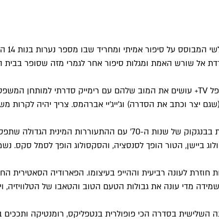
לילי גל
רדת אל שורש האמת ומגלות סיפור אחר לגמרי מזה שסופר בבית ה
כן, אתם זוכרים נכון, היה פעם סרט כזה עם הריסון פורד. עכשיו אפל TV+ עושים את המוב ש
(שגם יצר וכתב את הסדרה) וג'ייג'יי אברהמס. צריך יהיה לקרות מ
דרמה קומית מחרמנת שמגיעה אלינו כל הדרך מתאילנד, ומתרחשת בבנגקוק 
וג ביישן, הטור הופך לסנסציה, והסקסולוג הופך לסמל סקס. נשמע 
יות חוזרת לעונה רביעית וההייפ בעיצומו. הפארודיה הסאטירית הח
דה מדי עונה את גבולות הטעם הטוב והטאבו של הטלוויזיה, ויהי