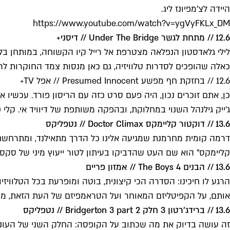
היידה לצ'מפיונז ליג.
https://www.youtube.com/watch?v=ygVyFKLx_DM
12.6 // מתחת לגשר Under The Bridge // דיסני+
כאלה שהופכים לסדרות טלוויזיה, גם כאן מנסות צמד החוקרות ל
12.6 // בחזקת חף מפשע Presumed Innocent // אפל TV+
ג'ייק גילנהל השנוי במחלוקת, ובהפקה משותפת של דיוויד אי. קלי 
13.6 // דוקטור קליימקס Doctor Climax // נטפליקס
קליימקס" הוא שם העט שהדביקו בעיתון לטור ייעוץ מיני של סקסול
13.6 // הבנים 4 The Boys // אמזון פריים
הרגע לו חיכינו: הסדרה הכי קיצונית, בוטה ומופרעת בכל הטלוויז
אותם, על הקפיטליזם המאוחר ועל הטראמפיזם של העת הזאת, משמי
13.6 // ברידג'רטון 3 חלק 2 Bridgerton 3 part // נטפליקס