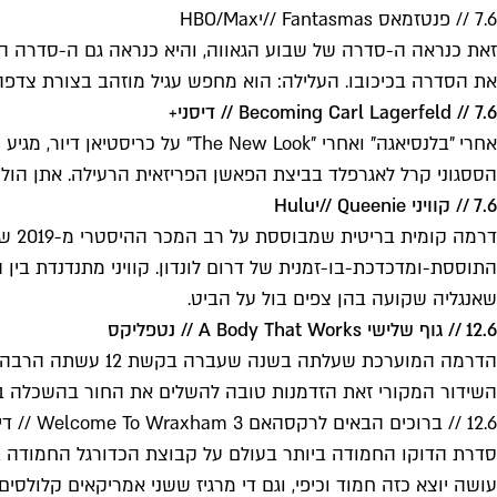
7.6 // פנטזמאס Fantasmas //
י
HBO/Max
זאת כנראה ה-סדרה של שבוע הגאווה, והיא כנראה גם ה-סדרה המו
את הסדרה בכיכובו. העלילה: הוא מחפש עגיל מוזהב בצורת צדפה ב
7.6 // Becoming Carl Lagerfeld // דיסני+
אחרי "בלנסיאגה" ואחרי "w Look
הססגוני קרל לאגרפלד בביצת הפאשן הפריזאית הרעילה. אתן הולכ
7.6 // קוויני Queenie //
י
Hulu
התוססת-ומדכדכת-בו-זמנית של דרום לונדון. קוויני מתנדנדת בי
שאנגליה שקועה בהן צפים בול על הביט.
12.6 // גוף שלישי A Body That Works // נטפליקס
הדרמה המוערכת ש
השידור המקורי זאת הזדמנות טובה להשלים את החור בהשכלה בבי
12.6 // ברוכים הבאים לרקסהאם 3 Welcome To Wraxham // דיסני+