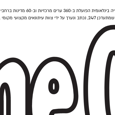
ים של Time Out העולמית.