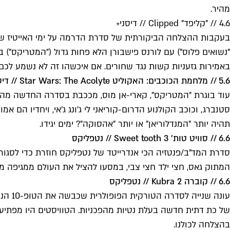
מהיר.
4.6 // "קליפד" Clipped // דיסני+
בעקבות ההצלחה הביקורתית של סדרת הדרמה על ימי האייטיז של הלו
"נשואים פלוס") עם לורנס פישבורן הלא פחות גדול ("המטריקס")
באמירות גזעניות קשות נגד שחורים. אם איכשהו זה לא נשמע לכם 
5.6 // מלחמת הכוכבים: האקוליט Star Wars: The Acolyte // דיסני+
עוד בוגרת "המטריקס", קארי-אן מוס, מככבת בסדרה החדשה מהי
סטנברג, וכוכב הקולנוע הדרום-קוריאני לי ג'ונג ג'אי, ויחדיו הם
תהיה יותר "המנדלוריאן" או יותר "אהסוקה"? ימים יגידו.
6.6 // סוויט טות' 3 Sweet tooth // נטפליקס
סדרת המד"ב/פנטזיה הכי אנדרייטד של נטפליקס חוזרת כדי לסגו
המתוק גאס, חצי ילד חצי צבי, במסעו להציל את העולם ממגיפה מ
6.6 // קוברה 2 Kubra // נטפליקס
עונה 
של כת דתית חדשה בעלת נטיות מהפכניות. הטוויסטים היו מפתיעי
בהצלחה לכולנו.