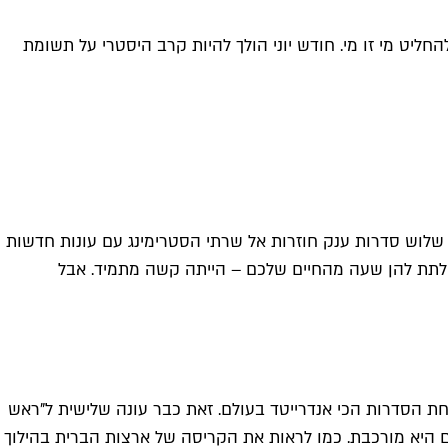
חליט מי זו מי. חודש יוני הולך להיות קרב היסטרי על תשומת
אי: שלוש סדרות ענק חוזרות אל שרתי הסטרימינג עם עונות חדשות
ה לתת להן שעה מהחיים שלכם – הייתה קשה מתמיד. אבל
המופלא שלו מהתאונה שכמעט קיפחה את חייו בינואר 2023, עם תפקיד ראשי באחת הסדרות הכי אנדרייטד בעולם. זאת כבר עונה שלישית ל"ראש
ם היא מורכבת. כמו לראות את הקריסה של ארצות הברית בהילוך