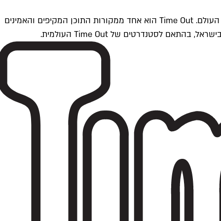
Time Outתל אביב הוא חלק מרשת Time Out Global — רשת מדיה בינלאומית הפועלת ב-360 ערים מרכזיות וב-60 מדינות ברחבי העולם. Time Out הוא אחד ממקורות התוכן המקיפים והאמינים