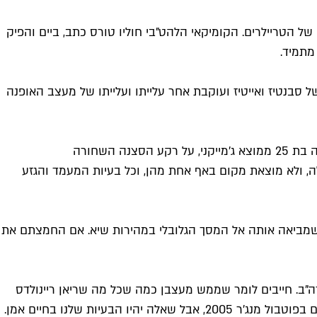
 הטריילרים. הקומיקאי הלהט"בי חוליו טורס כתב, ביים והפיק
מתמיד.
 נוטפת סטייל של סבנטיז ואייטיז ועוקבת אחר עלייתו ועלייתו של מעצב האופנה
דרמה קומית בריטית שמבוססת על רב המכר ההיסטרי מ-2019 של קנדיס קרלי-וויליאמס, שעוסקת במשבר תחילת החיים של צעירה בת 25 ממוצא ג'מייקני, על רקע הסצנה השחורה
ה, ולא מוצאת מקום באף אחת מהן, וכל בעיות המעמד והגזע
לנטפליקס העולמית שמביאה אותה אל המסך הגלובלי במהירות שיא. אם החמצתם את
חמודה ביותר בעולם על קבוצת הכדורגל החמודה ביותר בעולם מגיעה לעונה שלישית, חודש אחרי עלייתה ב-FX בארה"ב. חייבים לומר שממש מעצבן כמה שכל מה שריאן ריינולדס
עושה יוצא כזה חמוד וכיפי, וגם די מרגיז ששני אמריקאים קלולסים מצליחים להרים ככה קבוצת כדורגל מקצוענית כאילו הם משחקים בפוטבול מנג'ר 2005, אבל שאלה יהיו הבעיות שלנו בחיים אמן.