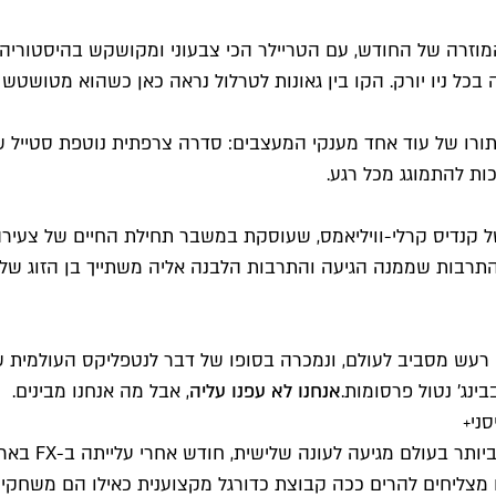
זרה של החודש, עם הטריילר הכי צבעוני ומקושקש בהיסטוריה של
כל ניו יורק. הקו בין גאונות לטרלול נראה כאן כשהוא מטושטש 
The Ne" על כריסטיאן דיור, מגיע תורו של עוד אחד מענקי המעצבים: סדרה צרפתית
ות להתמוגג מכל רגע.
ן התרבות שממנה הגיעה והתרבות הלבנה אליה משתייך בן הזוג של
עלתה בשנה שעברה בקשת 12 עשתה הרבה רעש מסביב לעולם, ונמכרה בסופו של דבר 
נג' נטול פרסומות.
אנחנו לא עפנו עליה
, אבל מה אנחנו מבינים.
סדרת הדוקו ה