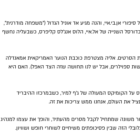
רי אן.בי.איי, והנה מגיע אד אוניל הגדול ("משפחה מודרנית",
ורסל השנייה של אל.איי, הלוס אנג'לס קליפרס, כשבעליה נחשף
ת הסרטים. אליה מצטרפת כוכבת הנוער האמריקאית אמאנדלה
 לעשות ספוילרים, אבל יש לנו תחושה שזה הצד האפל). האם היא
 על הקומיקס המעולה של ג'ף למיר, כשבמרכזו ההיבריד
יל את העולם, אנחנו ממש צריכות את זה.
ה. נזכיר: הסיפור עוסק בבחור משונה שמתחיל לקבל מסרים מהעתיד, והופך את עצמו למנהיג
לי הזה שבין פסיכופתים משיחיים לשוחרי חופש ושוויון.