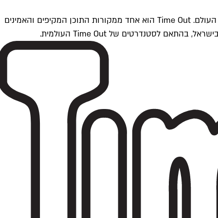
Time Outתל אביב הוא חלק מרשת Time Out Global — רשת מדיה בינלאומית הפועלת ב-360 ערים מרכזיות וב-60 מדינות ברחבי העולם. Time Out הוא אחד ממקורות התוכן המקיפים והאמינים