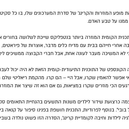
 מופע המוזרות והקרינג' של סדרת המערכונים שלו, בו כל סקיט ח
 ממנו על טבע האדם.
כנית הקומית המוזרה ביותר בנטפליקס שייכת לשלושה בחורים אוס
קבה אחרי חייהם בבית עם מדיח כלים מדבר, אוצרות של פיראטים, 
י לא המשיכה מעבר לעונה אחת, אבל חברי הקבוצה ממשיכים ליצור
ראה הקונספט של התוכנית התיעודית-קומית הזאת לא היה יכול לע
י אפשר להאמין שקרו, אבל היי – הם קרו. מהקמת ריאליטי שלם 
עים הכי מוזרים שקרו במציאות, גם אם הוא זה שיצר את המוזרות
ה כרצועת שידור לילדים משנות התשעים בהנחיית התאומים סקיפ וט
מו של בובי". בנוסף לפרודיות, התכנית חושפת בפנינו סיפור על קנ
ה לילדות וחיבה לקומדיית קרינג', הסדרה הזו פשוט נולדה בשבילכם