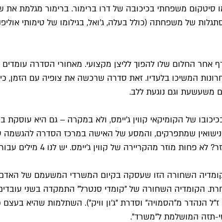
מו סיטקום משפחתי בכיכובה של דרו ברימור. ברימור מגלמת את ש
ת של משפחתה (כולל בעלה, ג'ואל, בגילומו של טימותי אוליפנט) 
ף אחר החלום שלו להפוך לליצן מקצועי. מאחורי הסדרה עומדים זאק
חרונות המשיכו בלעדיו. זאת סדרה שרכשה את צופיה עם הזמן, כ
ם משעשעת וגם נוגעת ללב.
בו של הקומיקאי קווין ג'יימס, ולא במקרה – גם היא עוסקת בני
 נישואין שמתפרקים, והמסע של האישה במרכז הסדרה להגשמה עצ
 של קווין ג'יימס. יש לנו 4 מילים עבורכם: "פול בלארט: שומר קניון".
ת הקומדיה השחורה הזו שעסקה בקיום המשרדי המשעמם של האדם ה
 אחרת. הקומדיה השחורה של "קומדי סנטרל" התמקדה בשני עובדים
ז"ל הנהדר מ"הסמויה" וסדרת "ג'ון וויק"). השתלמות שהיא בעצם
י-תזה המושלמת ל"משרד".