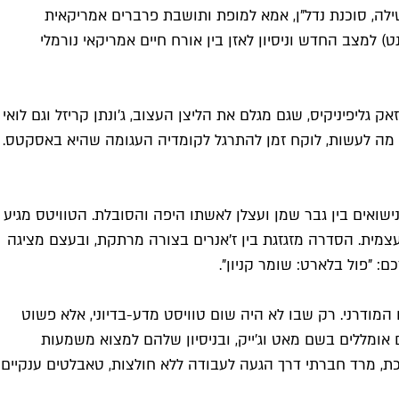
ילה, סוכנת נדל"ן, אמא למופת ותושבת פרברים אמריקאית
למצב החדש וניסיון לאזן בין אורח חיים אמריקאי נורמלי
 גליפיניקיס, שגם מגלם את הליצן העצוב, ג'ונתן קריזל וגם לואי
י מה לעשות, לוקח זמן להתרגל לקומדיה העגומה שהיא באסקטס.
שואים בין גבר שמן ועצלן לאשתו היפה והסובלת. הטוויטס מגיע
מית. הסדרה מזגזגת בין ז'אנרים בצורה מרתקת, ובעצם מציגה
מודרני. רק שבו לא היה שום טוויסט מדע-בדיוני, אלא פשוט
 אומללים בשם מאט וג'ייק, ובניסיון שלהם למצוא משמעות
 כת, מרד חברתי דרך הגעה לעבודה ללא חולצות, טאבלטים ענקיים