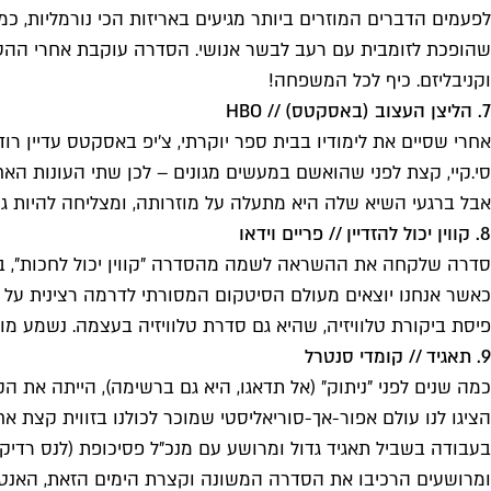
לפעמים הדברים המוזרים ביותר מגיעים באריזות הכי נורמליות, כ
שהופכת לזומבית עם רעב לבשר אנושי. הסדרה עוקבת אחרי ההסתגלו
וקניבליזם. כיף לכל המשפחה!
7. הליצן העצוב (באסקטס) // HBO
אחרי שסיים את לימודיו בבית ספר יוקרתי, צ'יפ באסקטס עדיין רוד
סי.קיי, קצת לפני שהואשם במעשים מגונים – לכן שתי העונות הא
אבל ברגעי השיא שלה היא מתעלה על מוזרותה, ומצליחה להיות ג
8. קווין יכול להזדיין // פריים וידאו
סדרה שלקחה את ההשראה לשמה מהסדרה "קווין יכול לחכות", בכיכו
כאשר אנחנו יוצאים מעולם הסיטקום המסורתי לדרמה רצינית על
פיסת ביקורת טלוויזיה, שהיא גם סדרת טלוויזיה בעצמה. נשמע מוזר? לא פחות מוזר מהקריירה
9. תאגיד // קומדי סנטרל
כמה שנים לפני "ניתוק" (אל תדאגו, היא גם ברשימה), הייתה א
הציגו לנו עולם אפור-אך-סוריאליסטי שמוכר לכולנו בזווית קצת
בעבודה בשביל תאגיד גדול ומרושע עם מנכ"ל פסיכופת (לנס רדיק 
ומרושעים הרכיבו את הסדרה המשונה וקצרת הימים הזאת, האנט