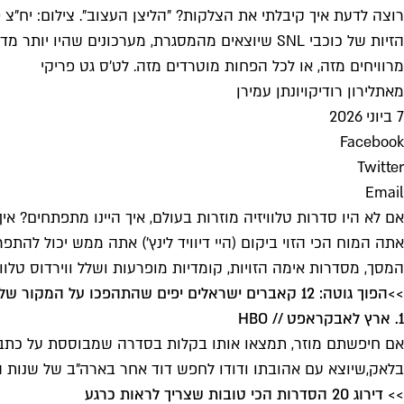
רוצה לדעת איך קיבלתי את הצלקות? "הליצן העצוב". צילום: יח"צ HBO
מרוויחים מזה, או לכל הפחות מוטרדים מזה. לט'ס גט פריקי
מאת
לירון רודיק
ו
יונתן עמירן
7 ביוני 2026
Facebook
Twitter
Email
אם לא היו סדרות טלוויזיה מוזרות בעולם, איך היינו מתפתחים? א
אתה המוח הכי הזוי ביקום (היי דיוויד לינץ') אתה ממש יכול להתפ
המסך, מסדרות אימה הזויות, קומדיות מופרעות ושלל ווירדוס טלווי
>>
הפוך גוטה: 12 קאברים ישראלים יפים שהתהפכו על המקור שלהם
1. ארץ לאבקראפט // HBO
אם חיפשתם מוזר, תמצאו אותו בקלות בסדרה שמבוססת על כתביו 
בלאק,שיוצא עם אהובתו ודודו לחפש דוד אחר בארה"ב של שנות ה-50. כתות, מפלצות ומה שביניהן נפרשות על העונה הבודדת של הסדרה המוזרה הזו, מתחילתה ועד ס
>> דירוג 20 הסדרות הכי טובות שצריך לראות כרגע