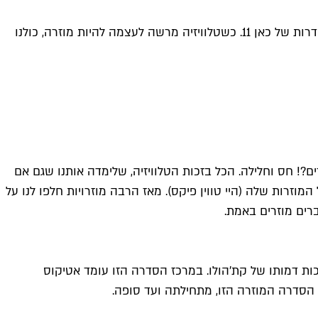
הזיות של כוכבי SNL שיוצאים מהמסגרת, מערכונים שהיו יותר מדי ביזארים אפילו לנטפליקס, מפלצת אימה מיתולוגיות ואפילו שתי סדרות של כאן 11. כשטלוויזיה מרשה לעצמה להיות מוזרה, כולנו
ם?! חס וחלילה. הכל בזכות הטלוויזיה, שלימדה אותנו שגם אם
מוזרות שלה (היי טווין פיקס). מאז הרבה מוזרויות חלפו לנו על
ברים מוזרים באמת.
ת דמותו של קת'הולו. במרכז הסדרה הזו עומד אטיקוס