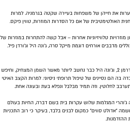
ערות את חייהן של משפחות בעיירה שקטה בגרמניה. למרות
ית האולטימטיבית של אם כל הסדרות המוזרות, טווין פיקס.
 מוזרויות טלוויזיוניות אחרות – אבל קשה להתחרות במוזרות של
וללים מדבבים אורחים דוגמת מייקל סרה, ג'ונה היל וג'ורדן פיל.
בשנת 2018 ג'ונה היל ואמה סטון היו שמות די חמים בתעשייה. סטון בדיוק התאוששה מההתרסקות (הפיזית והמטאפורית) של ספיידרמן 2, וג'ונה היל כבר נחשב ליותר מאשר השמן המצחיק, וחיפש
ה בה הם נסיינים של טיפול תרופתי ניסיוני. למרות הקצב האיטי
ערבב לחלוטין. וזה תמיד מבלבל ונפלא בעת ובעונה אחת.
רה ג'והרי המגלמות שלוש עקרות בית בשם דברה, החיות בעולם
שמה "אדולט סווים" כמקום לבנים בלבד, בעיקר כי רוב התכניות
ת ההזדמנות.