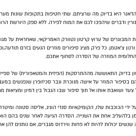
הז'אנר היא בדיוק מה שרציתם. שתי חטיפות בתקופות שונות מער
רין ודברים שיהפכו לכם את המוח לפירה. ללא ספק היורשת הרוחנ
ת המבוגרים של ערוץ קרטון נטוורק האמריקאי, שאחראית על מגוון
נון צ'אטמן. כל פרק מציג סיפורים מוזרים הנעים בזרם תודעה,
וכ
ה החלומית המוזרה של הסדרה לסחוף אתכם.
הם בסיפור המוזר על אישה מנוכרת וגבר סכיזופרן שנפגשים במעבד
ד ושואבת אותו אל תוך סיפור שבו הגבול בין דמיון ומציאות מת
 ידי הכוכבות שלו, הקומיקאיות סנדי הוניג, אליסה סטונה ומיט
 הזמן בלהעליב אחת את השנייה. הסדרה הגיעה לאחר שנים בהם הוא
 שנשים יכולות להיות לא פחות ווירדוס מגברים, אם נותנים להן א