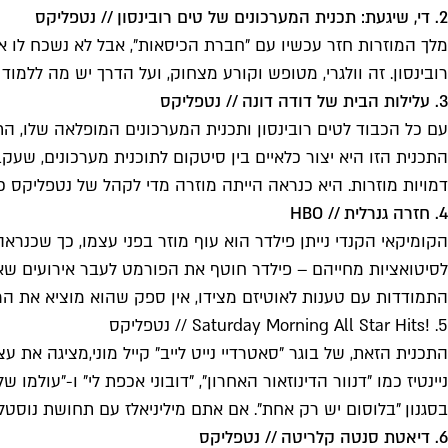
2. די, שיגעת: תכנית המערכונים של טים רובינסון // נטפליקס
מלך המוזרות חזר עכשיו עם "חברת הכיסאות", אבל לא נשכח לו את
רובינסון. זה וולגרי, מטופש וקורע מצחוק, ועל הדרך יש מה ללמוד
3. עלילות הבית של דודה דונה // נטפליקס
עם כל הכבוד לטים רובינסון ותכנית המערכונים המופלאה שלו, הת
התכנית הזו היא יצור כלאיים בין סיטקום לתוכנית מערכונים, שע
דמויות מוזרות. היא כנראה הייתה מוזרה מדי לקהל של נטפליקס כ
4. חזרה גנרלית // HBO
הקומיקאי הקנדי נייתן פילדר הוא עוף מוזר בפני עצמו, כך שכנ
לסיטואציות מחייהם – פילדר חוטף את הפורמט לעבר אירועים שא
התמודדות עם טענות לאוטיזם מצידו, אין ספק שהוא מוציא את הרג
5. Saturday Morning All Star Hits!‎ // נטפליקס
התכנית הזאת, של בוגר "סאטרדיי נייט לייב" קייל מוני,
מציגה את עצמ
ניינטיז כמו "דנוור הדינוזאור האחרון", "דובוני אכפת לי" ו-"עול
בסגנון "בלוסום יש רק אחת". אם אתם מיליניאלז עם תחושת נוסטלגי
6. דיאטת סנטה קלריטה // נטפליקס