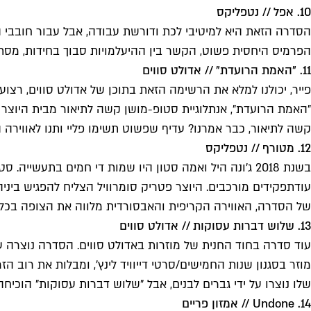
10. אפל // נטפליקס
הסדרה הזאת היא למיטיבי לכת ודורשת עבודה, אבל עבור חובבי 
הפרמיס היחסית פשוט, הקשר בין ההיעלמויות סבוך בחידות, מסתו
11. "האמת הרועדת" // אדולט סווים
פייר, יכולנו למלא את הרשימה הזאת בתוכן של אדולט סווים, רצוע
"האמת הרועדת", אנתלוגיית סטופ-מושן קשה לתיאור מבית היוצר ור
קשה לתיאור, כבר אמרנו? עדיף שפשוט תשימו פליי ותנו לאוויר
12. מטורף // נטפליקס
עוד
תפקידים מורכבים. היוצר פטריק סומרוויל הצליח להפגיש ביני
של הסדרה, האווירה הקריפית והאבסורדית מלווה את הצופה בכל צע
13. שלוש דברות עסוקות // אדולט סווים
עוד סדרה בחוד החנית של מוזרות באדולט סווים. הסדרה נוצרה על
מוזר בסגנון שנות החמישים/סרטי דייוויד לינץ', ומבלות את רוב
שלו נוצרו על ידי גברים לבנים, אבל "שלוש דברות עסוקות" הוכיחה
14. Undone // אמזון פריים