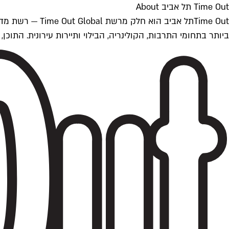
Time Out תל אביב About
ביותר בתחומי התרבות, הקולינריה, הבילוי ותיירות עירונית. התוכן, שמתעדכן 24/7, נכתב ונערך על ידי צוות עיתונאים מקצועי מקומי בישראל, בהתאם לסטנדרט