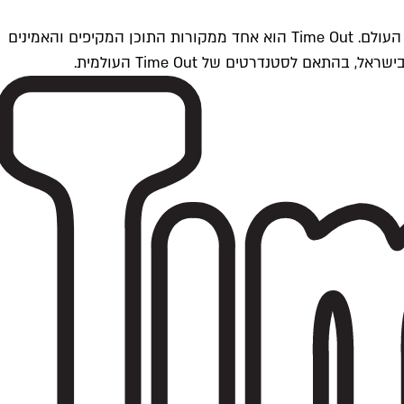
Time Outתל אביב הוא חלק מרשת Time Out Global — רשת מדיה בינלאומית הפועלת ב-360 ערים מרכזיות וב-60 מדינות ברחבי העולם. Time Out הוא אחד ממקורות התוכן המקיפים והאמינים