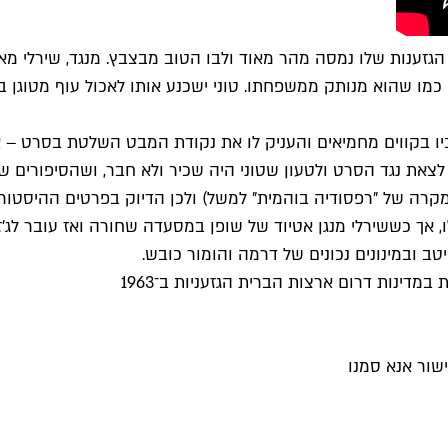
זענות שלו נמסה מהר מאוד ולבו הטוב מבצבץ. מנגד, שירלי מאופ
הוא מנותק ממשפחתו. טוני ישכנע אותו לאכול עוף מטוגן בידיי
יו בקווים מחמיאים והעניק לו את נקודת המבט השלטת בסרט – אנ
צאת נגד הסרט ולטעון שטוני היה שכיר ולא חבר, ושהסיפורים של
במקרה של "רפסודיה בוהמית" למשל) ולכן הדיוק בפרטים ההיסטורי
 אך כששירלי מנגן אטיוד של שופן במסעדה שחורה ואז עובר לג'ז
ב ובמינונים נכונים של דרמה והומור כובש.
מדינות דרום ארצות הברית הגזעניות ב־1963
שור אנא סמנו