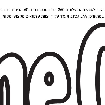
ים של Time Out העולמית.