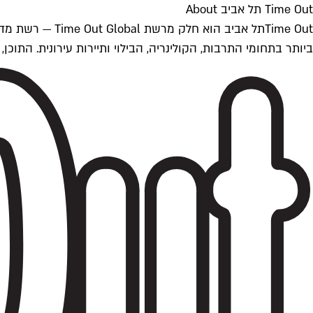
Time Out תל אביב About
ביותר בתחומי התרבות, הקולינריה, הבילוי ותיירות עירונית. התוכן, שמתעדכן 24/7, נכתב ונערך על ידי צוות עיתונאים מקצועי מקומי בישראל, בהתאם לסטנדרט