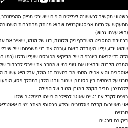
כשטוני מקשיב לראשונה לצלילים היפים ששירלי מפיק מהפסנתר, הג
מתעקש על חזות אריסטוקרטית שהוא מנותק מהתרבות השחורה כמו ש
(הוא עצמו גרוש).
בכתיבת התסריט השתתף ניק וללונגה, בנו של הנהג, שאייר את אב
שהוא יודע עליו. העובדה הזאת עוררה את בני משפחתו של שירלי ל
הזה כדי לראות ביוגרפיה של מוזיקאי מפורסם שעליו גדלנו (כמו 
המבט הלבנה ובהציגו את טוני כמי שמחבר את שירלי לתרבות שלו,
אוסקרים והיא אפילו מסתיימת בסצנת חג מולד, אבל היא עשויה היט
סרט על:
היחסים בין פסנתרן שחור ונהגו הלבן במהלך מסע הופעות ב
ללכת?
כן. חביב הקהל במובן הטוב של המילה
רוצים לקבל את ״טיים אאוט״ למייל? הירשמו לניוזלטר שלנו
אני מאשר/ת קבלת ניוזלטרים ומידע פרסומי מאתר ״טיים אאוט״
לאי
סרטים
ביקורת סרטים