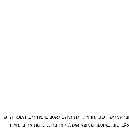
ת הברית בין 1936 ל־1966, וקיבץ את המקומות המעטים ברחבי אמריקה שפתחו את דלתותיהם לאנשים שחורים. הספר הדק
הזה משמש את מוזיקאי הג'אז דון שירלי (מהרשלה עלי) ונהגו טוני וללונגה (ויגו מורטנסן) בעת מסע הופעות במדינות בדרום בשנת 1963. טוני, באונסר ממוצא איטלקי מהברונקס, מתואר בתחילת