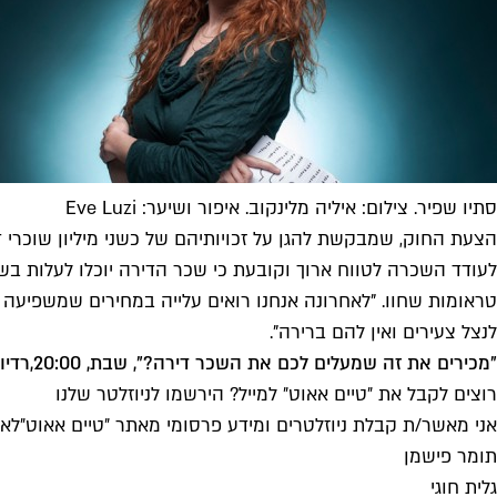
סתיו שפיר. צילום: איליה מלינקוב. איפור ושיער: Eve Luzi
הצעת החוק, שמבקשת להגן על זכויותיהם של כשני מיליון שוכרי
לעודד השכרה לטווח ארוך וקובעת כי שכר הדירה יוכלו לעלות ב
טראומות שחוו. "לאחרונה אנחנו רואים עלייה במחירים שמשפיעה בע
לנצל צעירים ואין להם ברירה".
"מכירים את זה שמעלים לכם את השכר דירה?", שבת, 20:00,
רדיו PGB
רוצים לקבל את ״טיים אאוט״ למייל? הירשמו לניוזלטר שלנו
אני מאשר/ת קבלת ניוזלטרים ומידע פרסומי מאתר ״טיים אאוט״
לאי
תומר פישמן
גלית חוגי