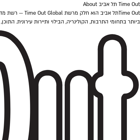
Time Out תל אביב About
ביותר בתחומי התרבות, הקולינריה, הבילוי ותיירות עירונית. התוכן, שמתעדכן 24/7, נכתב ונערך על ידי צוות עיתונאים מקצועי מקומי בישראל, בהתאם לסטנדרט