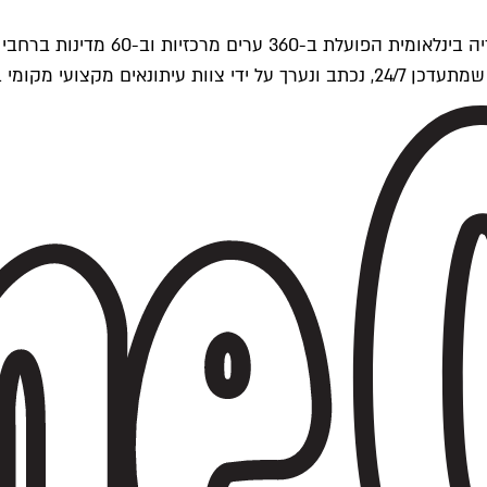
ים של Time Out העולמית.