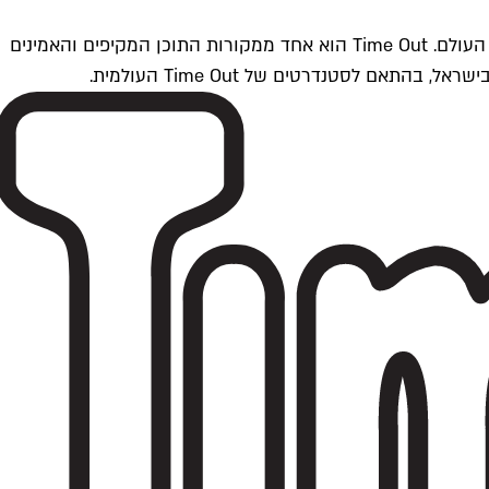
Time Outתל אביב הוא חלק מרשת Time Out Global — רשת מדיה בינלאומית הפועלת ב-360 ערים מרכזיות וב-60 מדינות ברחבי העולם. Time Out הוא אחד ממקורות התוכן המקיפים והאמינים