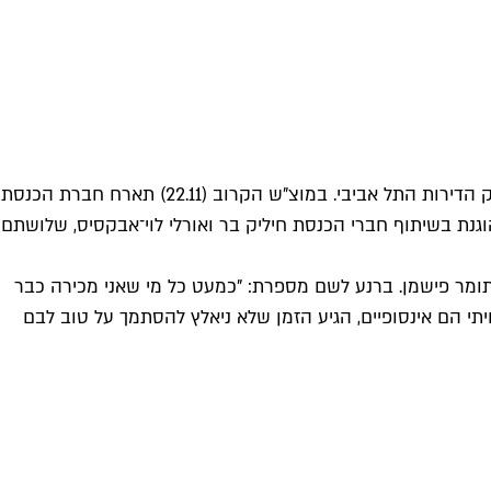
גם טרנד הסטנד־אפ לא מפספס הזדמנות לצחוק על הנושא הכאוב שהוא שוק הדירות התל אביבי. במוצ"ש הקרוב (22.11) תארח חברת הכנסת
נת בשיתוף חברי הכנסת חיליק בר ואורלי לוי־אבקסיס, שלושתם
 ותומר פישמן. ברנע לשם מספרת: "כמעט כל מי שאני מכירה כבר
תי הם אינסופיים, הגיע הזמן שלא ניאלץ להסתמך על טוב לבם