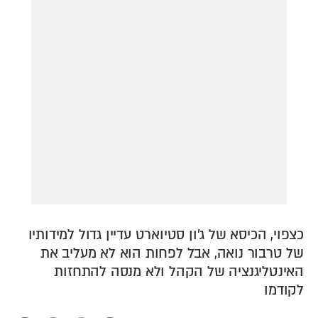
דירה להכיר
© יובל סיגלר תקשורת בע"מ 2026
Designed, Developed and Powered by
RGB Media
תוכן מקודם
כצפוי, הכיסא של ג'ון סטיוארט עדיין גדול למידותיו
של טרבור נואה, אבל לפחות הוא לא מעליב את
האינטליגנציה של הקהל ולא מנסה להתחזות
לקודמו