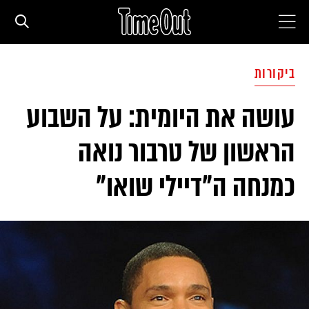
חדשות עירוניות
ביקורות
עושה את היומית: על השבוע
סדרות
הראשון של טרבור נואה
המגזין
כמנחה ה"דיילי שואו"
המדריך
עם הילדים
מסעדות וברים