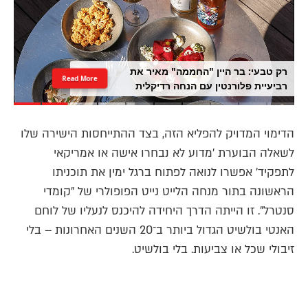
החיים שאחרי הטיל: גרציאני הפך
Read More
לעגלת קפה מתוקה בגן קריית ספר
הדימוי המדויק להפליא הזה, בצד ההתייחסות הישירה שלו
לשאלה הבוערת 'מדוע לא נבחרו אישה או אמריקאי
לתפקיד' אפשרו לנואה לפתוח ברגל ימין את תוכניתו
הראשונה בתור מנחה הלייט נייט הפופולרי של "קומדי
סנטרל". זו הייתה הדרך היחידה להיכנס לנעליו של לוחם
האנטי בולשיט הגדול ביותר ב־20 השנים האחרונות – בלי
זיבולי שכל או צביעות. בלי בולשיט.