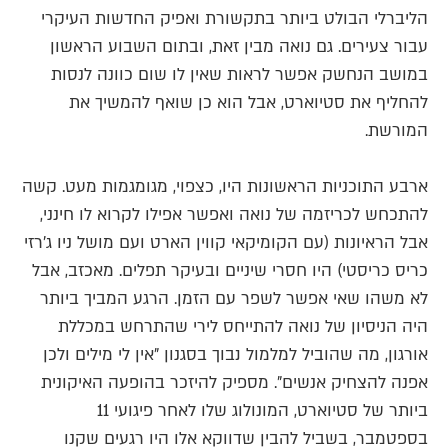
הליברלי הבולט ביותר בתקשורת ואפיק החדשות העיקרי
עבור צעירים. גם נואה מבין זאת, ובתום השבוע הראשון
במושב הנחשק אפשר לראות שאין לו שום כוונה לנסות
להחליף את סטיוארט, אבל הוא כן שואף להמשיך את
המורשת.
ארבע התוכניות הראשונות היו, כצפוי, מגומגמות מעט. קשה
להתכחש לכריזמה של נואה ואפשר אפילו לקרוא לו חינני,
אבל הראיונות (עם הקומיקאי קווין הארט ועם מושל ניו ג'רזי
כריס כריסטי) היו חסרי שיניים ובעיקר תפלים. מאכזב, אבל
לא משהו שאי אפשר לשפר עם הזמן. הרגע המביך ביותר
היה הניסיון של נואה להתייחס לירי שהתרחש במכללת
אורגון, מה שהוביל למלמול נבוך בסגנון "אין לי מילים ולכן
אפנה להצחיק אנשים". מספיק להיזכר בהופעה האיקונית
ביותר של סטיוארט, המונולוג שלו לאחר פיגועי 11
בספטמבר, בשביל להבין שדווקא אלו היו רגעים שקנו