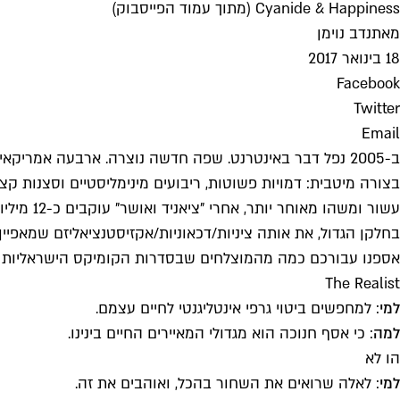
Cyanide & Happiness (מתוך עמוד הפייסבוק)
מאת
נדב נוימן
18 בינואר 2017
Facebook
Twitter
Email
ב-2005 נפל דבר באינטרנט. שפה חדשה נוצרה. ארבעה אמריקאים העלו לרשת סדרת קומיקס חדשה בשם
בצורה מיטבית: דמויות פשוטות, ריבועים מינימליסטיים וסצנות קצרות שמתמ
עשור ומש
בחלקן הגדול, את אותה ציניות/דכאוניות/אקזיסטנציאליזם שמאפיי
אספנו עבורכם כמה מהמוצלחים שבסדרות הקומיקס הישראליות בפי
The Realist
למי
: למחפשים ביטוי גרפי אינטליגנטי לחיים עצמם.
למה
: כי אסף חנוכה הוא מגדולי המאיירים החיים בינינו.
הו לא
למי
: לאלה שרואים את השחור בהכל, ואוהבים את זה.