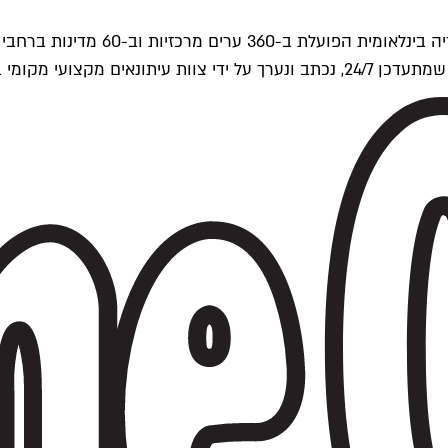
ים של Time Out העולמית.