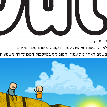
פייסבוק
לא רק ציאניד ואושר: עמודי הקומיקס שתתמכרו אליהם
בשנים האחרונות עמודי הקומיקס בפייסבוק הפכו לזירה משמעותית שבה דור ה-y משתף את תחושתיו (ותלונותיו) לגבי החיים עצמם. אספנו עבו