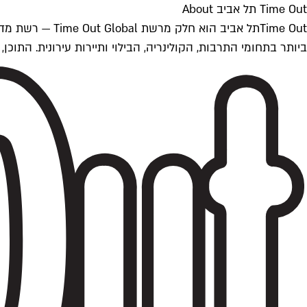
Time Out תל אביב About
ביותר בתחומי התרבות, הקולינריה, הבילוי ותיירות עירונית. התוכן, שמתעדכן 24/7, נכתב ונערך על ידי צוות עיתונאים מקצועי מקומי בישראל, בהתאם לסטנדרט