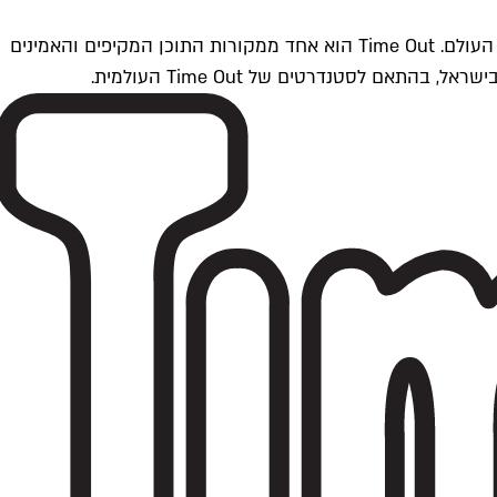
Time Outתל אביב הוא חלק מרשת Time Out Global — רשת מדיה בינלאומית הפועלת ב-360 ערים מרכזיות וב-60 מדינות ברחבי העולם. Time Out הוא אחד ממקורות התוכן המקיפים והאמינים