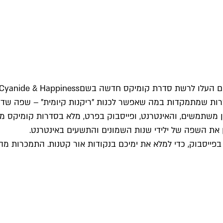
Cyanide & Happiness
קדות במה שאפשר לכנות "ריקנות קיומית" – שפה שדור ה-y האינטרנטי אימץ 
הו מאוחר יותר, אחרי "ציאניד ואושר" עוקבים כ-12 מיליון משתמשים, והאינטרנט, ופייסבוק בפ
ן את השפה של ילידי שנות השמונים והתשעים באינטרנט.
יסבוק, כדי למלא את ימיכם בנקודות אור קטנות. התמכרות מהנ