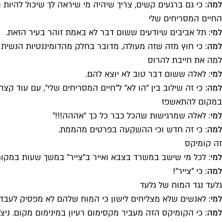
למה
: כי גם ברגעים קשים, צריך שיהיה מי שיראה לך שיכול להיות ה
החיים המסריחים שלי
למי
: תל אביבים שיודעים ששום דבר לא באמת זוהר בעיר הזאת.
למה
: כי חוץ מזה שזה מעולה, מדובר בחלק מהדומיננטיות הנשית ב
למה את חייבת להרוס
למי
: לאלה ששום דבר טוב לא יוצא להם.
למה
: כי זה שילוב בין "הו לא" ל"חיים המסריחים שלי", עם עוד ק
במקום להתאשפז
למי
: לאלה שמרגישות שהכל כבר כל כך "אההה!!!"
למה
: כי זה חדש וכי ההשקעה בפרטים מהממת.
זה קומיקס
למי
: לכל מי שישב במשרד בצבא ואייר ב"צייר" במשך שעות במקום
למה
: כי "צייר"!
גלעד נגד המוח של גלעד
למי
: לאנשים שלא מצליחים לישון כי המוח שלהם לא מפסיק לעבד 
למה
: כי הקומיקס הזה מעביר מקסימום רעיון במינימום מקום. ניצו