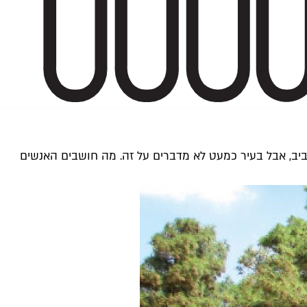
־40 אלף דונמים של חורש וגידולים חקלאיים בדרום הארץ, שטח השווה בגודלו לכ־77 אחוז מתל אביב, אבל בעיר כמעט לא מדברים על זה. מה חושבים האנשים