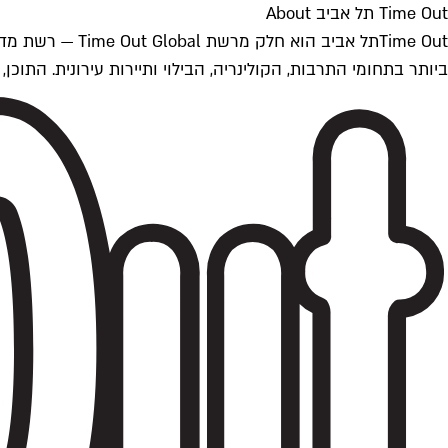
Time Out תל אביב About
ביותר בתחומי התרבות, הקולינריה, הבילוי ותיירות עירונית. התוכן, שמתעדכן 24/7, נכתב ונערך על ידי צוות עיתונאים מקצועי מקומי בישראל, בהתאם לסטנדרט