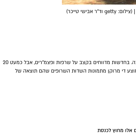
שי טייכר)
רק 60 ק"מ מפרידים בין תל אביב לחלק מיישובי עוטף עזה ומרצועת עזה עצמה, אך נדמה שהמרחק המנטלי ביניהם הוא גדול בהרבה. בחדשות מדווחים בקצב על שרפות ופצמ"רים, אבל כמעט 20
הממוצע די מרוקן מתמונות השדות השרופים שהם תוצאה של
 אלו מחוץ לכנסת