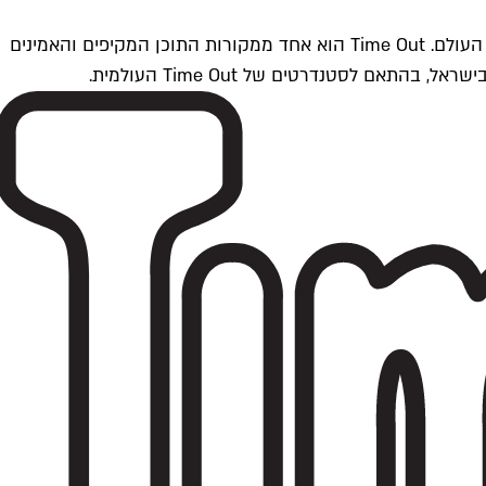
Time Outתל אביב הוא חלק מרשת Time Out Global — רשת מדיה בינלאומית הפועלת ב-360 ערים מרכזיות וב-60 מדינות ברחבי העולם. Time Out הוא אחד ממקורות התוכן המקיפים והאמינים