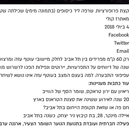
קצת פרופורציות. שרפה ליד כיסופים (בתמונה מימין) שכילתה שטח גדול פי ח
מאת
רז קולי
4 ביולי 2018
Facebook
Twitter
Email
שנה של דיווחים על התפרעויות, יירוטים ונפילות הפכו לרשרוש מ
עפיפוני התבערה. למה בעצם המצב בעוטף עזה אינו נושא לשיחה? 
עוד כתבות מעניינות:
ריאיון עם ירון טראקס, שומר הסף של הווייב
20 שנה לאירוע ששינה את סצנת הטראנס בארץ
חם פה או שזאת תקופת הייחום בתל אביב?
איילה מינקר, 28, בת קיבוץ ניר יצחק. כשנה בתל אביב
פעילה חברתית ועובדת בתנועת הנוער השומר הצעיר, ארגנה ערב