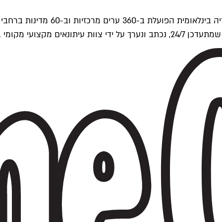
ים של Time Out העולמית.