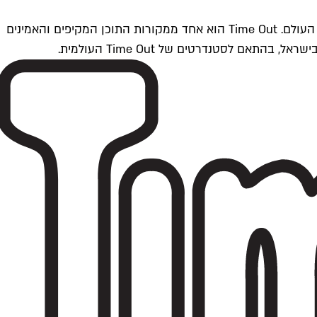
Time Outתל אביב הוא חלק מרשת Time Out Global — רשת מדיה בינלאומית הפועלת ב-360 ערים מרכזיות וב-60 מדינות ברחבי העולם. Time Out הוא אחד ממקורות התוכן המקיפים והאמינים