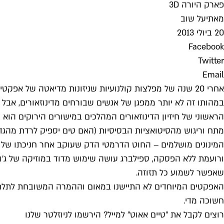
פארק היורה 3D
מאת
יעל שוב
20 ביולי 2013
Facebook
Twitter
Email
אחרי 20 שנה של מפלצות קולנועיות שניזונות מדיאטה של אפקטים דיגיטליים "פארק היורה" חוזר למסך, ומזכיר לכולם איך צריך לעשות את זה.
במהותו זה לא יותר ממפגן של אנשים שבורחים מדינוזאורים, אבל כ
הראשוני של חיזיון הדינוזאורים המהלכים במישורים הירוקים הוא 
מתח וריגוש מהסיטואציות הבסיסיות (האם טים יספיק לרדת מהגד
המינונים מושלמים – החוט הדרמטי הדק שעוקב אחר חניכתו של המ
ורועמת ללא הפסקה, ספילברג עושה שימוש מדוד במוזיקה של ג'ון
שאפשר לשמוע כל תזוזה.
האפקטים המיוחדים לא התיישנו במאום וההמרה המשובחת לתלת־ממ
חשוכה מדי.
רוצים לקבל את ״טיים אאוט״ למייל? הירשמו לניוזלטר שלנו