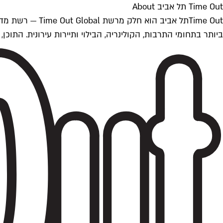
Time Out תל אביב About
ביותר בתחומי התרבות, הקולינריה, הבילוי ותיירות עירונית. התוכן, שמתעדכן 24/7, נכתב ונערך על ידי צוות עיתונאים מקצועי מקומי בישראל, בהתאם לסטנדרט