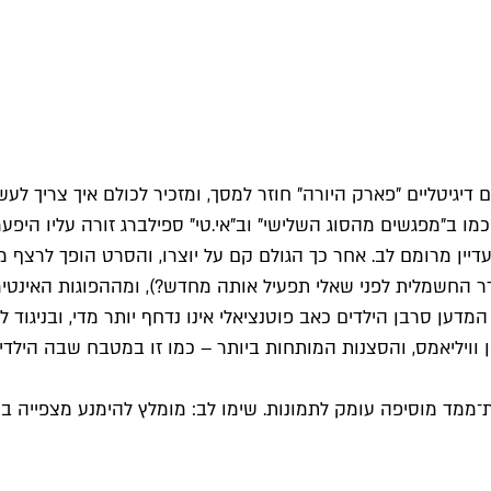
מו ב"מפגשים מהסוג השלישי" וב"אי.טי" ספילברג זורה עליו היפעמ
עדיין מרומם לב. אחר כך הגולם קם על יוצרו, והסרט הופך לרצף 
ר החשמלית לפני שאלי תפעיל אותה מחדש?), ומההפוגות האינטי
דען סרבן הילדים כאב פוטנציאלי אינו נדחף יותר מדי, ובניגו
 וויליאמס, והסצנות המותחות ביותר – כמו זו במטבח שבה הילדי
ד מוסיפה עומק לתמונות. שימו לב: מומלץ להימנע מצפייה בסר