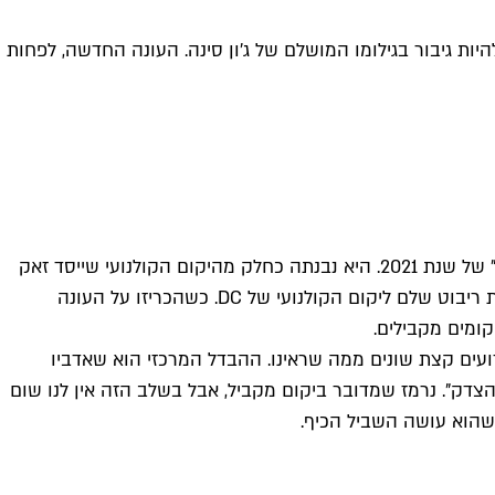
להיות גיבור בגילומו המושלם של ג'ון סינה. העונה החדשה, לפחות
העונה הראשונה של "פיסמייקר", בכיכובו של היוצר ג'יימס גאן, הייתה אירוע לא פחות מפתיע מהעיבוד המחודש ל"יחידת המתאבדים" של שנת 2021. היא נבנתה כחלק מהיקום הקולנועי שייסד זאק
סניידר, כולל סצנת סיום עם הופעות אורח של גיבורי "ליגת הצדק". גאן לא ידע עדיין שהוא עומד לקבל את תפקיד הבוס הגדול ולעשות ריבוט שלם ליקום הקולנועי של DC. כשהכריזו על העונה
קומים מקבילים.
עים קצת שונים ממה שראינו. ההבדל המרכזי הוא שאדביו
צדק". נרמז שמדובר ביקום מקביל, אבל בשלב הזה אין לנו שום
ה שהוא עושה השביל הכיף.