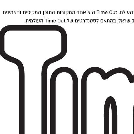
Time Outתל אביב הוא חלק מרשת Time Out Global — רשת מדיה בינלאומית הפועלת ב-360 ערים מרכזיות וב-60 מדינות ברחבי העולם. Time Out הוא אחד ממקורות התוכן המקיפים והאמינים