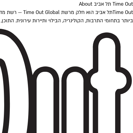
Time Out תל אביב About
ביותר בתחומי התרבות, הקולינריה, הבילוי ותיירות עירונית. התוכן, שמתעדכן 24/7, נכתב ונערך על ידי צוות עיתונאים מקצועי מקומי בישראל, בהתאם לסטנדרט