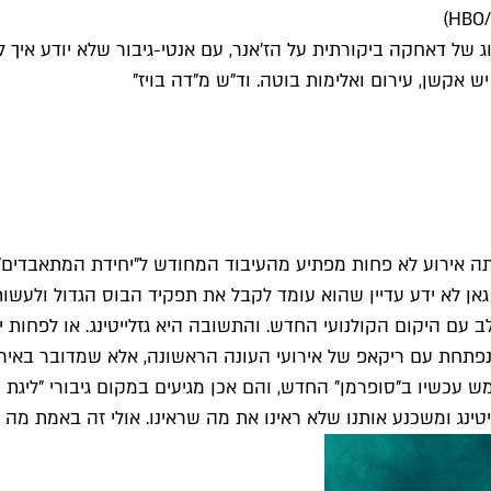
סוג של דאחקה ביקורתית על הז'אנר, עם אנטי-גיבור שלא יודע איך 
ש אקשן, עירום ואלימות בוטה. וד"ש מ"דה בויז"
 עם היקום הקולנועי החדש. והתשובה היא גזלייטינג. או לפחות י
פתחת עם ריקאפ של אירועי העונה הראשונה, אלא שמדובר באירו
עכשיו ב"סופרמן" החדש, והם אכן מגיעים במקום גיבורי "ליגת ה
זלייטינג ומשכנע אותנו שלא ראינו את מה שראינו. אולי זה באמת מ