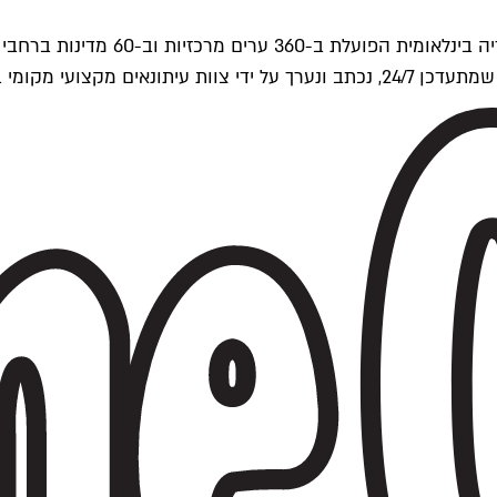
ים של Time Out העולמית.