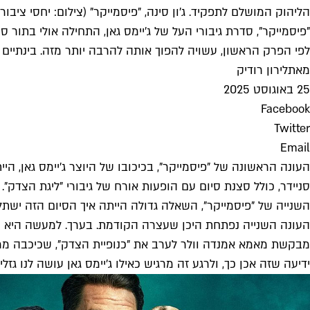
הליהוק המושלם לתפקיד. ג'ון סינה, "פיסמייקר" (צילום: יחסי ציבור/HBO)
"פיסמייקר", סדרת גיבורי העל של ג'יימס גאן, התחילה אולי בתור 
לפי הפרק הראשון, עשויה להפוך אותה להרבה יותר מזה. בינתיים י
מאת
לירון רודיק
25 באוגוסט 2025
Facebook
Twitter
Email
השנייה של "פיסמייקר", השאלה גדולה הייתה איך הסיום הזה ישתלב
העונה השנייה נפתחת היכן שעצרה הקודמת. בערך. למעשה היא נ
מבקשת מאמא אמנדה וולר לערב את "כנופיית הצדק", שכיכבה ממש 
ידיעה שזה אכן כך, ולרגע זה מרגיש כאילו ג'יימס גאן עושה לנו ג