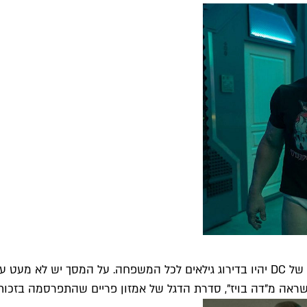
זאת עונה שבה ג'יימס גאן מקיים את הבטחתו שלא כל הפרויקטים של DC יהיו בדירוג גילא
אה מ"דה בויז", סדרת הדגל של אמזון פריים שהתפרסמה בזכות 