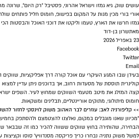
עושים שוק. גיא גמזו וישראל אהרוני, פסטיבל "רק היום", שרונה מ
אורי בורי מכין מנות על המקום בפישופ, חומוס חליל פותחים שולחן
גמזו חרשו את הארץ, טעמו וליקטו את דוכני האוכל והבסטות הכי טובים
מאת
שרון בן-דוד
23 באפריל 2026
Facebook
Twitter
Email
בעידן שבו המגע העיקרי עם אוכל קורה דרך אפליקציות, שווקים 
קולינרית תוססת של מסעדות רחוב, אך בדוכנים ניתן עדיין למצוא
קצה המזלג את מיטב מטעמי השווקים שמחוץ לעיר. השפים ישראל א
חומוס מיתולוגי, מתוקים אוריינטליים, תבלינים ומשקאות.
>> קליפורניה לאב: עוזרים לבר האהוב משוק לוינסקי לחזור להשק
"מכיוון שאנו מוגבלים במקום, נאלצנו להצטמצם ולהסתפק בחמישה 
הבחירה, שהותירה בחוץ שווקים ששווה להכיר כמו זה שבבאר שבע.
למשל משוק נתניה נבחרו כריך פריקסה מסנדוויץ' סוסו וקציצות ע