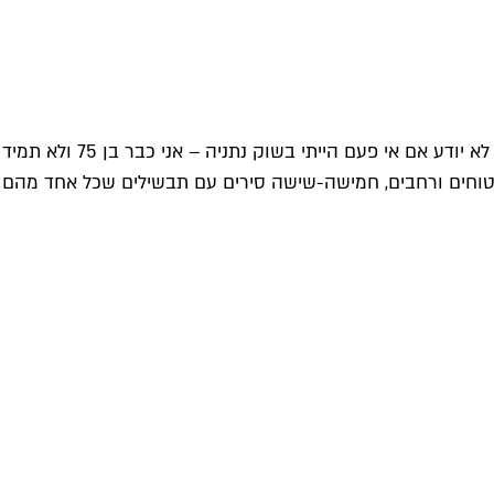
למרות שקשה להפתיע אותו, אהרוני מודה שבחריש המעמיק נתגלו פנינים שהצליחו לסחרר אפילו את חוש הטעם המנוסה שלו. "אני לא יודע אם אי פעם הייתי בשוק נתניה – אני כבר בן 75 ולא תמיד
ק שטוחים ורחבים, חמישה-שישה סירים עם תבשילים שכל אחד מהם