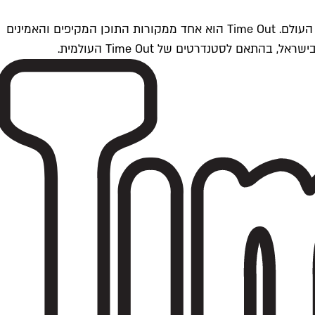
Time Outתל אביב הוא חלק מרשת Time Out Global — רשת מדיה בינלאומית הפועלת ב-360 ערים מרכזיות וב-60 מדינות ברחבי העולם. Time Out הוא אחד ממקורות התוכן המקיפים והאמינים