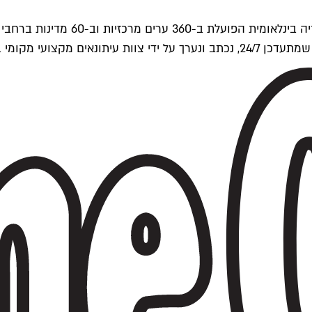
ים של Time Out העולמית.