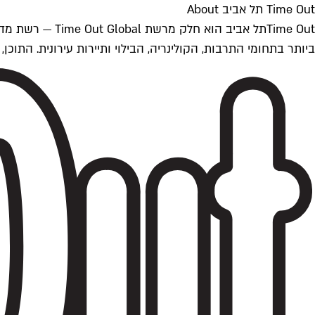
Time Out תל אביב About
ביותר בתחומי התרבות, הקולינריה, הבילוי ותיירות עירונית. התוכן, שמתעדכן 24/7, נכתב ונערך על ידי צוות עיתונאים מקצועי מקומי בישראל, בהתאם לסטנדרט