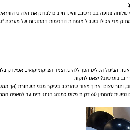
)
שלוחה צנועה בבוגרשוב, והיינו חייבים לבדוק את הלהיט הוויראל
תוק מדי אפילו בשביל מומחית ההגזמות המתוקות של מערכת "טי
ן. הג׳ינגל הקליט הפך ללהיט, וצמד הצ'יקומיקואים אפילו קיבלו ח
חוב בוגרשוב? יצאנו לחקור.
וב, ותור עצום וארוך מאוד שהורכב בעיקר מבני תשחורת (אך מ
לסנסציית טיקטוק שהם. כשהגענו לבקר ביום ראשון בערב, מוכנים נפשית להמתין 0