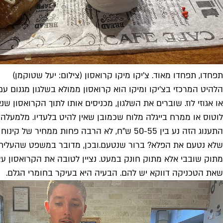
תפחדו, תפחדו מאוד. צ'יקו מיקו קרואסון (צילום: יעל שטוקמן)
הלהיט המרכזי בצ'יקו ומיקו הוא קרואסון ממולא בשלגון מגנום עם
או אגוזי לוז. שוברים את השלגון, מכניסים אותו לתוך הקרואסון 
התענוג הזה נע בין 50-55 ש"ח, לא הרבה פחות ממחיר של קינוח רב מרכיבים במסעדה יוקרתית ולא פחות מכך.
שלא נטעם את הפלא? ברור שנטעם.
ובכן, מדובר במשפט שהעליתי 
מתוק שובבי אלא מתוק חונק במעט. נציין לטובה את הקרואסון עצ
שאת הטכניקה דווקא יש להם. הבעיה היא בעיקר בחומרי הגלם.