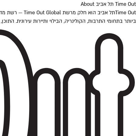
Time Out תל אביב About
ביותר בתחומי התרבות, הקולינריה, הבילוי ותיירות עירונית. התוכן, שמתעדכן 24/7, נכתב ונערך על ידי צוות עיתונאים מקצועי מקומי בישראל, בהתאם לסטנדרט