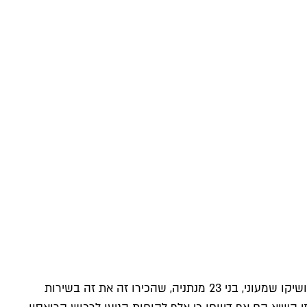
למי שלא משתייך לדור ששר את נעימת צ'יקו מיקו קרואסון לפני השינה וכל שתי דקות, נספר שצ'יקו ומיקו הם בכלל אופק אזולאי ומושיקו שמעוני, בני 23 מנתניה, שהכירו זה את זה בשירות