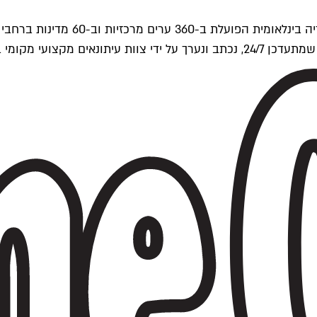
ים של Time Out העולמית.