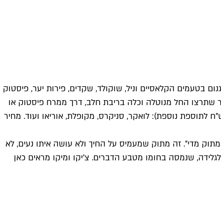
ום בטעמים הקלאסיים וניל, שוקולד, שקדים, פירות יער, פיסטוק
אחר שתרצו החל מנוטלה וכלה בריבת חלב, דרך ממרח פיסטוק או
 או ממרח בייגלה מלוח שכמובן שאין להיט בלעדיו. מלמעלה בטח תרצו קצפת ותוספת שאפשר להוסיף כאוות נפשכם (וב-5 ש"ח לתוספת נוספת): לואקר, סניקרס, מקופלת, אוריאו ועוד. מחיר
מתוק מדי". זה מתוק שמעמיס על החיך ולא עושה איתו נעים, לא
לידה, שנמסה בחומו מטבע הדברים. צ'יקו ומיקו מראים כאן