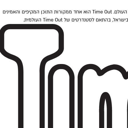
Time Outתל אביב הוא חלק מרשת Time Out Global — רשת מדיה בינלאומית הפועלת ב-360 ערים מרכזיות וב-60 מדינות ברחבי העולם. Time Out הוא אחד ממקורות התוכן המקיפים והאמינים