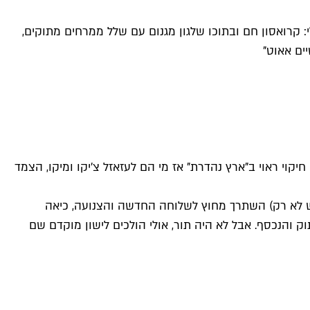
י: קרואסון חם ובתוכו שלגון מגנום עם שלל ממרחים מתוקים,
ים אאוט"
יקוי ראוי ב"ארץ נהדרת" אז מי הם לעזאזל צ׳יקו ומיקו, הצמד
מש לא רק) השתרך מחוץ לשלוחה החדשה והצנועה, כיאה
6 דקות פלוס כמנהג הנתנייתים עד למאפה המתוק והנכסף. אבל לא היה תור, אולי הולכים לישון מוקדם שם