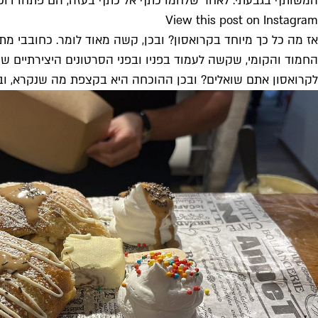
המשותף בגבעתי. לאחר שלחמו כתף אל כתף בעזה, הם פתחו דוכן ק
View this post on Instagram
אז מה כל כך מיוחד בקרואסון? ובכן, קשה מאוד לומר. כחובבי מת
החמוד והקומי, שקשה לעמוד בפניו ובפני הסרטונים היצירתיים ש
לקרואסון אתם שואלים? ובכן ההוכחה היא בקצפת מה שנקרא, ובטו