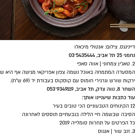
דיינינגס. צילום: אנטולי מיכאלו
נחמני 25 תל אביב, 5435444־03
2. טאג'ין צמחוני | אווה סאפי
המסעדה המתמחה באוכל נשמה צפון אפריקאי מגישה אף היא שלל ת
ירקות שורש וגרגירי חומוס עם קוסקוס בעבודת יד (69 ש"ח).
השחר 8, נווה צדק, תל אביב, 9349119־053
עוד כתבות שיעניינו אותך:
12 הקינוחים הטבעוניים הכי טובים בעיר
הסיבה שבשמה חיי הלילה בגבעתיים תוססים לאחרונה
כל הפרטים על תחרות סומלייה 2019
3. זנב שור | אנגוס