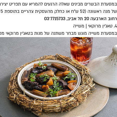
במסעדת הבשרים מבינים שאלה הרגעים להמריא עם תפריט יצירתי
של מנה ראשונה (52 ש"ח או כחלק מהעסקית צהריים בתוספת 5 ש"ח), שאחריה תוכלו להמשיך לסטייקים.
רחוב הארבעה 20 תל אביב, 7715733־03
4. טאג'ין מרוקאי | משייה
במסעדת משייה מוגש מבחר משתנה של מנות בטאג'ין מרוקאי מסורתי. ה