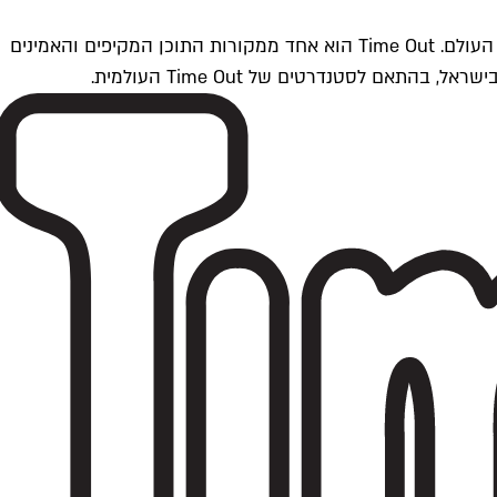
Time Outתל אביב הוא חלק מרשת Time Out Global — רשת מדיה בינלאומית הפועלת ב-360 ערים מרכזיות וב-60 מדינות ברחבי העולם. Time Out הוא אחד ממקורות התוכן המקיפים והאמינים