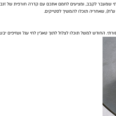
 שמעבר לקבב, ומציעים לחמם אתכם עם קדרה חורפית של זנב ש
חודש למשל תוכלו לצלול לתוך טאג'ין לחי עגל ושזיפים יבשים עם ק