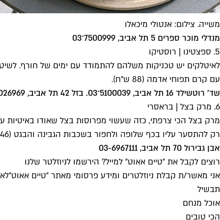
משייה. צילום: אנטולי מיכאלו
מנדלי מוכר ספרים 5 תל אביב, 7500999־03
5. ספצטינו | רוסטיקו
לאיטלקים יש טכניקות משלהם להתמודד עם ימים של חורף. לשיטה 
עם קרם תפוחי אדמה (88 ש"ח).
שד' רוטשילד 16 תל אביב, 5100039־03. בזל 42 תל אביב, 6026969־03
6. מרק בצל | בראסרי
מרק בצל הכי צרפתי, כזה שעשוי מפרוסות בצל שאודו באיטיות על
רק להתסער עליו בכף שלופה ולחפור בשכבות הגבינה והבגט (46 ש"ח).
אבן גבירול 70 תל אביב, 03-6967111
רוצים לקבל את ״טיים אאוט״ למייל? הירשמו לניוזלטר שלנו
אני מאשר/ת קבלת ניוזלטרים ומידע פרסומי מאתר ״טיים אאוט״
לאי
תבשיל
אוכל מנחם
הכי טובים