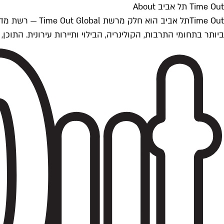
Time Out תל אביב About
ביותר בתחומי התרבות, הקולינריה, הבילוי ותיירות עירונית. התוכן, שמתעדכן 24/7, נכתב ונערך על ידי צוות עיתונאים מקצועי מקומי בישראל, בהתאם לסטנדרט