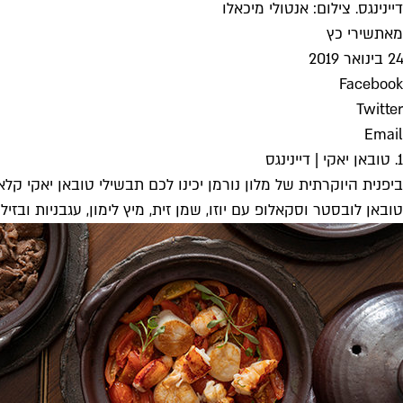
דיינינגס. צילום: אנטולי מיכאלו
מאת
שירי כץ
24 בינואר 2019
Facebook
Twitter
Email
1. טובאן יאקי | דיינינגס
טובאן לובסטר וסקאלופ עם יוזו, שמן זית, מיץ לימון, עגבניות ובזיליקום (134 ש"ח)