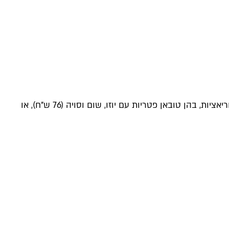
ביפנית היוקרתית של מלון נורמן יכינו לכם תבשילי טובאן יאקי קלאסיים בקדרות חרס יפניות מסורתיות. הקדרות מוצעות פה בכמה וריאציות, בהן טובאן פטריות עם יוזו, שום וסויה (76 ש"ח), או