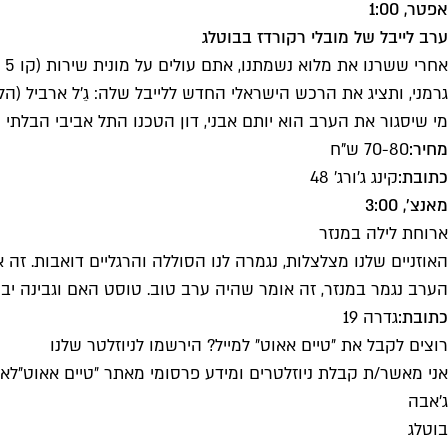
אפטר, 1:00
ערב לייבל של מובלי רקורדז בבוטלג
א
גרמני, ותציג את הרכש הישראלי החדש ללייבל שלה: גֵ'ל ארביל (הלו
מי שיסגור את הערב הוא יותם אבני, דון הטכנו התל אביבי הבלתי מע
מחיר:
70-80 ש"ח
כתובת:
קינג ג'ורג' 48
מאנצ', 3:00
ארוחת לילה במנזר
האוזניים שלנו מצלצלות, נגמרה לנו הסוללה והרגליים דואבות. 
הערב נגמר במנזר, זה אומר שהיה ערב טוב. טוסט האם וגבינה יבו
כתובת:
גדרה 19
רוצים לקבל את ״טיים אאוט״ למייל? הירשמו לניוזלטר שלנו
אני מאשר/ת קבלת ניוזלטרים ומידע פרסומי מאתר ״טיים אאוט״
לאי
ג'אבה
בוטלג