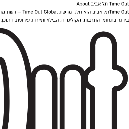
Time Out תל אביב About
ביותר בתחומי התרבות, הקולינריה, הבילוי ותיירות עירונית. התוכן, שמתעדכן 24/7, נכתב ונערך על ידי צוות עיתונאים מקצועי מקומי בישראל, בהתאם לסטנדרט