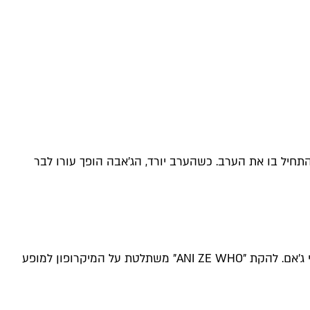
תחיל בו את הערב. כשהערב יורד, הג'אבה הופך עורו לבר
שתינו בזול, אכלנו טוב ואנחנו ממשיכים ליעד הבא. חממו את הגרון. החדר 140, חלק בלתי נפרד מרחוב בן יהודה, פצח במסורת ערבי ג'אם. להקת "ANI ZE WHO" משתלטת על המיקרופון למופע