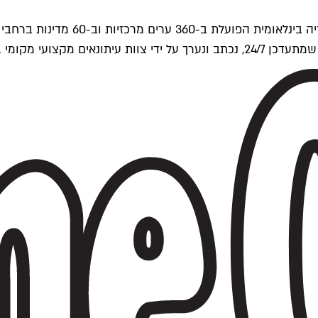
ים של Time Out העולמית.