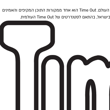
Time Outתל אביב הוא חלק מרשת Time Out Global — רשת מדיה בינלאומית הפועלת ב-360 ערים מרכזיות וב-60 מדינות ברחבי העולם. Time Out הוא אחד ממקורות התוכן המקיפים והאמינים