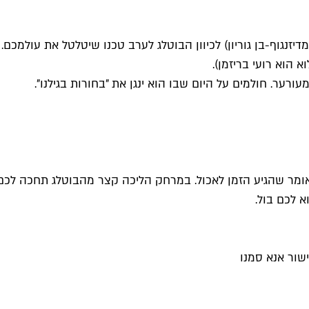
חרי ששרנו את מלוא נשמתנו, אתם עולים על מונית שירות (קו 5 מדיזנגוף-בן גוריון) לכיוון הבוטלג
א הוא רועי בריזמן).
ורער. חולמים על היום שבו הוא ינגן את "בחורות בגילנו".
זה אומר שהגיע הזמן לאכול. במרחק הליכה קצר מהבוטלג תחכה לכ
א לכם בול.
שור אנא סמנו