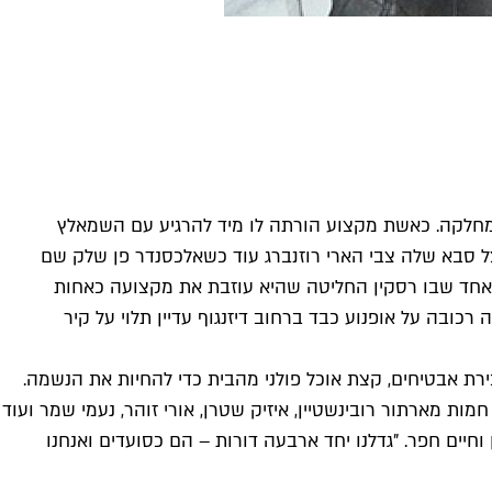
חלקה. כאשת מקצוע הורתה לו מיד להרגיע עם השמאלץ
 אצל סבא שלה צבי הארי רוזנברג עוד כשאלכסנדר פן שלק שם
פני כ־16 שנה, הספיקה רסקין לרשת את מסעדת קיטון מאמה שנפטרה בגיל 60. זה קרה ביום אחד שבו רסקין החליטה שהיא עוזבת את מקצועה כאחות
 רוזנברג, סבתה בת ה־90, בניהול המסעדה. לפני כשנה וחצי נפטרה גם רוזנברג בגיל 99. צילום שלה רכובה על אופנוע כבד ברחוב דיזנגוף עדיין תלוי על קיר
ף דוכן למכירת אבטיחים, קצת אוכל פולני מהבית כדי להחיות את הנשמה.
ת מארתור רובינשטיין, איזיק שטרן, אורי זוהר, נעמי שמר ועוד
ה ברנשטיין וחיים חפר. "גדלנו יחד ארבעה דורות – הם כסועדים ואנחנו