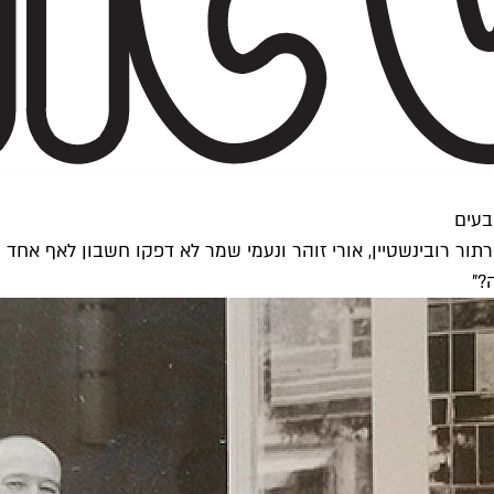
בעים
?"