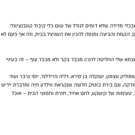
י מדידה שלא דומים לגודל של שום כלי קיבול קונבנציונלי.
 הקמח והביצה ומנסה להכין את השניצל בבית, וזה אף פעם לא
סבתא שלי החליטה להכין מכבד בקר ולא מכבד עוף – זה בעיניי
יק עצמון, יענקלה בן סירא, דליה פרידלנד, יוסי גרבר ועוד
וודקה, וגם בירת בוטיק חדשה שנקראת ווילדע חיֶה ומדברת יידיש
 מרק קניידלעך, גפילטע פיש, קרפלעך, טעימות של קישקע, לחם אחיד, חזרת וחמוצי הבית – אוכל