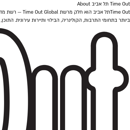
Time Out תל אביב About
ביותר בתחומי התרבות, הקולינריה, הבילוי ותיירות עירונית. התוכן, שמתעדכן 24/7, נכתב ונערך על ידי צוות עיתונאים מקצועי מקומי בישראל, בהתאם לסטנדרט