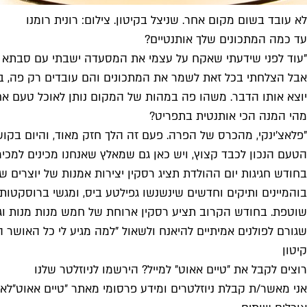
לא עובד בשום מקום אחר. שניצל בקיטון. צילום: רונית רומנו
עד כמה המתכונים שלך אותנטיים?
"עוד לפני שידעתי שאקח על עצמי את המסעדה ישבתי עם סבתא כדי 
אבל הצלחתי בכל זאת לשמר את המתכונים והם עובדים רק פה, ב
יוצא אותו הדבר. משהו פה במהות של המקום נותן לאוכל טעם א
מהי המנה הכי אותנטית בתפריט?
"פלאצ'ינקי, מהכרס של הפרה. פעם זה הלך חזק מאוד, והיום בקוש
הטעם הנכון לכבד קצוץ, ויש כאן גם שמאלץ שאנחנו מכינים למכיר
בחודש חגיגות יום ההולדת תציג רסקין יצירות אמנות של יוצרים שצ
בוהמיינים ותיקים וחדשים שינשנשו גפילטע ביס, ומגשי ברוסקטות 
שגורם לפולנים אמיתיים להיאנח ולשאול "למה מגיע לי כל האושר ה
קיטון
רוצים לקבל את ״טיים אאוט״ למייל? הירשמו לניוזלטר שלנו
אני מאשר/ת קבלת ניוזלטרים ומידע פרסומי מאתר ״טיים אאוט״
לאי