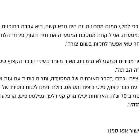
לחלץ ממנה מתכונים. זה היה נורא קשה, היא עבדה בחופנים ובכל
מסעדה. אני לוקחת ממטבח המסעדה את חזה העוף, פירורי הלחם,
חר שאי אפשר לחקות בשום צורה".
י מכירים וכמעט לא מזמינים. מאוד מיוחד בעיניי הכבד הקצוץ ש
ה הביתה".
יירו וכתבו בספר האורחים של המסעדה, ותרים כוסית עם ענת ושמול
עם כבד קצוץ, סלט ביצים ומטיאס. כולם יוזמנו ללגום כוסיות של 
שוטפת. בחודש הקרוב תציע רסקין ארוחת של חמש מנות מנות וגזוז ב־70 ש"ח. הארוחות יכילו
זה?".
שור אנא סמנו