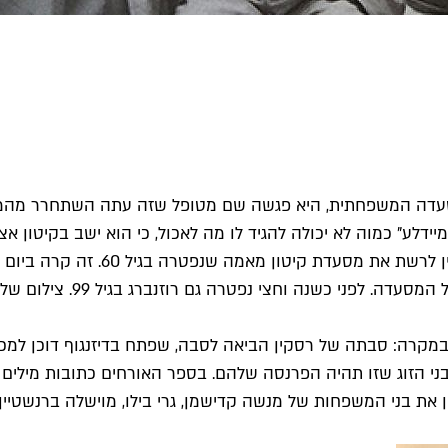
מסעדה המשפחתית, היא פגשה שם מטופל שזה עתה השתחרר מהמ
מיידלע" כמוה לא יכולה להגיד לו מה לאכול, כי הוא ישב בקיטון
לוקשן. זמן קצר אחרי אותה תקרית, ל
ונרתמת בכל הכוחות לעזרת שרה
שנה. המסעדה נוצרה כמעט במקרה: סבתה של רסקין הביאה לסבה, שפתח בדיזנגו
י הזוג שזו תהיה הפרנסה שלהם. בספר האורחים כתובות מילים חמו
ערכה השבוע הזמינה רסקין את בני המשפחות של מנשה קדישמן, גרי בילו, מוישל