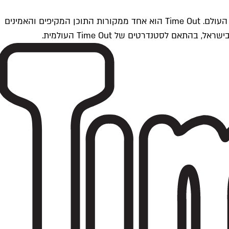
Time Outתל אביב הוא חלק מרשת Time Out Global — רשת מדיה בינלאומית הפועלת ב-360 ערים מרכזיות וב-60 מדינות ברחבי העולם. Time Out הוא אחד ממקורות התוכן המקיפים והאמינים