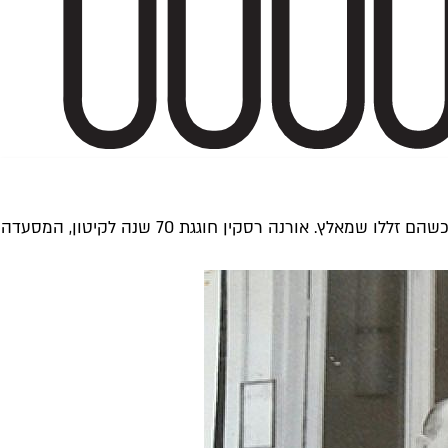
שושנה דמארי ויפה ירקוני מעולם לא ישבו שם באותו הזמן, אבל ארתור רובינשטיין, אורי זוהר ונעמי שמר לא דפקו חשבון לאף אחד כשהם זללו שמאלץ. אורנה רסקין חוגגת 70 שנה לקיטון, המסעדה