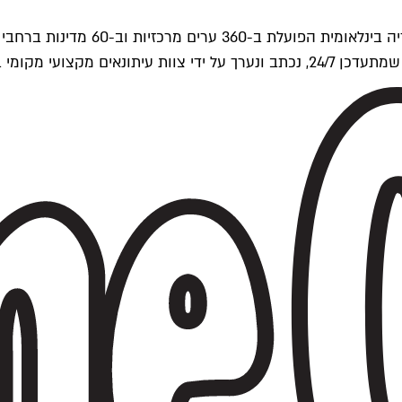
ים של Time Out העולמית.