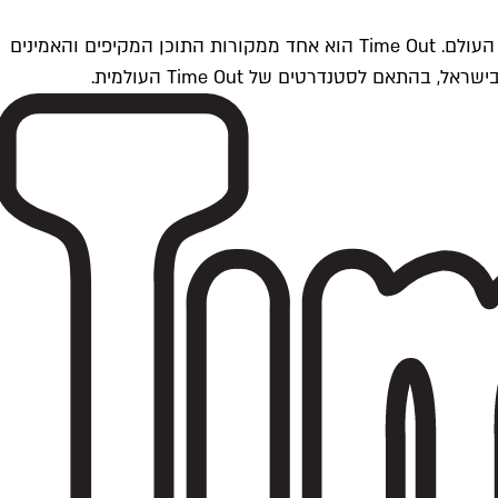
Time Outתל אביב הוא חלק מרשת Time Out Global — רשת מדיה בינלאומית הפועלת ב-360 ערים מרכזיות וב-60 מדינות ברחבי העולם. Time Out הוא אחד ממקורות התוכן המקיפים והאמינים