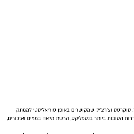
 סוקרטס וצ'רצ'יל, שמקושרים באופן סוריאליסטי לממתק
 האלה הפך את הסדרה ליקירת האינטרנט – מגזין GQ הכתיר אותה לאחת הסדרות הטובות ביותר בנטפליקס, הרשת מלאה בממים ואזכורים,