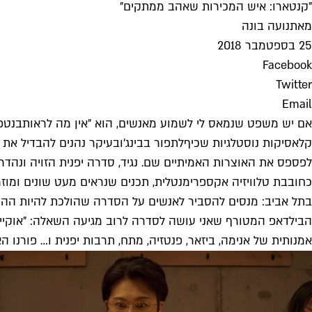
"קנטארו: איש המכירות שאהב ממתקים"
מאת
נועה בונה
25 בספטמבר 2018
Facebook
Twitter
Email
אם יש משפט שנמאס לי לשמוע מאנשים, הוא "אין מה לראות
בנטפ
קלאסיקות נוסטלגיות שכיף
לתפור בבינג'
ובעיקר נהנים להבדיל את 
לפספס את האוצרות האמיתיים שם. נגיד, סדרה יפנית הזויה ונהדרת בשם "קנטארו: איש ה
כחובבת טלוויזיה אקספרימנטלית, תכנים שנראים מעט שונים ומוזר
בתל אביב: מנסים להסביר לאנשים על הסדרה שהולכת להיות ההת
הבילדאפ המטורף שאני עושה לסדרה לרוב מגיעה השאלה: "אוקיי, 
אמנותית של אנימה, ביזאר, פנטזיה, מתח, תרבות יפנית ו… פורנו ה