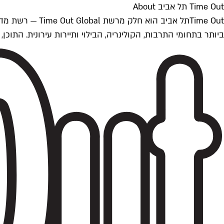
Time Out תל אביב About
ביותר בתחומי התרבות, הקולינריה, הבילוי ותיירות עירונית. התוכן, שמתעדכן 24/7, נכתב ונערך על ידי צוות עיתונאים מקצועי מקומי בישראל, בהתאם לסטנדרט