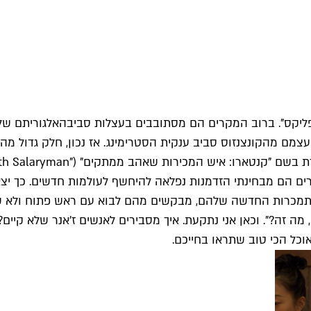
ליקס
". ברוב המקרים הם מסתובבים בעצלות סביב
האלגוריתם של
עצמם מהקונצנזוס סביב ענקית הסטרימינג. אז נכון, חלק גדול מה
מכירות שאהב ממתקים" ("Kantaro: The Sweet Tooth Salaryman").
ים הם מבחינתי הזדמנות נפלאה להיחשף לעולמות חדשים. כך יצא ש
מכרות החדשה שלהם, מבקשים מהם לבוא עם ראש פתוח ולא שוכח
מה זה?". וכאן אני נתקעת. איך מסבירים לאנשים ז'אנר שלא קי
אוכל הכי טוב שתראו בחייכם.