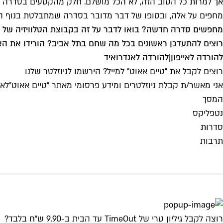
אך למרות כל הטוב הזה, לא הכל מושלם. חלק מהקטעים בסדרה או
מחפים על אלה, ובסופו של דבר מדובר בסדרה שמתבלטת בנוף הטלוו
מחפשים סדרה חדשה? בואו לדבר על זה בקבוצת הטלוויזיה של Time Out, "
רוצים להתעדכן ראשונים בכל מה שחם בתל אביב? הורידו את הא
להורדה לאייפון
|
להורדה לאנדרואיד
רוצים לקבל את ״טיים אאוט״ למייל? הירשמו לניוזלטר שלנו
אני מאשר/ת קבלת ניוזלטרים ומידע פרסומי מאתר ״טיים אאוט״
לאי
המסך
נטפליקס
סדרות
תרבות
רוצה לקבל גיליון טרי של TimeOut עד הבית ב-9.90 ש"ח בלבד?