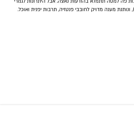
ות פה למטה תתמלא בהודעות נאצה. אבל היתרונות לגמרי
נותנת מענה מדויק לחובבי פנטזיה, תרבות יפנית ואוכל.