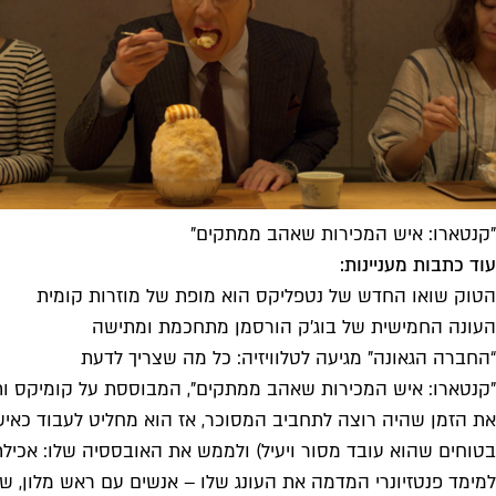
"קנטארו: איש המכירות שאהב ממתקים"
עוד כתבות מעניינות:
הטוק שואו החדש של נטפליקס הוא מופת של מוזרות קומית
העונה החמישית של בוג׳ק הורסמן מתחכמת ומתישה
“החברה הגאונה" מגיעה לטלוויזיה: כל מה שצריך לדעת
"קנטארו: איש המכירות שאהב ממתקים", המבוססת על קומיקס ות
את הזמן שהיה רוצה לתחביב המסוכר, אז הוא מחליט לעבוד כאיש 
בטוחים שהוא עובד מסור ויעיל) ולממש את האובססיה שלו: אכילת
למימד פנטזיונרי המדמה את העונג שלו – אנשים עם ראש מלון, שו