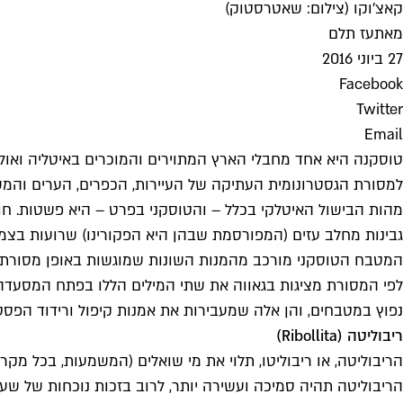
קאצ'וקו (צילום: שאטרסטוק)
מאת
עז תלם
27 ביוני 2016
Facebook
Twitter
Email
טוסקנה היא אחד מחבלי הארץ המתוירים והמוכרים באיטליה ואולי א
למסורת הגסטרונומית העתיקה של העיירות, הכפרים, הערים והמ
מהות הבישול האיטלקי בכלל – והטוסקני בפרט – היא פשטות. ח
גבינות מחלב עזים (המפורסמת שבהן היא הפקורינו) שרועות בצמ
לפי המסורת מציגות בגאווה את שתי המילים הללו בפתח המסעדה
נפוץ במטבחים, והן אלה שמעבירות את אמנות קיפול ורידוד הפסטה
ריבוליטה (
Ribollita
)
הריבוליטה, או ריבוליטו, תלוי את מי שואלים (המשמעות, בכל מקר
הריבוליטה תהיה סמיכה ועשירה יותר, לרוב בזכות נוכחות של שע