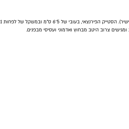
בכל מסעדת בשרים בפירנצה, בירת טוסקנה, גולת הכותרת בתפריט היא ביסטקה אה לה פיורנטינה (סטייק בנוסח פירנצה, בתרגום ישיר). הסטייק הפירנצאי, בעובי של 5־6 ס"מ ובמשקל של לפחות 1