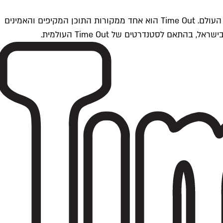
Time Outתל אביב הוא חלק מרשת Time Out Global — רשת מדיה בינלאומית הפועלת ב-360 ערים מרכזיות וב-60 מדינות ברחבי העולם. Time Out הוא אחד ממקורות התוכן המקיפים והאמינים