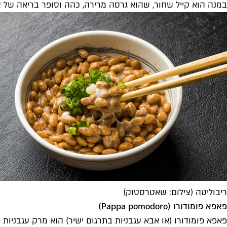
במנה הוא קייל שחור, שהוא גרסה מרירה, כהה וסופר בריאה של צ
ריבוליטה (צילום: שאטרסטוק)
פאפא פומודורו (
Pappa pomodoro
)
פאפא פומודורו (או אבא עגבניות בתרגום ישיר) הוא מרק עגבניות