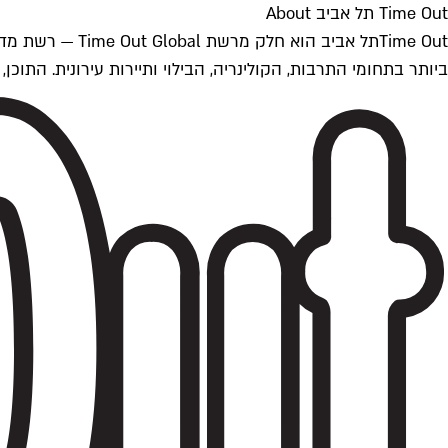
Time Out תל אביב About
ביותר בתחומי התרבות, הקולינריה, הבילוי ותיירות עירונית. התוכן, שמתעדכן 24/7, נכתב ונערך על ידי צוות עיתונאים מקצועי מקומי בישראל, בהתאם לסטנדרט