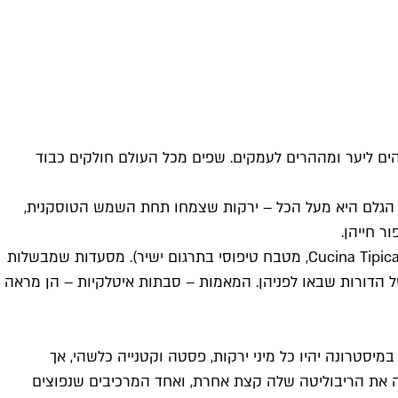
מהים ליער ומההרים לעמקים. שפים מכל העולם חולקים כבוד
י הגלם היא מעל הכל – ירקות שצמחו תחת השמש הטוסקנית,
ר חייהן.
המטבח הטוסקני מורכב מהמנות השונות שמוגשות באופן מסורתי בערים ובכפרים באזור. האיטלקים קוראים לזה קוצ'ינה טיפיקה (Cucina Tipica, מטבח טיפוסי בתרגום ישיר). מסעדות שמבשלות
הדורות שבאו לפניהן. המאמות – סבתות איטלקיות – הן מראה
יסטרונה יהיו כל מיני ירקות, פסטה וקטנייה כלשהי, אך
נה את הריבוליטה שלה קצת אחרת, ואחד המרכיבים שנפוצים