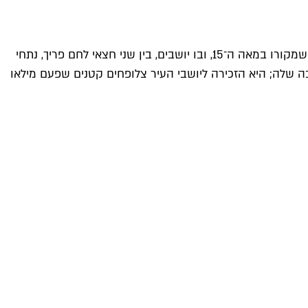
בזמן שעשירי פירנצה אוכלים את הביסטקה, שמגיע מהנתחים המובחרים והיקרים של הפרה, העניים מתענגים על למפרדוטו – כריך שמקורו במאה ה־15, ובו יושבים, בין שני חצאי לחם פריך, נתחי
 שלה; היא הזכירה ליושבי העיר צלופחים קטנים שפעם מילאו