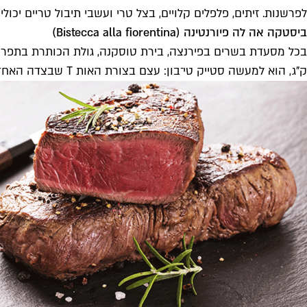
לפרשנות. זיתים, פלפלים קלויים, בצל טרי ועשבי תיבול טריים יכול
ביסטקה אה לה פיורנטינה (
Bistecca alla fiorentina
)
ק"ג, הוא למעשה סטייק טי־בון: עצם בצורת האות T שבצדה האחד נתח סינטה ובשני פילה. את הביסטקה צולים מעל גחלים לוהטות ומגישים צרוב היטב מבחוץ ואדמוני ועסיסי מבפנים.