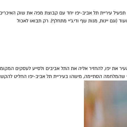
זה קודם: החל מיום רביעי הבא (5.11) ומדי שבוע, תפעיל עיריית תל אביב-יפו יחד עם ק
ד (וגם יינות, מנות שף ודי.ג'יי מתחלף). רק תבואו לאכול
עיר את יפו, להחזיר אליה את התל אביבים ולסייע לעסקים המקו
שהמלחמה הסתיימה, מישהו בעיריית תל אביב-יפו החליט להקשיב