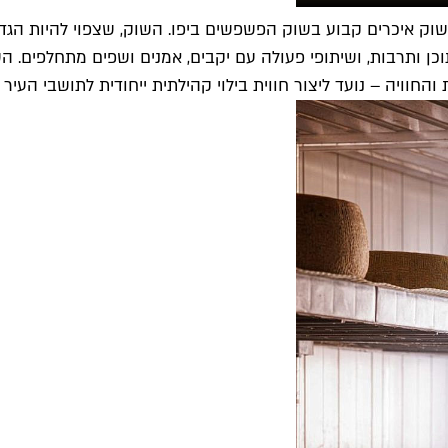
), תפעיל עיריית תל אביב-יפו שוק איכרים קבוע בשוק הפשפשים ביפו. השוק, שצפו
 תוכן ותרבות, ושיתופי פעולה עם יקבים, אמנים ושפים מתחלפים. 
והחוויה – נועד ליצור חווית בילוי קהילתית ייחודית לתושבי העי