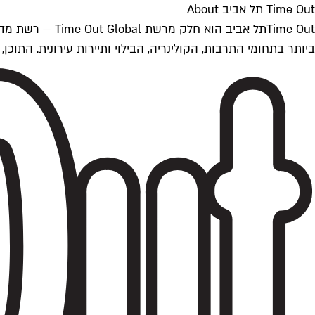
Time Out תל אביב About
ביותר בתחומי התרבות, הקולינריה, הבילוי ותיירות עירונית. התוכן, שמתעדכן 24/7, נכתב ונערך על ידי צוות עיתונאים מקצועי מקומי בישראל, בהתאם לסטנדרט