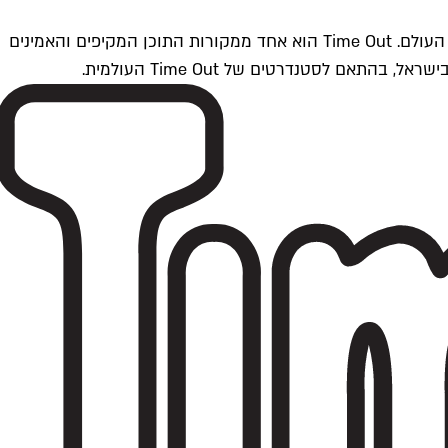
Time Outתל אביב הוא חלק מרשת Time Out Global — רשת מדיה בינלאומית הפועלת ב-360 ערים מרכזיות וב-60 מדינות ברחבי העולם. Time Out הוא אחד ממקורות התוכן המקיפים והאמינים