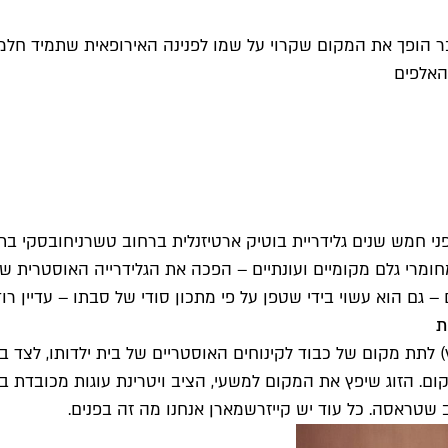
ר הופך את המקום שקרוי על שמו לפנינה האירופאית שתמיד חלמנו
האלפים
 בעקבות האהבה, פתח לפני חמש שנים גלידריית בוטיק ארטיזנלית ברחוב טשרניח
חומרי גלם מקומיים ועונתיים – הפכה את הגלידרייה האוסטרית ש
גם הוא עשוי בידי שטפן על פי מתכון סודי של סבתו – עדיין רו
ת
 לתת מקום של כבוד לקינוחים האוסטריים של בית ילדותו, לצד ב
ום. הזוג שיפץ את המקום למשעי, הציב ויטרינת עוגות מכובדת ב
ב שטראסה. כל עוד יש קייזרשמארן אנחנו מה זה בפנים.