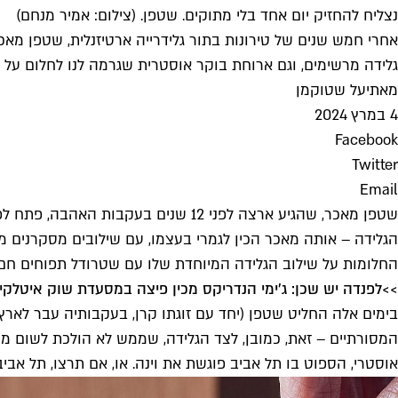
נצליח להחזיק יום אחד בלי מתוקים. שטפן. (צילום: אמיר מנחם)
אחרי חמש שנים של טירונות בתור גלידרייה ארטיזנלית, שטפן מאכ
גלידה מרשימים, וגם ארוחת בוקר אוסטרית שגרמה לנו לחלום על 
מאת
יעל שטוקמן
4 במרץ 2024
Facebook
Twitter
Email
שטפן מאכר, שהגיע ארצה לפני 12 שנים
הגלידה – אותה מאכר הכין לגמרי בעצמו, עם שילובים מסקרנים מ
החלומות על שילוב הגלידה המיוחדת שלו עם שטרודל תפוחים חם – 
>>
לפנדה יש שכן: ג'ימי הנדריקס מכין פיצה במסעדת שוק איטלקי
בימים אלה החליט שטפן (יחד עם זוגתו קרן, בעקבותיה עבר לארץ)
המסורתיים – זאת, כמובן, לצד הגלידה, שממש לא הולכת לשום מק
אוסטרי, הספוט בו תל אביב פוגשת את וינה. או, אם תרצו, תל אבי