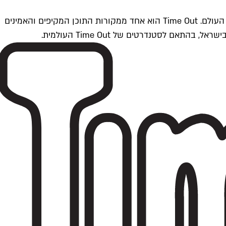
Time Outתל אביב הוא חלק מרשת Time Out Global — רשת מדיה בינלאומית הפועלת ב-360 ערים מרכזיות וב-60 מדינות ברחבי העולם. Time Out הוא אחד ממקורות התוכן המקיפים והאמינים