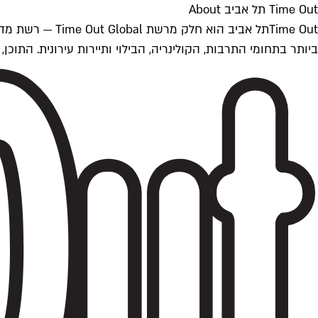
Time Out תל אביב About
ביותר בתחומי התרבות, הקולינריה, הבילוי ותיירות עירונית. התוכן, שמתעדכן 24/7, נכתב ונערך על ידי צוות עיתונאים מקצועי מקומי בישראל, בהתאם לסטנדרט