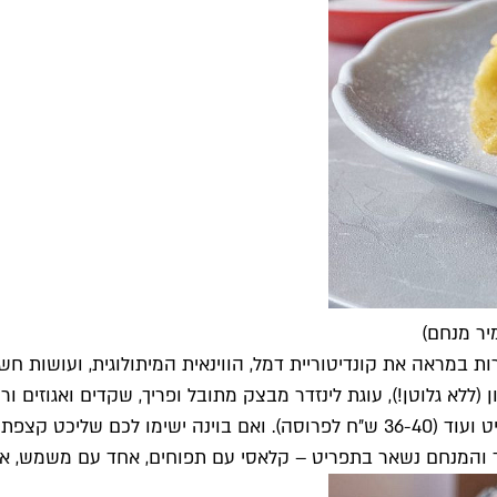
יר מנחם)
רות במראה את קונדיטוריית דמל, הווינאית המיתולוגית, ועושות ח
לא גלוטן!), עוגת לינזדר מבצק מתובל ופריך, שקדים ואגוזים וריב
והמנחם נשאר בתפריט – קלאסי עם תפוחים, אחד עם משמש, או א