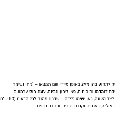
שק לתקוע בהן מזלג באופן מיידי. שם תמצאו – (קחו נשימה
ת דומדמניות ביתית, פאי לימון וגבינה, עוגת מוס ערמונים
מטריפה, פיננסייר פיסטוק (גם ללא גלוטן!), טורט פרג, קארדינל שניט ועוד (36-40 ש״ח לפרוסה). ואם בוינה ישימו לכם שליכט קצפת לצד העוגה, כאן ישימו גלידה – שדרוג מהנה לכל הדעות (50 ש״ח
ולי עם אגסים וקרם שקדים, וגם דובדבנים.