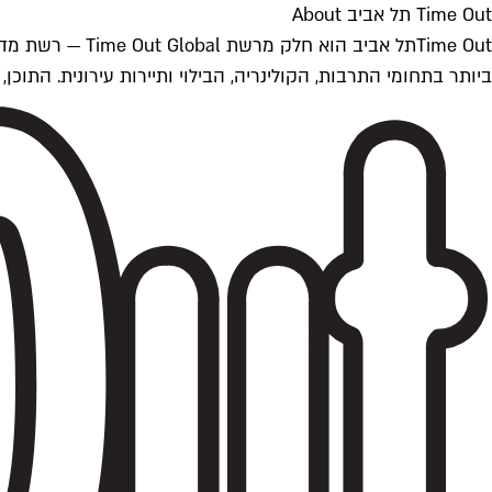
Time Out תל אביב About
ביותר בתחומי התרבות, הקולינריה, הבילוי ותיירות עירונית. התוכן, שמתעדכן 24/7, נכתב ונערך על ידי צוות עיתונאים מקצועי מקומי בישראל, בהתאם לסטנדרט