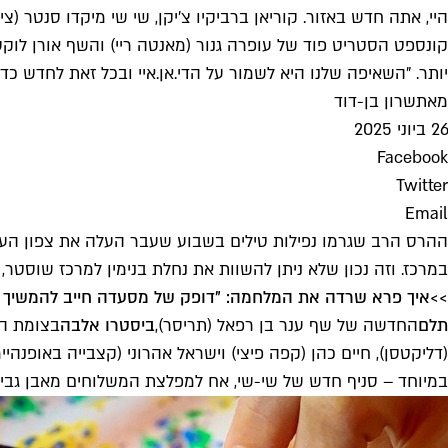
היי, אתה חדש באזור. קוריאן ברביקיו צ'יקן, שי שי מיקדו סנטר (ציל
קונספט הסטריט פוד של עופרה גנור (מאנטה ריי) והשף אורן לוק
יותר. "השאיפה שלנו היא לשמור על הדי.אן.איי ובכל זאת לחדש כ
מאת
שרון בן-דוד
26 ביוני 2025
Facebook
Twitter
Email
ההרס הרב שגרמו נפילות טילים בשבוע שעבר העלה את צפון העיר 
במרכז. וזה נכון שלא ניתן להשוות את נחלת בנימין למרכז שוסטר,
>>
איך פרא שרדה את המלחמה: "דופק של מסעדה חייב להמשיך 
תלם
החדשה של שף ענר בן רפאל (תריסר),
ביסטרו אלבה
בצומת הפ
(דליקטסן), חיים כהן (קפה פיצי) וישראל אהרוני (קצבייה באופנה
במיוחד – סניף חדש של שי-שי, אח למפלצת המשלוחים מאבן גביר