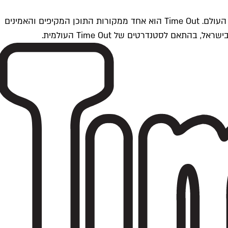
Time Outתל אביב הוא חלק מרשת Time Out Global — רשת מדיה בינלאומית הפועלת ב-360 ערים מרכזיות וב-60 מדינות ברחבי העולם. Time Out הוא אחד ממקורות התוכן המקיפים והאמינים