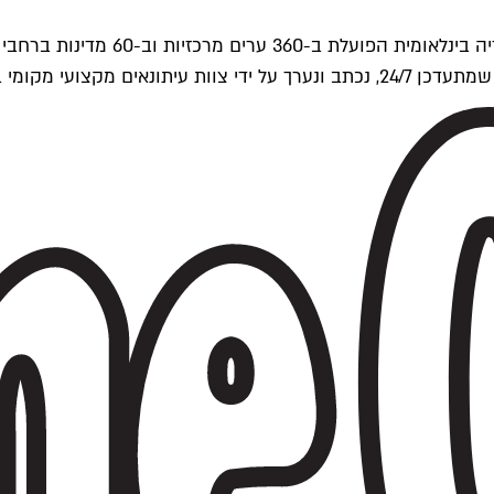
ים של Time Out העולמית.