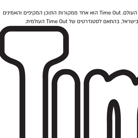
Time Outתל אביב הוא חלק מרשת Time Out Global — רשת מדיה בינלאומית הפועלת ב-360 ערים מרכזיות וב-60 מדינות ברחבי העולם. Time Out הוא אחד ממקורות התוכן המקיפים והאמינים