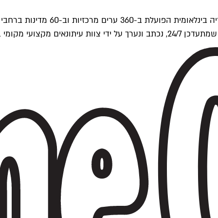
ים של Time Out העולמית.