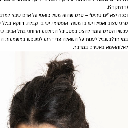
(הדחקה?).
וככה יצא "ים טתיס" – סרט שהוא משל פואטי על אדם שבא למדבר 
סרט עצוב ואפילו יש בו משהו אופטימי. יש בו קבלה. דווקא בגלל ש
עכשיו הסרט עומד להציג בפסטיבל הקולנוע הרוחני בתל אביב. ש
במיוחד?
בשביל לענות על השאלה צריך רגע לפשפש במשמעות העמוק
לאלוהאימא באשרם במדבר.