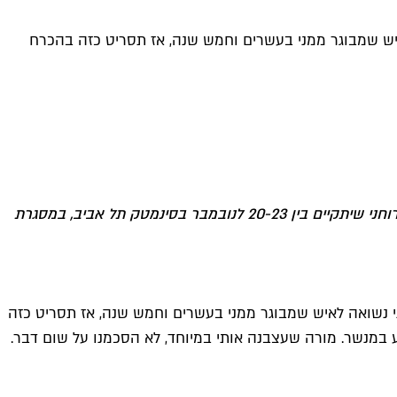
ש שמבוגר ממני בעשרים וחמש שנה, אז תסריט כזה בהכרח
>> שמר גאון היא הבמאית של הסרט "ים טתיס" וזוגתו של שלמה בראבא שמככב בו. הסרט יוקרן בפסטיבל ספיריט ה-18 לקולנוע רוחני שיתקיים בין 20-23 לנובמבר בסינמטק תל אביב, במסגרת
 נשואה לאיש שמבוגר ממני בעשרים וחמש שנה, אז תסריט כזה
 במנשר. מורה שעצבנה אותי במיוחד, לא הסכמנו על שום דבר.