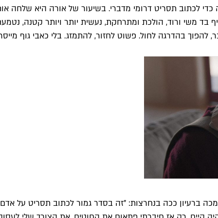
כדי לכתוב תסריט דרומי מדברי. בשיעור של אורה היא שלחה אות
 בד משי ורוד, הולכת ומתרחקת, נעשית יותר ויותר קטנה, נטמעת
, להפוך בהדרגה לחול. פשוט לחזור, להתמזג. בלי כאבי גוף מייס
ה ברעיון ככה בנחרצות: "זה בסדר גמור לכתוב תסריט על אדם 
 קיים, רק אז חיברתי פתאום את החוטים, את הצורך שלי לעסוק