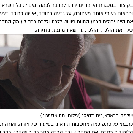
בקיצור, במסגרת הלימודים ירדנו למדבר לכמה ימים לקבל השראה 
ופתאום ראיתי אותה מאחורה, על גבעה רחוקה, אישה כרוכה בצעיף
אם היינו יכולים ברגע המוות פשוט ללכת וללכת ככה לעומק המדבר
שלך, את הולכת והולכת עד שאת מתמזגת חזרה.
שלמה בראבא, "ים תטיס" (צילום: מתיאס זגוני)
כתבתי על פתק כמה מחשבות וקראתי בשיעור של אורה. ואורה תמכ
הלימודים כתבתי את התסריט ורק הרבה אחר כך, כשהסרט כבר היה