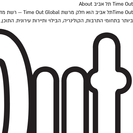
Time Out תל אביב About
ביותר בתחומי התרבות, הקולינריה, הבילוי ותיירות עירונית. התוכן, שמתעדכן 24/7, נכתב ונערך על ידי צוות עיתונאים מקצועי מקומי בישראל, בהתאם לסטנדרט