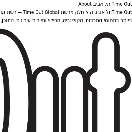
Time Out תל אביב About
ביותר בתחומי התרבות, הקולינריה, הבילוי ותיירות עירונית. התוכן, שמתעדכן 24/7, נכתב ונערך על ידי צוות עיתונאים מקצועי מקומי בישראל, בהתאם לסטנדרט