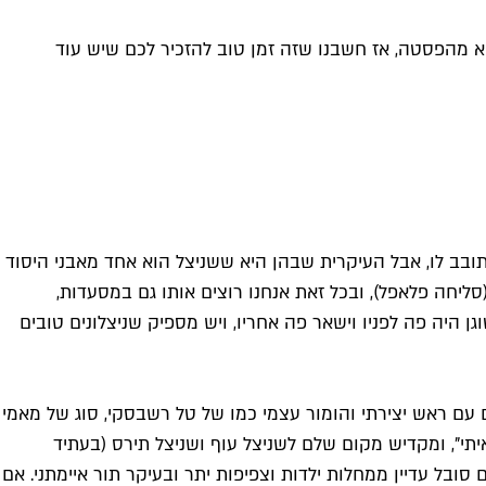
א מהפסטה, אז חשבנו שזה זמן טוב להזכיר לכם שיש עוד
סתובב לו, אבל העיקרית שבהן היא ששניצל הוא אחד מאבני היסוד
ליחה פלאפל), ובכל זאת אנחנו רוצים אותו גם במסעדות,
וגן היה פה לפניו וישאר פה אחריו, ויש מספיק שניצלונים טובים
עם ראש יצירתי והומור עצמי כמו של טל רשבסקי, סוג של מאמי
ות מאיטליה הוא מנצל את 15 דקות התהילה של "בואו לאכול איתי", ומקדיש מקום שלם לשניצל עוף ושניצל תירס (בעתיד
ובל עדיין ממחלות ילדות וצפיפות יתר ובעיקר תור איימתני. אם