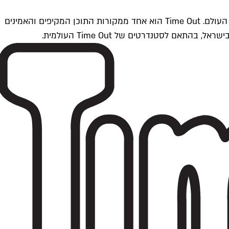
Time Outתל אביב הוא חלק מרשת Time Out Global — רשת מדיה בינלאומית הפועלת ב-360 ערים מרכזיות וב-60 מדינות ברחבי העולם. Time Out הוא אחד ממקורות התוכן המקיפים והאמינים