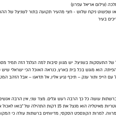
כה (צילום אריאל עפרון)
או שפשוט ניקח שלוש - חצי מהעיר תקועה בתור לשניצל של ההו
כים בעיר
 גל של התעסקות בשניצל. יש מגוון סיבות למה הגלגל הזה תמיד מ
יתה. הוא מוגש בכל בית בארץ, כנראה האוכל הכי ישראלי שיש (ס
ל עם הייפ ותור ענק – תיכף נגיע אליו, אל תדאגו – אבל הזהב המט
שתות עושה כל כך הרבה רעש וגלים. מצד שני, אין הרבה אנשים 
לאומי מודרני וכבר לא ממש פסטה נאצי. לאחר שפיצח את סוד האטרי
רווה. למרות הקונספט הסקסי, מדיווחים ברשתות עולה כי המקום ס