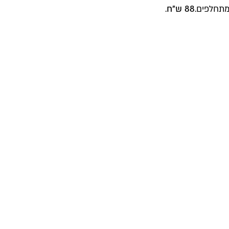
88 ש"ח
.