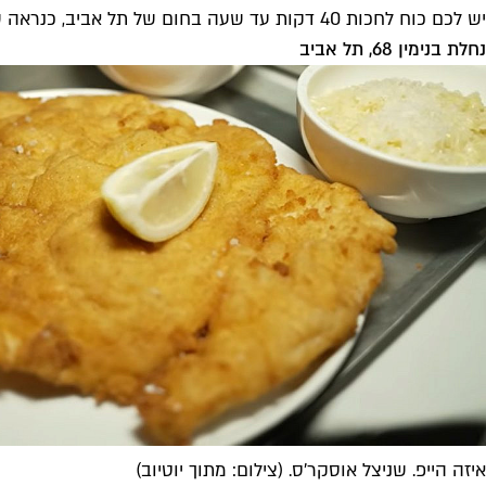
יש לכם כוח לחכות 40 דקות עד שעה בחום של תל אביב, כנראה שאתם ממש סקרנים, או סתם שייכים לזן של אלה שלא מתים, רק מתחלפים.
נחלת בנימין 68, תל אביב
איזה הייפ. שניצל אוסקר'ס. (צילום: מתוך יוטיוב)