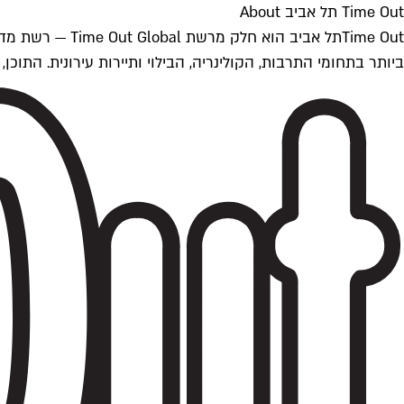
Time Out תל אביב About
ביותר בתחומי התרבות, הקולינריה, הבילוי ותיירות עירונית. התוכן, שמתעדכן 24/7, נכתב ונערך על ידי צוות עיתונאים מקצועי מקומי בישראל, בהתאם לסטנדרט