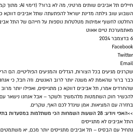
חיילים תל אביבים שותים מרטיני, מה לא ברור? (דימוי AI: מתוך קמפיין "זמן אמיתי" בהדסטארט)
השבוע שוב גילתה מדינת ישראל להפתעתה שתל אביבים דווקא כן מ
החלטנו לחשוף אמיתות מטלטלות נוספות על חייהם של התל אביבי
מאת
מערכת טיים אאוט
6 בדצמבר 2024
Facebook
Twitter
Email
כבר ברור שהאמת לא משנה יותר לרוב האנשים. וזה חבל, כי אנחנ
שהחרדים אמרו, תל אביבים דווקא כן מתגייסים, ואפילו יותר מרוב
להכשיר חוק השתמטות מלהמשיך ולשקר – אבל אנחנו נישאר עם האמת
בחזרה עם המציאות. אמן שיגדל לכם האף, שקרים.
>>
האפי ויודע: 28 השעות השמחות הכי משתלמות במסעדות בתל אביב
התל אביבים לא מתגייסים