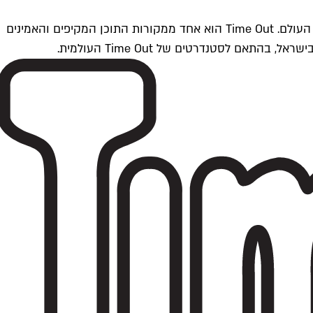
Time Outתל אביב הוא חלק מרשת Time Out Global — רשת מדיה בינלאומית הפועלת ב-360 ערים מרכזיות וב-60 מדינות ברחבי העולם. Time Out הוא אחד ממקורות התוכן המקיפים והאמינים