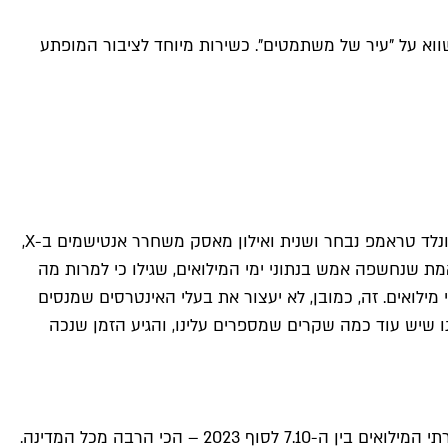
ווא על "עיר של משתמטים". כשירות מיוחד לציבור המופתע
שקרנים מגיעים בכל הצורות, הגדלים והמניעים הפוליטיים. הם הרי לא דבר חדש. אבל בעולם שבו מסיתים נגד משפחות החטופים, דונלד טראמפ נבחר ושנית ואילון מאסק משחרר אנטישמים ב-X,
מת שנחשפה אמש בנתוני ימי המילואים, שגילו כי למרות מה
מילואים. זה, כמובן, לא יעצור את בעלי האינטרסים שמנסים
ו שיש עוד כמה שקרים שמספרים עלינו, והגיע הזמן שנכה
נתחיל עם הבסיס – תל אביבים מתגייסים יותר מכם, יא משתמטים. לפי הנתונים שפורסמו אמש התל אביבים אחראים על 8.45 ממשרתי המילואים בין ה-7.10 לסוף 2023 – הכי הרבה מכל המדינה.