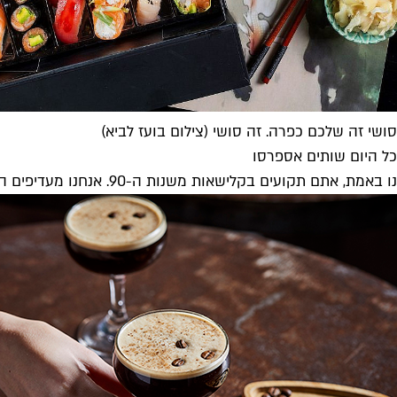
סושי זה שלכם כפרה. זה סושי (צילום בועז לביא)
כל היום שותים אספרסו
נו באמת, אתם תקועים בקלישאות משנות ה-90. אנחנו מעדיפים הפוך גדול על בסיס שיבולת שועל, או אולי איזה קפה דור 3 מאתיופיה, אבל אספרסו? מה אנחנו, ג'ורג' קלוני?!