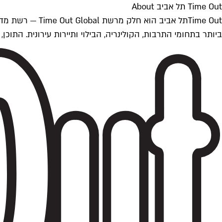
Time Out תל אביב About
ביותר בתחומי התרבות, הקולינריה, הבילוי ותיירות עירונית. התוכן, שמתעדכן 24/7, נכתב ונערך על ידי צוות עיתונאים מקצועי מקומי בישראל, בהתאם לסטנדרט