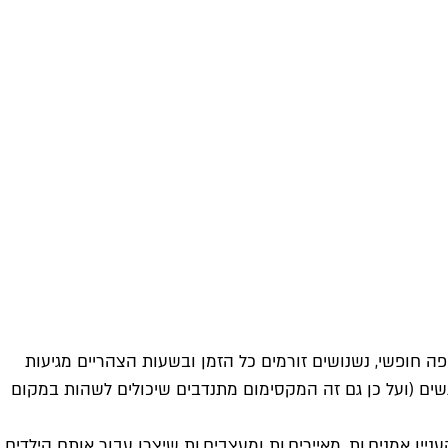
, ויש תחלופה שוטפת. הקפה חופשי, נשנושים זורמים כל הזמן ובשעות הצהריים מגיעות
מכינות אוכל ביתי ופותחות בופה קטן לפועלים והפועלות. בזמן אזעקה מצטופפים כולם במרחב המוגן, שמכיל עד 35 א.נשים (ועל כן גם זה המקסימום מתנדבים שיכולים לשהות במקום
ין אמנים.ות, מאיירים.ות ומעצבים.ות שיצרו עבור אותם הילדים