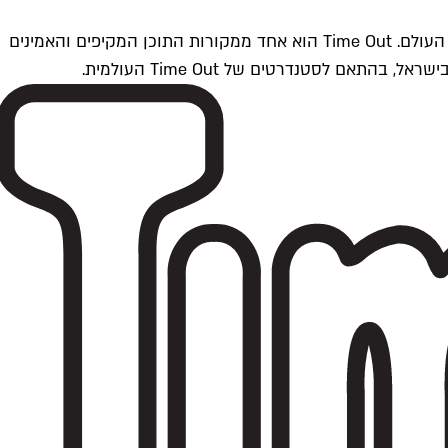
Time Outתל אביב הוא חלק מרשת Time Out Global — רשת מדיה בינלאומית הפועלת ב-360 ערים מרכזיות וב-60 מדינות ברחבי העולם. Time Out הוא אחד ממקורות התוכן המקיפים והאמינים