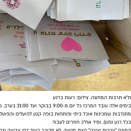
ת"א תרבות המחוגה. צילום: רעות ברנע
בימים אלה ע
בכל רגע נתון), ומיד אח"כ חוזרים לעבוד.
המונח "ערכות יצירה" קצת מטעה. לא מדובר בעוד דפי צביעה גנריי