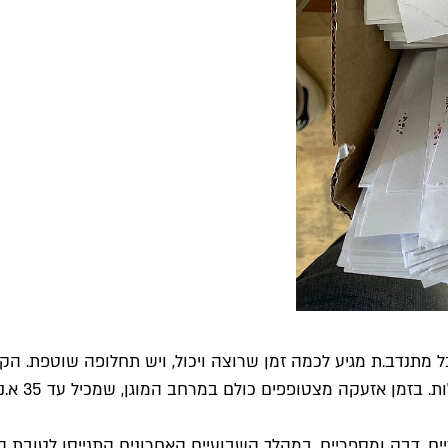
ובד המרכז כל יום מ-9:00 בבוקר ועד 21:00 בערב. כל מתנדב.ת מגיע לכמה זמן שרוצה ויכול
מתנדבות ש
ם, דבק ומספריים. במהלך השבועיים האחרונים התגייסו לטובת העני