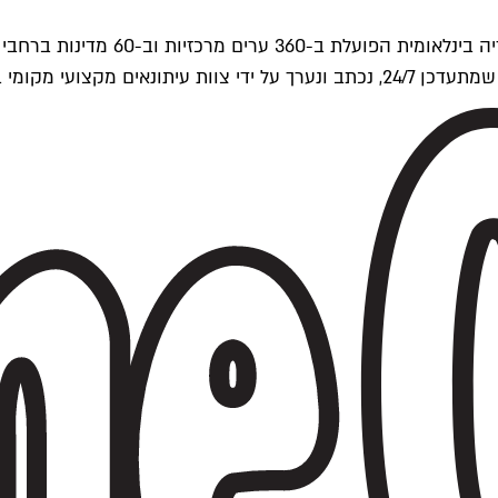
ים של Time Out העולמית.