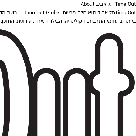
Time Out תל אביב About
ביותר בתחומי התרבות, הקולינריה, הבילוי ותיירות עירונית. התוכן, שמתעדכן 24/7, נכתב ונערך על ידי צוות עיתונאים מקצועי מקומי בישראל, בהתאם לסטנדרט