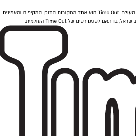
Time Outתל אביב הוא חלק מרשת Time Out Global — רשת מדיה בינלאומית הפועלת ב-360 ערים מרכזיות וב-60 מדינות ברחבי העולם. Time Out הוא אחד ממקורות התוכן המקיפים והאמינים