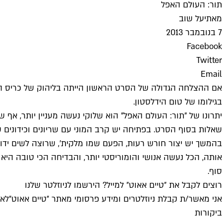
תור: העולם האפל
מאת
יעל שוב
7 בנובמבר 2013
Facebook
Twitter
Email
אם ההצלחה הגדולה של הסרט הראשון הייתה בליהוק של כריס המסו
בגילומו של טום הידלסטון.
יתרונו של "תור: העולם האפל" הוא שלוקי נעשה מעניין יותר, אף
שאלות בסוף הסרט. בפתיחה יש קרב המוני עם שריונים וכידונים 
בהמשך יש יצור חורש רעות, הפעם שמו מלקית', שרוצה לשים ידו 
אותה, הכל נעשה אנושי והומוריסטי יותר, והבדיחה הכי טובה הי
סוף.
רוצים לקבל את ״טיים אאוט״ למייל? הירשמו לניוזלטר שלנו
אני מאשר/ת קבלת ניוזלטרים ומידע פרסומי מאתר ״טיים אאוט״
לאי
ביקורות