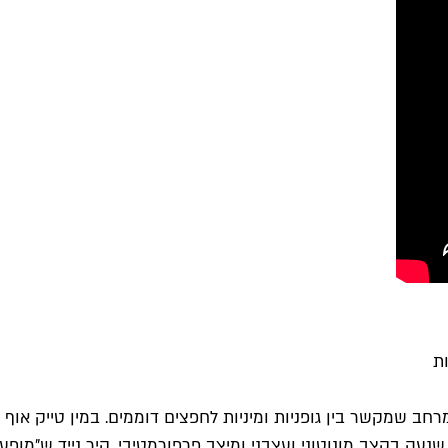
ת
חב שמקשר בין גופניות ומיניות לחפצים דוממים. במין טייק אוף 
 שנעה בקצב מונוטוני ועצבני ומיצב פרפורמטיבי, קיר נייד ש"מו