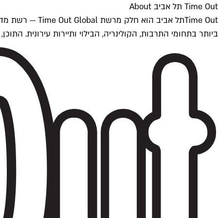
Time Out תל אביב About
ביותר בתחומי התרבות, הקולינריה, הבילוי ותיירות עירונית. התוכן, שמתעדכן 24/7, נכתב ונערך על ידי צוות עיתונאים מקצועי מקומי בישראל, בהתאם לסטנדרט