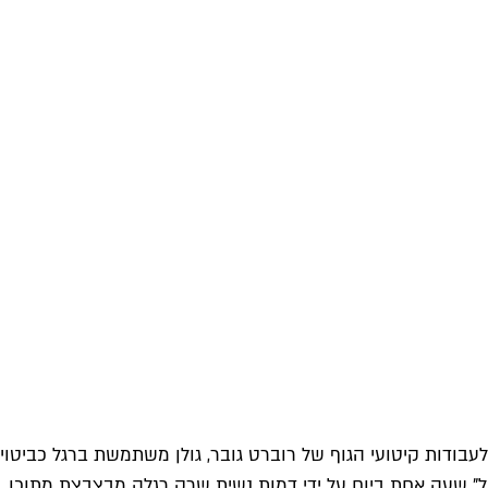
לעבודות קיטועי הגוף של רוברט גובר, גולן משתמשת ברגל כביטוי
פעל" שעה אחת ביום על ידי דמות נשית שרק רגלה מבצבצת מתוכו.