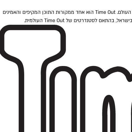
Time Outתל אביב הוא חלק מרשת Time Out Global — רשת מדיה בינלאומית הפועלת ב-360 ערים מרכזיות וב-60 מדינות ברחבי העולם. Time Out הוא אחד ממקורות התוכן המקיפים והאמינים