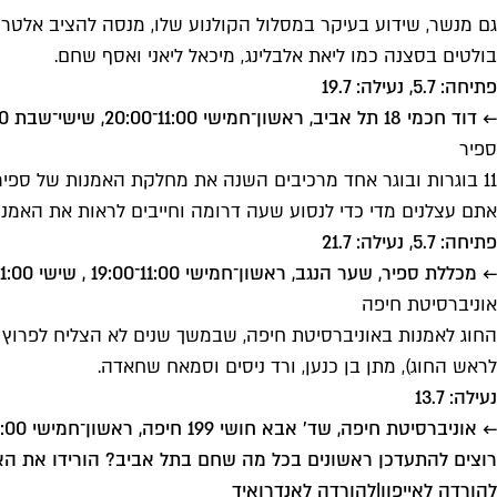
גם מנשר, שידוע בעיקר במסלול הקולנוע שלו, מנסה להציב אלטר
בולטים בסצנה כמו ליאת אלבלינג, מיכאל ליאני ואסף שחם.
פתיחה: 5.7, נעילה: 19.7
← דוד חכמי 18 תל אביב, ראשון־חמישי 11:00־20:00, שישי־שבת 11:00־15:00
ספיר
אתם עצלנים מדי כדי לנסוע שעה דרומה וחייבים לראות את האמנ
פתיחה: 5.7, נעילה: 21.7
← מכללת ספיר, שער הנגב, ראשון־חמישי 11:00־19:00 , שישי 11:00־14:00
אוניברסיטת חיפה
החוג לאמנות באוניברסיטת חיפה, שבמשך שנים לא הצליח לפרוץ 
לראש החוג), מתן בן כנען, ורד ניסים וסמאח שחאדה.
נעילה: 13.7
← אוניברסיטת חיפה, שד' אבא חושי 199 חיפה, ראשון־חמישי 20:00־8:00 ושישי 12:00־8:00
רוצים להתעדכן ראשונים בכל מה שחם בתל אביב? הורידו את הא
להורדה לאייפון
|
להורדה לאנדרואיד