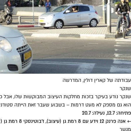
עבודתה של קארין דולין, המדרשה
שנקר
שנקר נודע בעיקר בזכות מחלקות העיצוב המבוקשות שלו, אבל כ
הוא גם מספק לא מעט דרמות – בשבוע שעבר זאת הייתה סטודנט
פתיחה: 12.7, נעילה: 20.7
← אנה פרנק 12 וידע עם 8 רמת גן (עיצוב), ז'בוטינסקי 8 רמת גן (אמנות), ראשון־חמישי 10:00־20:00, שישי 10:00־13:00
מנשר