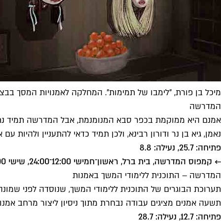
מיכל בן פורת, "לימבו של תמימות". המחלקה לאמנויות המסך בבצ
המדרשה
אמנם היא ממוקמת בכפר סבא המנומנמת, אבל המדרשה תמיד נתפ
נאמן, גיא בן נר ודורון רבינא, ולכן תמיד כדאי להתעניין ולהיות 
פתיחה: 25.7, נעילה: 8.8
← קמפוס המדרשה, בית ברל, ראשון־חמישי 12:00־24:00, שישי 10:00־14:00
המדרשה – התוכנית ללימודי המשך באמנות
תערוכת הבוגרים של התוכנית ללימודי המשך, שנוסדה לפני שמונה
תשעה אמנים מציגים עבודה נבחרת מתוך ניסיון ליצור מרחב אמנותי 
פתיחה: 12.7, נעילה: 28.7