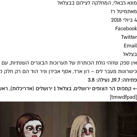
מונא ג׳באלי, המחלקה לצילום בבצלאל
מאת
מיטל רז
4 ביולי 2018
Facebook
Twitter
Email
בצלאל
כישרונות מעבר לים – רון ארד, אסף אבידן וניר הוד הם רק חלק 
פתיחה: 19.7, נעילה: 3.8
← קמפוס הר הצופים ירושלים, בצלאל 1 ירושלים (אדריכלות), ראשון־חמישי 10:00־21:00, שישי 10:00־15:00
[tmwdfpad]