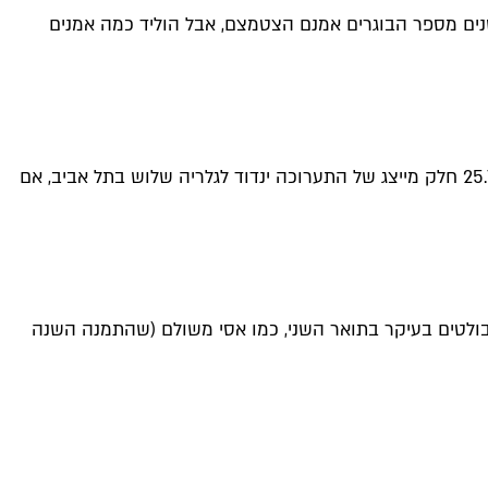
שנים מספר הבוגרים אמנם הצטמצם, אבל הוליד כמה אמנים
11 בוגרות ובוגר אחד מרכיבים השנה את מחלקת האמנות של ספיר והם מציגים מגוון עמדות וטכניקות – מציור ועד וידיאו ומיצב. ב־25.7 חלק מייצג של התערוכה ינדוד לגלריה שלוש בתל אביב, אם
בולטים בעיקר בתואר השני, כמו אסי משולם (שהתמנה השנה