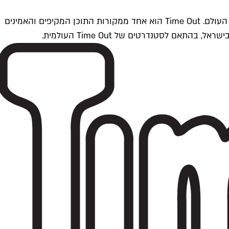
Time Outתל אביב הוא חלק מרשת Time Out Global — רשת מדיה בינלאומית הפועלת ב-360 ערים מרכזיות וב-60 מדינות ברחבי העולם. Time Out הוא אחד ממקורות התוכן המקיפים והאמינים