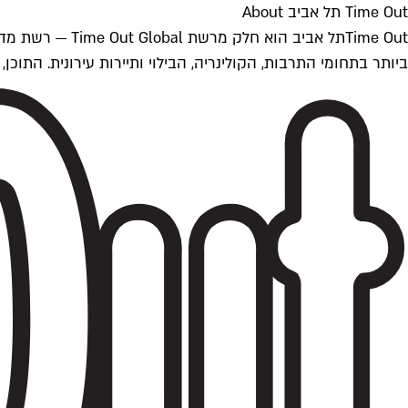
Time Out תל אביב About
ביותר בתחומי התרבות, הקולינריה, הבילוי ותיירות עירונית. התוכן, שמתעדכן 24/7, נכתב ונערך על ידי צוות עיתונאים מקצועי מקומי בישראל, בהתאם לסטנדרט