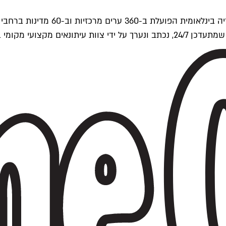
ים של Time Out העולמית.