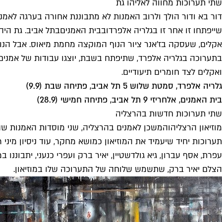
שתי תערוכות מחווה לאליהו גת
שייפתחו זו אחר זו ב
גלריה אלפרד
וב
בית האמנים
אקלים, שעסקה בז'אנר ציור הנוף המוקצה מחמת מיאוס. אבל הנוף של
בתערוכה בגלריה אלפרד, שתיפתח בשבת, יוצגו עבודות של אמני
ואקלים לצד חומרים תיעודיים.
גלריה אלפרד, סמטת שלוש 5 תל אביב, פתיחה שבת (9.9)
בית האמנים, אלחריזי 9 תל אביב, פתיחה חמישי (28.9)
שתי תערוכות חדשות בהרצליה
מוזיאון הרצליה
והמשכן לאמנים בהרצליה, שני מוסדות האמנות שה
תערוכות יחיד שיעמיד את המוזיאון כמושא מחקר, עוד ניסיון מיני
עפרת, אסף עברון, גיא גולדשטיין, יאיר ברק ועפרי כנעני, יתבוננ
הצלם יאיר ברק, שתשמש שלוחה של התערוכה שלו במוזיאון.