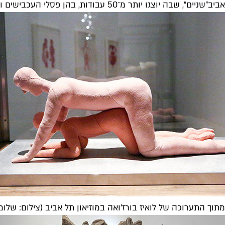
אביב
"שניים", שבה יוצגו יותר מ־50 עבודות, בהן פסלי העכבישים והפאלוסים המוכרים שלה.
מתוך התערוכה של לואיז בורז'ואה במוזיאון תל אביב (צילום: שלומי