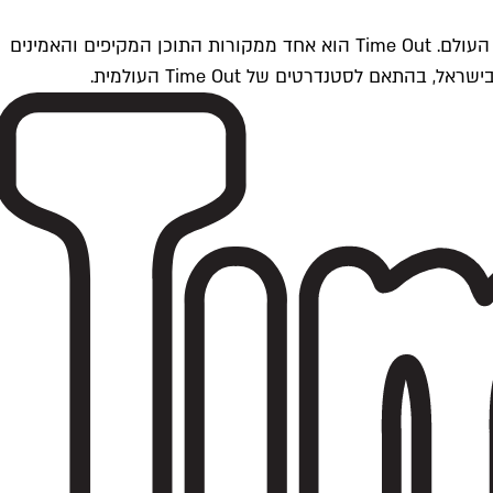
Time Outתל אביב הוא חלק מרשת Time Out Global — רשת מדיה בינלאומית הפועלת ב-360 ערים מרכזיות וב-60 מדינות ברחבי העולם. Time Out הוא אחד ממקורות התוכן המקיפים והאמינים