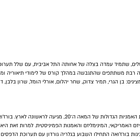
כה רבת משתתפים שהתגבשה במהלך קורס של לימודי תיאוריה ומד
 הסוריאליזם, האקספרסיוניזם האמריקאי, המינימליזם והאמנות הפמיניסטית. ל
גות בורז'ואה התחילו השבוע בגלריה גורדון עם תערוכת הדפסים