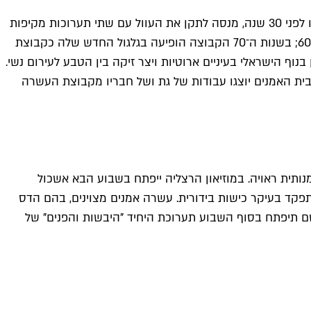
דור בא ודור הולך ולרוב האמנות לא מתבוננת אחורה בערגה לאמני הקלאסיקה הישראלית. פרויקט המחווה לאליהו גת, שהלך לעולמו לפני 30 שנה, מנסה לתקן את העוול עם שתי תערוכות מקיפות
בתל אביב. גת היה ממייסדי קבוצת "העשרה" שפעלה בסוף שנות ה־50 ובתחילת ה־60; בשנות ה־70 הקבוצה הופיעה בגלגול החדש שלה כקבוצת
וף הישראלי בעיניים ארוטיות ויצר זיקה בין הטבע לעירום נשי.
ית האמנים יוצגו עבודות של גת ושל חבריו מקבוצת העשרה
ותית ראויה. במוזיאון הרצליה ייפתח בשבוע הבא אשכול
מתפקד בעיקר כישות בידורית. עשרה אמנים מצוינים, בהם הדס
ק משם תיפתח בסוף השבוע תערוכת היחיד "היבשות והפנים" של