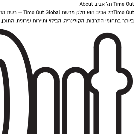
Time Out תל אביב About
ביותר בתחומי התרבות, הקולינריה, הבילוי ותיירות עירונית. התוכן, שמתעדכן 24/7, נכתב ונערך על ידי צוות עיתונאים מקצועי מקומי בישראל, בהתאם לסטנדרט