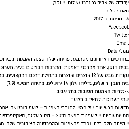
עבודה של אביב גרינברג (צילום: שנקר)
מאת
מיטל רז
4 בספטמבר 2017
Facebook
Twitter
Email
גומלי Data
ב
בית הנסן
, אחד ממרכזי האמנות והתרבות הבולטים בעיר, תערו
נקודות מבט של 12 אוצרים ואוצרות בתחילת דרכם המקצועית. במציגים: בן הגרי, תמיר צדוק, שחר יהלום, אורלי הומל, שרון בלבן, דנה לוי, אביטל גבע ושרון גלזברג.
בית הנסן ירושלים, גדליהו אלון 14 ירושלים, פתיחה חמישי (7.9)
>>
גלריות האמנות הטובות בתל אביב
שתי תערוכות ללואיז בורז'ואה
המשמעותיות של אמנות המאה ה־20 –
שהייתה חלק בלתי נפרד מהאמנות ומהפרסונה הציבורית שלה. חגי