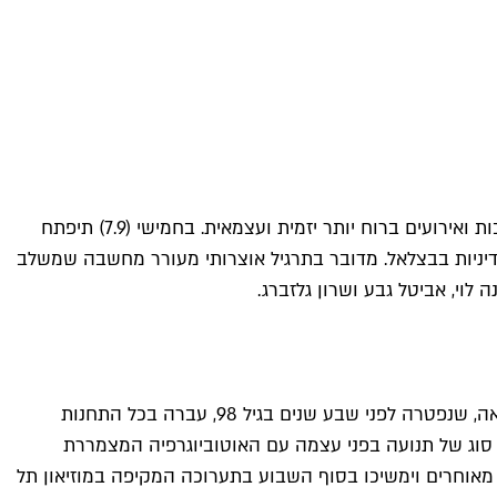
בחודשים האחרונים מסתמנת פריחה של הסצנה האמנותית בירושלים, שתמיד עמדה בצלה של אחותה התל אביבית, עם שלל תערוכות ואירועים ברוח יותר יזמית ועצמאית. בחמישי (7.9) תיפתח
יניות בבצלאל. מדובר בתרגיל אוצרותי מעורר מחשבה שמשלב
חדשות מרעישות של ממש לחובבי האמנות – לואיז בורז'ואה, אחת האמניות הגדולות של המאה ה־20, מגיעה לראשונה לארץ. בורז'ואה, שנפטרה לפני שבע שנים בגיל 98, עברה בכל התחנות
מרות זאת היא סוג של תנועה בפני עצמה עם האוטוביוגרפיה המצמררת
 מאוחרים וימשיכו בסוף השבוע בתערוכה המקיפה ב
מוזיאון תל