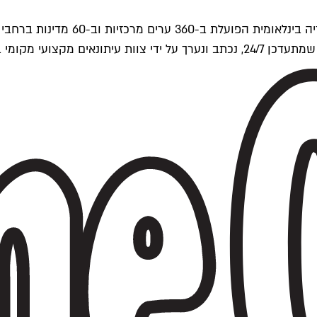
ים של Time Out העולמית.