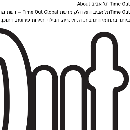
Time Out תל אביב About
ביותר בתחומי התרבות, הקולינריה, הבילוי ותיירות עירונית. התוכן, שמתעדכן 24/7, נכתב ונערך על ידי צוות עיתונאים מקצועי מקומי בישראל, בהתאם לסטנדרט