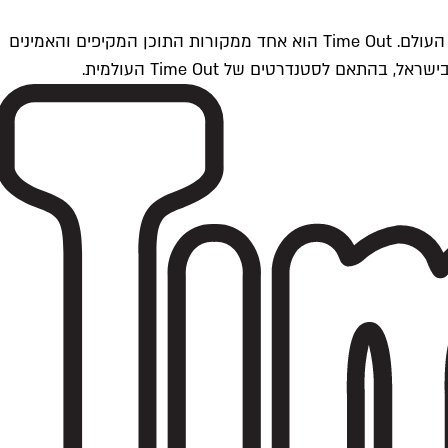
Time Outתל אביב הוא חלק מרשת Time Out Global — רשת מדיה בינלאומית הפועלת ב-360 ערים מרכזיות וב-60 מדינות ברחבי העולם. Time Out הוא אחד ממקורות התוכן המקיפים והאמינים