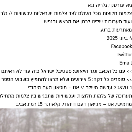
גיא זגורסקי, גלריה נגא
צלמות חלוצות מכל העולם לצד צלמות ישראליות עכשוויות // גלרי
ועוד תערוכות שיזינו לכםן את הראש והנפש
מאת
רעות ברנע
4 ביוני 2025
Facebook
Twitter
Email
>> עם כל הכאב ונגד הייאוש: פסטיבל ישראל כזה עוד לא ראיתם
>> סופרים כל דקה: 5 אירועים שלא תרצו להחמיץ בשבוע הספר 2025
1. 20&20 עדשה משלה // אנו – מוזיאון העם היהודי
תערוכה של צלמות חלוצות ועכשוויות שתפגיש בין צלמות מתחילת
מחמישי, אנו – מוזיאון העם היהודי, קלאוזנר 15 רמת אביב