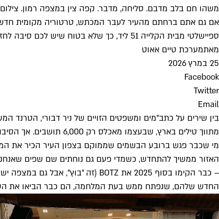
משהו חם בלב מדבם. סליחה, מדבר. קפה צין במצפה רמון. צילום: aniil Kontorovich
ספיישלטי מבית הקלייה 51 ליד, כך שלא בטוח שיש לכם סיבה לחזור למרכז
מאת
מערכת טיים אאוט
25 במרץ 2026
Facebook
Twitter
Email
מתווך טילים בארץ, שבעצמו מאכלס רק 6,000 תושבים. אך הסיבה לכך לא נעוצה רק בהיותה עיר מקלט מהטילים, אלא גם בסצנה הקולינרית הקטנה והמיוחדת של מצפה.
מי שכבר פגש ברובע הבשמים שממוקם בצפון העיר הכיר את המאפי
החדש שלהם, שנפתח ממש בעת המלחמה, הם כבר הביאו את השף 