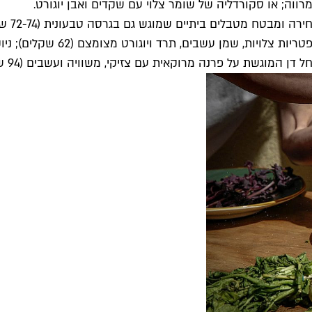
רווה; או סקורדליה של שומר צלוי עם שקדים ואבן יוגורט.
בסיס תפריט חלבי כשר, בו תמצאו