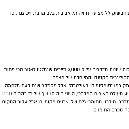
טוריה מקומית חדשה שנפתחה במצפה רמון על ידי סו שף מ-OCD והשף של מסעדת חבשוק ז"ל מציעה חוויה תל אביבית בלב מדבר, ויש גם קפה
בין שירים על כתב"מים ומשפטים הזויים של ניר דבורי, הטרנד המשמעותי ביותר של המלחמה הוא כנראה בריחה למצפה רמון. הערכות שונות מדברים על כ-3,000 תיירים שנמלטו לאזור הכי פחות
ותק כמו "סומסומיה" ו"אולטרה", אבל מסתבר שגם בעת מלחמה
האזור ממשיך להתחדש, כשמדי פעם גם נוחתים שם שפים שאנחנו מכירים מתל אביב. השפים עומר סלצר וטל אשכנזי – הראשון מגיע מעולם האירוח המדברי, השני היה סו-שף של רז רהב ב-OCD
ש מתחכמים), מסעדה קטנה עם 20 מקומות בלבד שמבשלת אוכל מדברי מודרני מחומרי גלם של יצרנים מקומיים. אבל עבור המקום
ה מכרם התימנים.