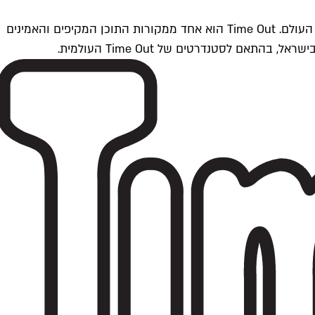
Time Outתל אביב הוא חלק מרשת Time Out Global — רשת מדיה בינלאומית הפועלת ב-360 ערים מרכזיות וב-60 מדינות ברחבי העולם. Time Out הוא אחד ממקורות התוכן המקיפים והאמינים