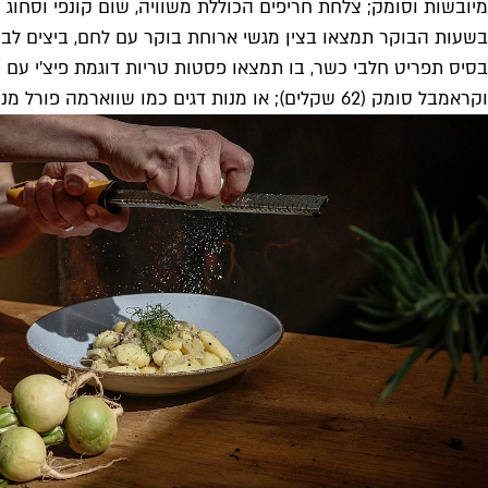
מיובשות וסומק; צלחת חריפים הכוללת משוויה, שום קונפי וסחוג מ
וקראמבל סומק (62 שקלים); או מנות דגים כמו שווארמה פורל מנחל דן המוגשת על פרנה מרוקאית עם צזיקי, משוויה ועשבים (94 שקלים).