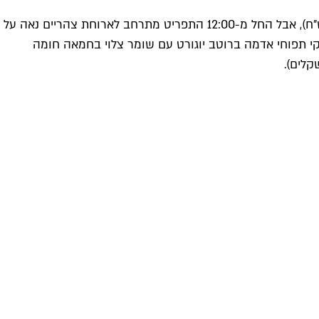
בשעות הבוקר תמצאו בצין מגשי ארוחת בוקר עם לחם, ביצים לבחירה ומבטח מטבלים ביתיים שמוגש גם בגרסה טבעונית (72-74 ש"ח), אבל החל מ-12:00 התפריט מתרחב לארוחת צהריים נאה על
 פסטות טריות דוגמת פיצ׳י עם פטריות צלויות, שמן עשבים, תרד ויוגורט מצומצם (62 שקלים); ניוקי תפוחי אדמה ברוטב יוגורט עם שומר צלוי בחמאה חומה