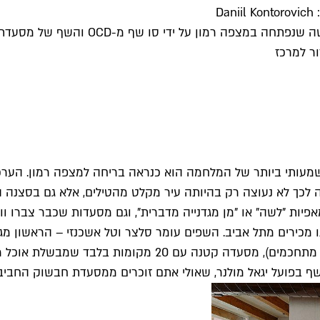
D
אם גם אתם ברחתם מהעיר לעבר המכתש, טר
ות "לשה" או "מן מגדנייה מדברית", וגם מסעדות שכבר צברו ו
– כבר הקימו בסוף 2025 את BOTZ (זה "בוץ", אבל גם במצפה י
בפועל יגאל מולנר, שאולי אתם זוכרים ממסעדת חבשוק החביב