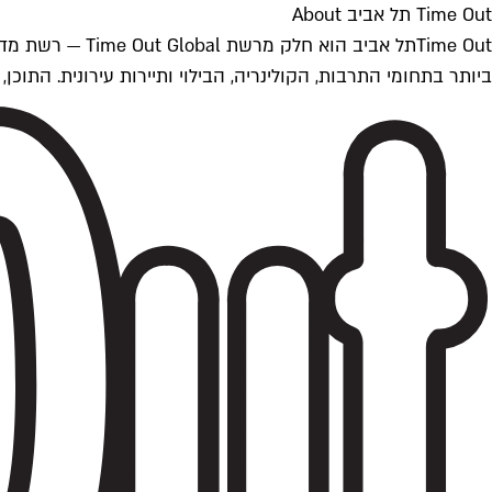
Time Out תל אביב About
ביותר בתחומי התרבות, הקולינריה, הבילוי ותיירות עירונית. התוכן, שמתעדכן 24/7, נכתב ונערך על ידי צוות עיתונאים מקצועי מקומי בישראל, בהתאם לסטנדרט