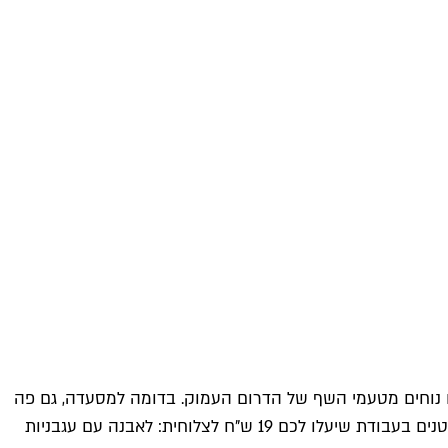
חירים נוחים מטעמי השף של הדרום העמוק. בדומה למסעדה, גם פה
מתמקדים בחקלאות מדברים וליקוט מקומי, אבל מפרשים את זה באופן שמאפשר גרסה נגישה ויומיומית יותר, למשל דרך מאזטים קטנים בעבודת שיעלו לכם 19 ש"ח לצלוחית: לאבנה עם עגבניות