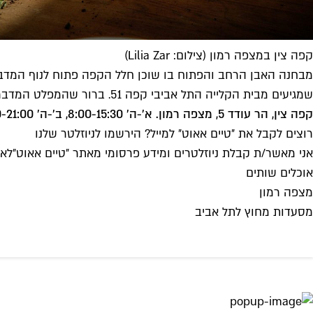
קפה צין במצפה רמון (צילום: Lilia Zar)
מבחנה האבן הרחב והפתוח בו שוכן חלל הקפה פתוח לנוף המדבר
שמגיעים מבית הקלייה התל אביבי קפה 51. ברור שהמפלט המדברי הזה לא הוא לא תחליף לצפיפות הקולינרית של תל אביב, אבל נחמד לדעת שגם כשנחזור לת"א, יהיה לנו לאן להתגעגע.
קפה צין, הר עודד 5, מצפה רמון. א׳-ה׳ 8:00-15:30, ב'-ה' 17:30-21:00, ו' 8:00-14:00
רוצים לקבל את ״טיים אאוט״ למייל? הירשמו לניוזלטר שלנו
אני מאשר/ת קבלת ניוזלטרים ומידע פרסומי מאתר ״טיים אאוט״
לאי
אוכלים שותים
מצפה רמון
מסעדות מחוץ לתל אביב