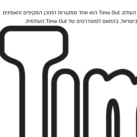
Time Outתל אביב הוא חלק מרשת Time Out Global — רשת מדיה בינלאומית הפועלת ב-360 ערים מרכזיות וב-60 מדינות ברחבי העולם. Time Out הוא אחד ממקורות התוכן המקיפים והאמינים