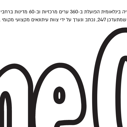
ים של Time Out העולמית.