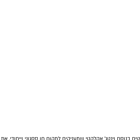
 בנוסח וינטג' אקלקטי שמעניקים למקום חן ססגוני וייחודי. את