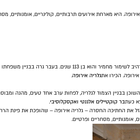
ופה. היא מארחת אירועים תרבותיים, קולינריים, אומנותיים, מס
ברחוב הרצל 3, על פינת שדרות רוטשילד המוריקות עומד בניין מרהיב
ירופה. הכירו את
גלריה אירופה
.
 השוכן בבניין הצמוד לגלריה, לפחות ערב אחד טעים, מהנה ומ
א כעת
בר קוקטיילים אלגנטי ואקסקלוסיבי
.
זל את החתיכה החסרה – גלריה אירופה – שהופכת את פינת הרחו
 אומנותיים, מסחריים ופרטיים.