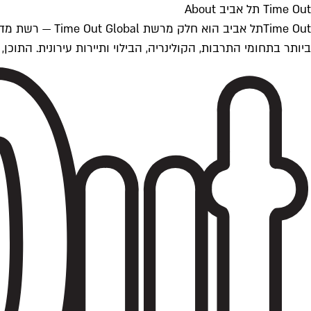
Time Out תל אביב About
ביותר בתחומי התרבות, הקולינריה, הבילוי ותיירות עירונית. התוכן, שמתעדכן 24/7, נכתב ונערך על ידי צוות עיתונאים מקצועי מקומי בישראל, בהתאם לסטנדרט