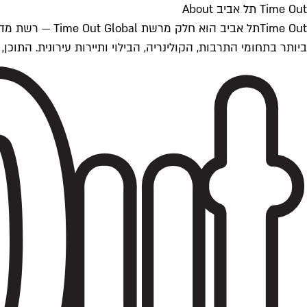
Time Out תל אביב About
ביותר בתחומי התרבות, הקולינריה, הבילוי ותיירות עירונית. התוכן, שמתעדכן 24/7, נכתב ונערך על ידי צוות עיתונאים מקצועי מקומי בישראל, בהתאם לסטנדרט