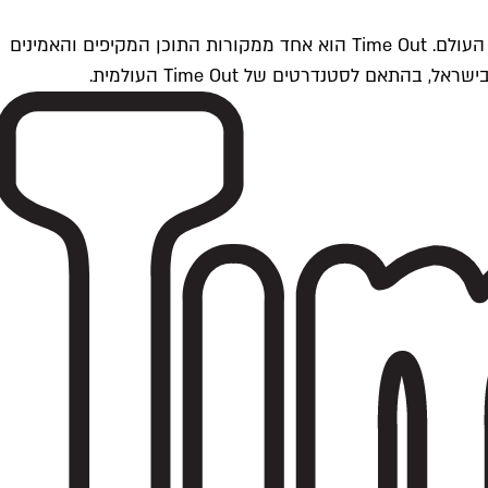
Time Outתל אביב הוא חלק מרשת Time Out Global — רשת מדיה בינלאומית הפועלת ב-360 ערים מרכזיות וב-60 מדינות ברחבי העולם. Time Out הוא אחד ממקורות התוכן המקיפים והאמינים