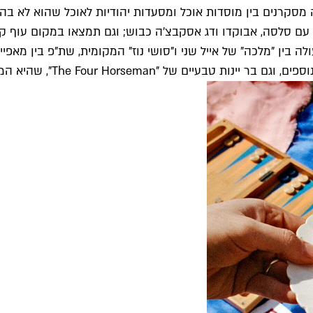
Santo  ליצירת טאקו פסטרמה, עם סלסה, אבוקדו ודג אסקבצ'ה כבוש; וגם תמצאו 
ולה בין "מלכה" של אייל שני ו"סושי נוז" המקומית, שת"פ בין מא
, שהיא המסעדה בבעלותו של ג'יימס מרפי מ-LCD סאונדסיסטם.