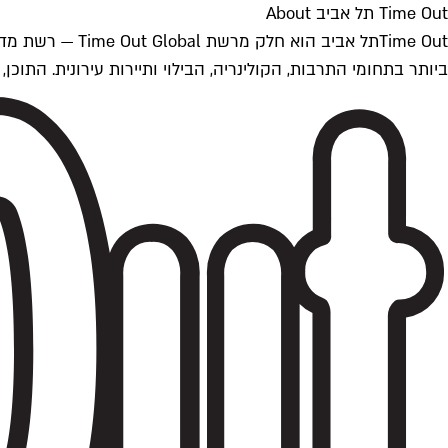
Time Out תל אביב About
ביותר בתחומי התרבות, הקולינריה, הבילוי ותיירות עירונית. התוכן, שמתעדכן 24/7, נכתב ונערך על ידי צוות עיתונאים מקצועי מקומי בישראל, בהתאם לסטנדרט