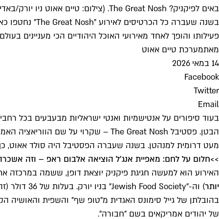
באים לפיקניק? The Great Nosh. (צילום: טיים אאוט ניו יורק/באדיבות The Great Nosh)
בשנה שעברה כל 
פעילותו והופך לאחד מאירועי האוכל היהודיים הכי מעניינים בעול
מאת
מערכת טיים אאוט
14 במאי 2026
Facebook
Twitter
Email
בעוד סיפורים על אנטישמיות ואנטי ישראליות מבעבעים בכל רחבי 
הבטן. פסטיבל The Great Nosh – שקרוי
מעט דרומית למנהטן. בשנה שעברה הפסטיבל היה סולד אאוט, כך שאם יש לכם תוכניות להגיע לניו יורק
>>
חלום על לחם: מאפיית אנג'ל הוציאה אלבום ראפ – וזה אשכרה
האירוע הוא למעשה חגיגת פיקניק יוצאת דופן, ששמה במרכזה את 
יותר
של יהודים אמריקאים בשם "חבורה".