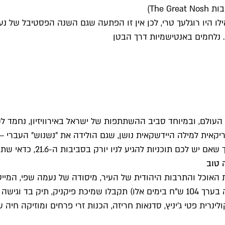
הכרטיסים לאירוע "The Great Nosh" נחטפו כאילו היו רוגלעך טרי, לכן אין זו הפתעה ש
ם. נלחמים באנטישמיות דרך הבטן
העולם, ובמיוחד סביב ההשתתפות של ישראל באירוויזיון, נחמד ל
 על שם הווריאציה האמריקאית למילה היידשקאית נושן, שגם הולידה את "נשנו
 בסביבות ה-21.6, כדאי שתצטיידו מראש בכרטיס. אל תדאגו, הדולר בשפל כרגע.
 טוב
האוכל והתרבות היהודית של העיר, מיסודה של נעמה שפי, המייס
) וה-"Jewish Food Society" בניו יורק. בעלות של 36 דולר (זה בערך 104 ש"ח בימים א