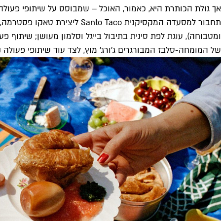
תחבור למסעדה המקסיקנית Taco
ומטבוחה), עוגת לפת סינית בתיבול בייגל וסלמון מעושן; שיתוף פע
של המומחה-סלבז המבורגרים ג׳ורג׳ מוץ, לצד עוד שיתופי פעולה נוספים, וגם בר יינות טבעיים של "The Four Horseman"