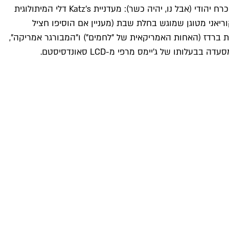
אך גולת הכותרת היא, כאמור, האוכל – שמבוסס על שיתופי פעולה מסקרנים בין מוסדות אוכל ומסעדות יהודיות לאוכל שהוא לא בהכרח יהודי (אבל נו, יהיה כשר): מעדניית Katz's דלי המיתולוגית
במקום עוף קוריאני מטוגן שמוגש בחלת שבת (מעניין אם הוסיפו חציל
פיית ברדז (האחות האמריקאית של "לחמים") ו"המבורגר אמריקה",