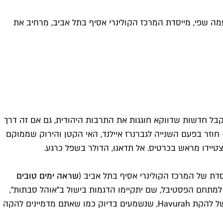
גם השנה הפסטיבל של נעמה שפי, מייסדת המרכז הקולינרי אסיף בתל אביב, מרחיב את
קבל חדשות שדווקא חוגגות את התרבות היהודית, גם אם זה דרך
ש" העברי – חוזר בפעם השנייה לגברנרז איילנד, האי הקטן והירוק שממוקם
דת של המרכז הקולינרי אסיף בתל אביב (
שראה ימים טובים
לו) תקבלו שמיכת פיקניק, תיק בד וגישה למתחם הפסטיבל, שם יתקיימו הדגמות בישול ב"אוהל סבתות",
בהובלתן של גייל סימונס האגדית מ"טופ שף" והשפית והאושיה הקולינרית פטי ג'יניץ, סדנאות חריזה, הכנות זרי פרחים ומוזיקה חיה של להקת Havurah, שנשמעים בדיוק כמו שאתם מדמיינים להקה