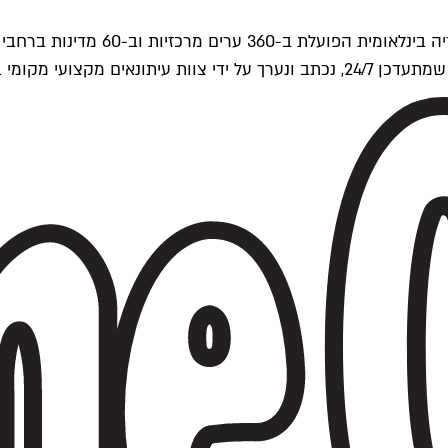
ים של Time Out העולמית.