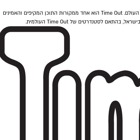
Time Outתל אביב הוא חלק מרשת Time Out Global — רשת מדיה בינלאומית הפועלת ב-360 ערים מרכזיות וב-60 מדינות ברחבי העולם. Time Out הוא אחד ממקורות התוכן המקיפים והאמינים