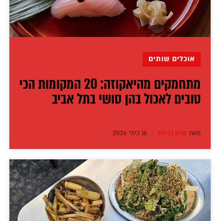
דירה להכיר
© יובל סיגלר תקשורת בע"מ 2026
Designed, Developed and Powered by
RGB Media
תוכן מקודם
אוכלים שותים
מתחמקים מהיאקוזה: 20 המקומות הכי
טובים לאכול בהן סושי בתל אביב
מאת
שרון בן-דוד
16 ביולי 2026