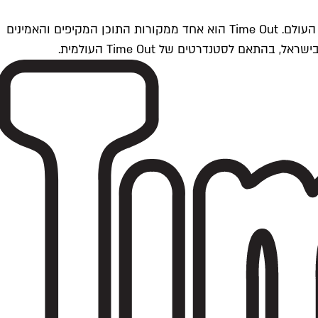
Time Outתל אביב הוא חלק מרשת Time Out Global — רשת מדיה בינלאומית הפועלת ב-360 ערים מרכזיות וב-60 מדינות ברחבי העולם. Time Out הוא אחד ממקורות התוכן המקיפים והאמינים