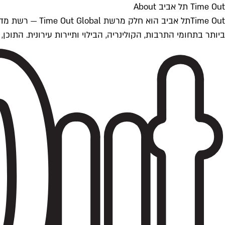
Time Out תל אביב About
ביותר בתחומי התרבות, הקולינריה, הבילוי ותיירות עירונית. התוכן, שמתעדכן 24/7, נכתב ונערך על ידי צוות עיתונאים מקצועי מקומי בישראל, בהתאם לסטנדרט