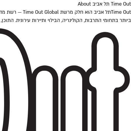
Time Out תל אביב About
ביותר בתחומי התרבות, הקולינריה, הבילוי ותיירות עירונית. התוכן, שמתעדכן 24/7, נכתב ונערך על ידי צוות עיתונאים מקצועי מקומי בישראל, בהתאם לסטנדרט