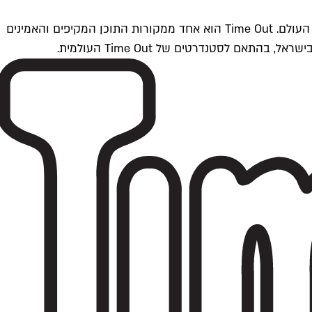
Time Outתל אביב הוא חלק מרשת Time Out Global — רשת מדיה בינלאומית הפועלת ב-360 ערים מרכזיות וב-60 מדינות ברחבי העולם. Time Out הוא אחד ממקורות התוכן המקיפים והאמינים