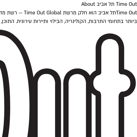
Time Out תל אביב About
ביותר בתחומי התרבות, הקולינריה, הבילוי ותיירות עירונית. התוכן, שמתעדכן 24/7, נכתב ונערך על ידי צוות עיתונאים מקצועי מקומי בישראל, בהתאם לסטנדרט