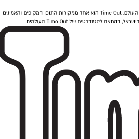
Time Outתל אביב הוא חלק מרשת Time Out Global — רשת מדיה בינלאומית הפועלת ב-360 ערים מרכזיות וב-60 מדינות ברחבי העולם. Time Out הוא אחד ממקורות התוכן המקיפים והאמינים