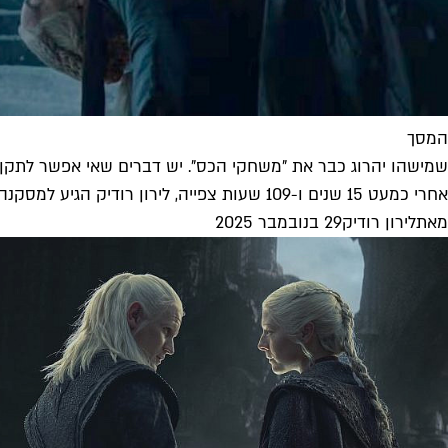
המסך
שמישהו יהרוג כבר את "משחקי הכס". יש דברים שאי אפשר לתקן
אחרי כמעט 15 שנים ו-109 שעות צפייה, לירון רודיק הגיע למסקנה: אי אפשר להציל את הפרנצ'ייז של "משחקי הכס". נכון, הפריקוול...
מאת
לירון רודיק
29 בנובמבר 2025