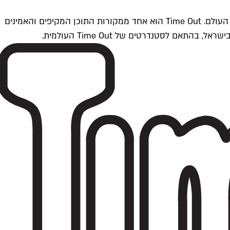
Time Outתל אביב הוא חלק מרשת Time Out Global — רשת מדיה בינלאומית הפועלת ב-360 ערים מרכזיות וב-60 מדינות ברחבי העולם. Time Out הוא אחד ממקורות התוכן המקיפים והאמינים