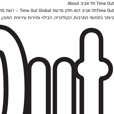
Time Out תל אביב About
ביותר בתחומי התרבות, הקולינריה, הבילוי ותיירות עירונית. התוכן, שמתעדכן 24/7, נכתב ונערך על ידי צוות עיתונאים מקצועי מקומי בישראל, בהתאם לסטנדרט