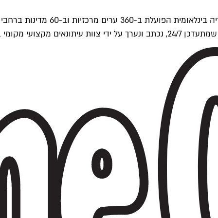
ים של Time Out העולמית.