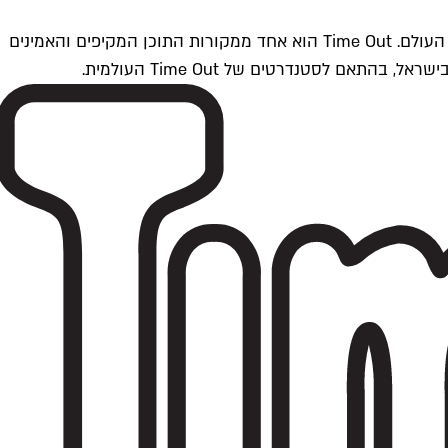
Time Outתל אביב הוא חלק מרשת Time Out Global — רשת מדיה בינלאומית הפועלת ב-360 ערים מרכזיות וב-60 מדינות ברחבי העולם. Time Out הוא אחד ממקורות התוכן המקיפים והאמינים