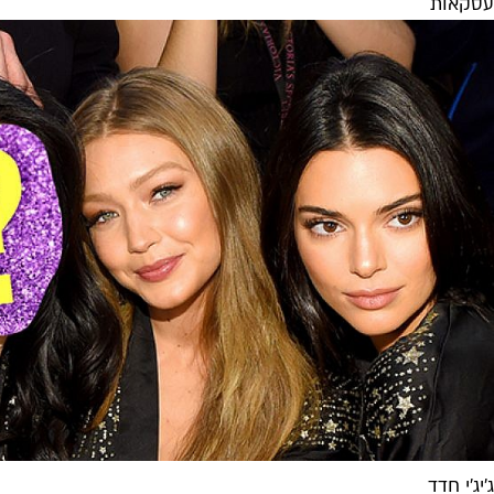
עסקאות
ג'יג'י חדד