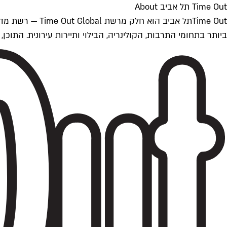
Time Out תל אביב About
ביותר בתחומי התרבות, הקולינריה, הבילוי ותיירות עירונית. התוכן, שמתעדכן 24/7, נכתב ונערך על ידי צוות עיתונאים מקצועי מקומי בישראל, בהתאם לסטנדרט