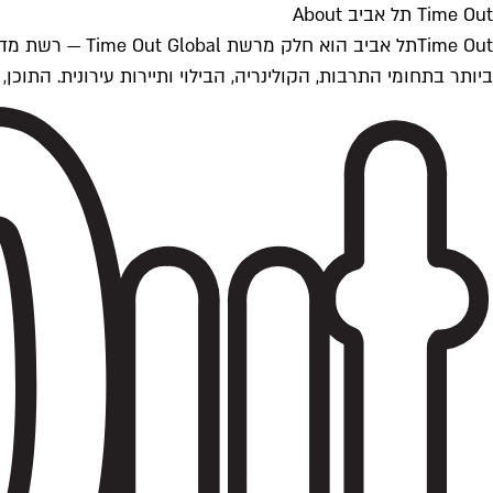
Time Out תל אביב About
ביותר בתחומי התרבות, הקולינריה, הבילוי ותיירות עירונית. התוכן, שמתעדכן 24/7, נכתב ונערך על ידי צוות עיתונאים מקצועי מקומי בישראל, בהתאם לסטנדרט