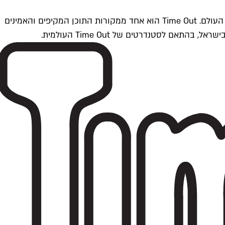
Time Outתל אביב הוא חלק מרשת Time Out Global — רשת מדיה בינלאומית הפועלת ב-360 ערים מרכזיות וב-60 מדינות ברחבי העולם. Time Out הוא אחד ממקורות התוכן המקיפים והאמינים