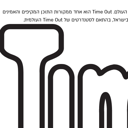
Time Outתל אביב הוא חלק מרשת Time Out Global — רשת מדיה בינלאומית הפועלת ב-360 ערים מרכזיות וב-60 מדינות ברחבי העולם. Time Out הוא אחד ממקורות התוכן המקיפים והאמינים