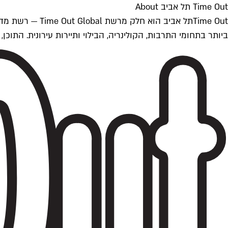
Time Out תל אביב About
ביותר בתחומי התרבות, הקולינריה, הבילוי ותיירות עירונית. התוכן, שמתעדכן 24/7, נכתב ונערך על ידי צוות עיתונאים מקצועי מקומי בישראל, בהתאם לסטנדרט