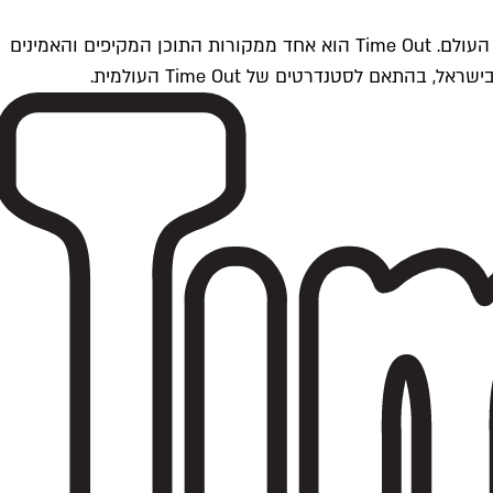
Time Outתל אביב הוא חלק מרשת Time Out Global — רשת מדיה בינלאומית הפועלת ב-360 ערים מרכזיות וב-60 מדינות ברחבי העולם. Time Out הוא אחד ממקורות התוכן המקיפים והאמינים