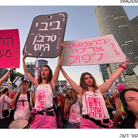
עסקאות
טור דעה