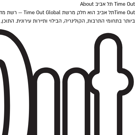
Time Out תל אביב About
ביותר בתחומי התרבות, הקולינריה, הבילוי ותיירות עירונית. התוכן, שמתעדכן 24/7, נכתב ונערך על ידי צוות עיתונאים מקצועי מקומי בישראל, בהתאם לסטנדרט