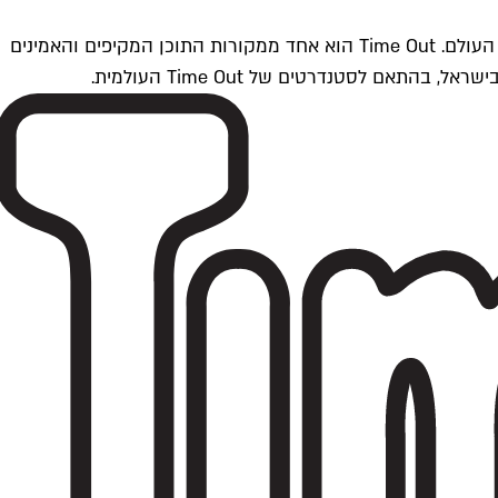
Time Outתל אביב הוא חלק מרשת Time Out Global — רשת מדיה בינלאומית הפועלת ב-360 ערים מרכזיות וב-60 מדינות ברחבי העולם. Time Out הוא אחד ממקורות התוכן המקיפים והאמינים