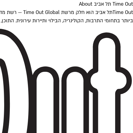
Time Out תל אביב About
ביותר בתחומי התרבות, הקולינריה, הבילוי ותיירות עירונית. התוכן, שמתעדכן 24/7, נכתב ונערך על ידי צוות עיתונאים מקצועי מקומי בישראל, בהתאם לסטנדרט