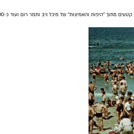
עים מתוך "היפות והאמיצות" של מיכל ניב ותמר רום ועוד כ-100...