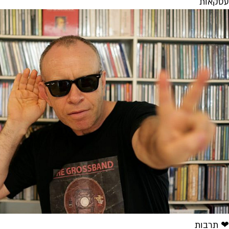
עסקאות
❤ תרבות