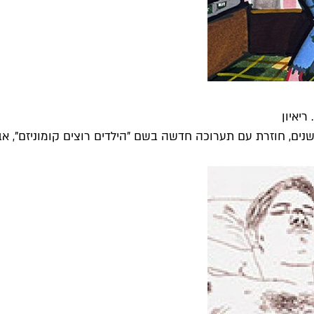
יאיון
נים, חוזרת עם תערוכה חדשה בשם "הילדים רוצים קומוניזם", אב