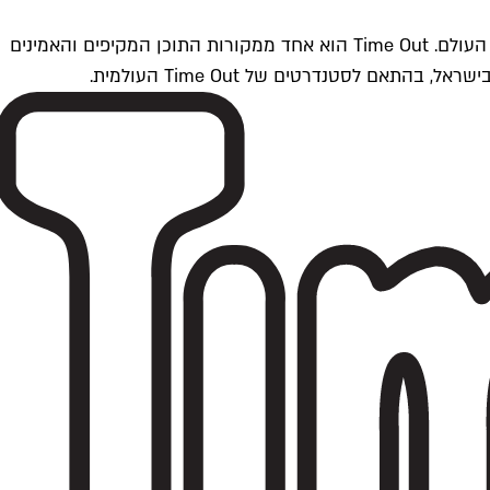
Time Outתל אביב הוא חלק מרשת Time Out Global — רשת מדיה בינלאומית הפועלת ב-360 ערים מרכזיות וב-60 מדינות ברחבי העולם. Time Out הוא אחד ממקורות התוכן המקיפים והאמינים