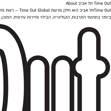
Time Out תל אביב About
ביותר בתחומי התרבות, הקולינריה, הבילוי ותיירות עירונית. התוכן, שמתעדכן 24/7, נכתב ונערך על ידי צוות עיתונאים מקצועי מקומי בישראל, בהתאם לסטנדרט