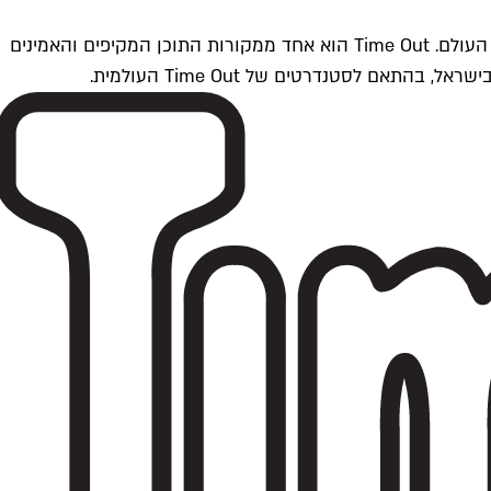
Time Outתל אביב הוא חלק מרשת Time Out Global — רשת מדיה בינלאומית הפועלת ב-360 ערים מרכזיות וב-60 מדינות ברחבי העולם. Time Out הוא אחד ממקורות התוכן המקיפים והאמינים