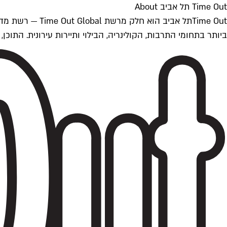
Time Out תל אביב About
ביותר בתחומי התרבות, הקולינריה, הבילוי ותיירות עירונית. התוכן, שמתעדכן 24/7, נכתב ונערך על ידי צוות עיתונאים מקצועי מקומי בישראל, בהתאם לסטנדרט