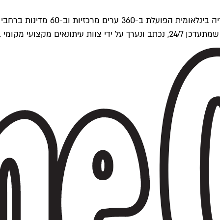
ים של Time Out העולמית.