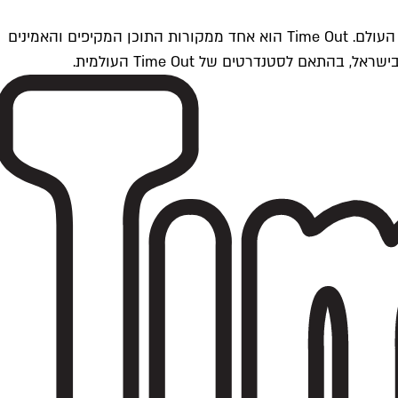
Time Outתל אביב הוא חלק מרשת Time Out Global — רשת מדיה בינלאומית הפועלת ב-360 ערים מרכזיות וב-60 מדינות ברחבי העולם. Time Out הוא אחד ממקורות התוכן המקיפים והאמינים