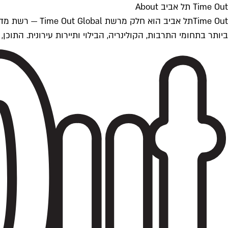
Time Out תל אביב About
ביותר בתחומי התרבות, הקולינריה, הבילוי ותיירות עירונית. התוכן, שמתעדכן 24/7, נכתב ונערך על ידי צוות עיתונאים מקצועי מקומי בישראל, בהתאם לסטנדרט