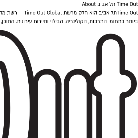
Time Out תל אביב About
ביותר בתחומי התרבות, הקולינריה, הבילוי ותיירות עירונית. התוכן, שמתעדכן 24/7, נכתב ונערך על ידי צוות עיתונאים מקצועי מקומי בישראל, בהתאם לסטנדרט