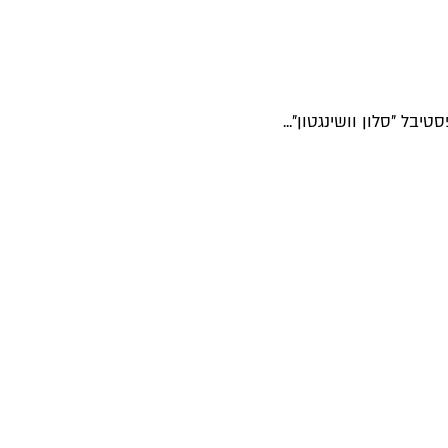
ל "סלון וושינגטון"...