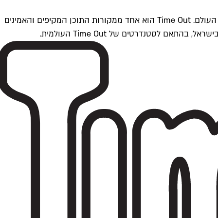
Time Outתל אביב הוא חלק מרשת Time Out Global — רשת מדיה בינלאומית הפועלת ב-360 ערים מרכזיות וב-60 מדינות ברחבי העולם. Time Out הוא אחד ממקורות התוכן המקיפים והאמינים