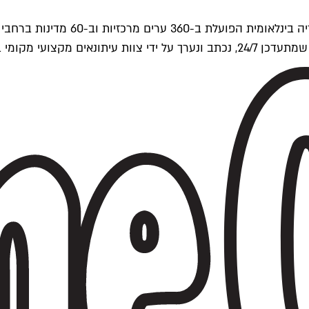
ים של Time Out העולמית.