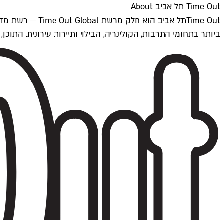
Time Out תל אביב About
ביותר בתחומי התרבות, הקולינריה, הבילוי ותיירות עירונית. התוכן, שמתעדכן 24/7, נכתב ונערך על ידי צוות עיתונאים מקצועי מקומי בישראל, בהתאם לסטנדרט