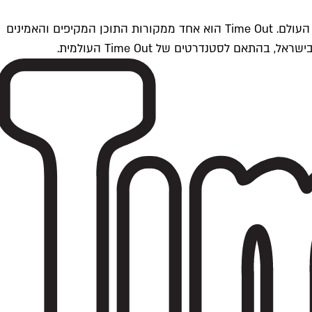
Time Outתל אביב הוא חלק מרשת Time Out Global — רשת מדיה בינלאומית הפועלת ב-360 ערים מרכזיות וב-60 מדינות ברחבי העולם. Time Out הוא אחד ממקורות התוכן המקיפים והאמינים